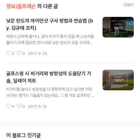
더보기
정보/골프레슨
의 다른 글
낮은 탄도의 아이언샷 구사 방법과 연습법 (b
y. 김규태 코치)
글 내용
바람이 심하게 불거나, 공의 위치가 좋지 않을 때 스코어를
줄이기 위해 필요한 것이 바로 낮은 탄도의 샷을 구사하는
것입니다. 하지만 의도적으로 낮은 탄도의 샷을 구사하는
3
0
2017. 9. 20.
것이 마냥 쉬운 일은 아닌데요~! 오늘은 골프존 엘리트아
카데미 김규태 코치, 류제후 프로와 함께 낮은 탄도의 아이
언샷 공략하는 방법, 그리고 연습 방법을 배워보도록 하겠
골프스윙 시 비거리와 방향성의 도움닫기 기
습니다. * 골프존 엘리트아카데미(GEA) "세상에 없던 최
고의 시설과 과학적인 훈련 프로그램!" 골프 아카데미의 새
술, 딜레이 히트
글 내용
로운 패러다임을 만들어가고 있는 골프존 엘리트아카데미
비거리를 늘리고 방향성을 더 정확하게 잡고 싶다면 익혀
는 체계적이고 전문적인 교육 프로그램 및 골프존의 기술
야 하는 몇가지 기술들이 있는데요, 그 중 가장 효과적인 방
력과 노하우를 집대성한 골프토탈솔루션을 기반으로 세계
법을 오늘 소개해드리도록 하겠습니다. 바로 딜레이 히트
무대에 설 수 있는 우수한 선수들을 발굴하고 키워냅니다.
9
0
2017. 9. 12.
(Delay Hit) 라는 기술입니다. 딜레이 히트란 단어 그대로
세계적인 대회에서 엘리트아카데미의 선수들..
'지연 타격'이라는 의미입니다. 백스윙 톱에서 코킹(손목
각)을 임팩트 순간까지 유지하며 내려온 후 임팩트가 이루
어진 직후 강하게 풀어내는 동작인데요. 지렛대의 원리처
럼 임팩트 순간을 최대한 지연시키고, 헤드스피드가 최대
이 블로그 인기글
인 순간에 임팩트가 이루어지도록 해 비거리를 향상하는