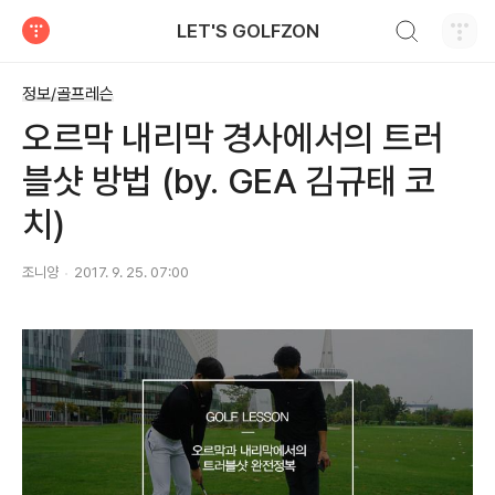
검색하기
LET'S GOLFZON
티스토리
정보/골프레슨
오르막 내리막 경사에서의 트러
블샷 방법 (by. GEA 김규태 코
치)
조니양
2017. 9. 25. 07:00