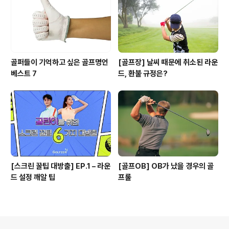
골퍼들이 기억하고 싶은 골프명언
[골프장] 날씨 때문에 취소된 라운
베스트 7
드, 환불 규정은?
[스크린 꿀팁 대방출] EP.1 – 라운
[골프OB] OB가 났을 경우의 골
드 설정 깨알 팁
프룰