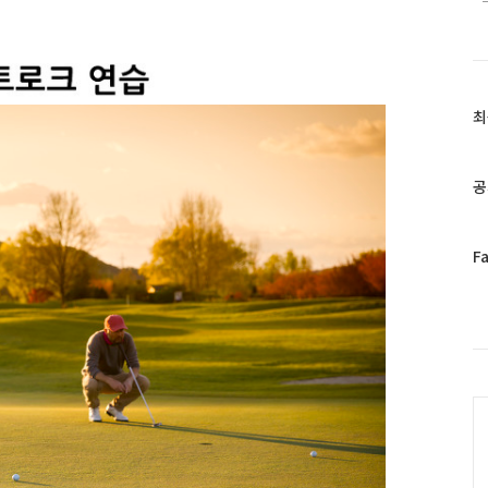
최
최
근
글
과
공
인
기
글
페
F
이
스
북
트
위
터
C
플
러
그
인