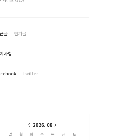
시리즈
근글
인기글
지사항
acebook
Twitter
alendar
2026. 08
일
월
화
수
목
금
토