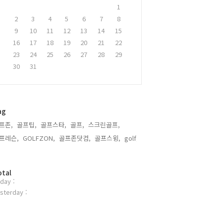
1
2
3
4
5
6
7
8
9
10
11
12
13
14
15
16
17
18
19
20
21
22
23
24
25
26
27
28
29
30
31
ag
프존,
골프팁,
골프스타,
골프,
스크린골프,
프레슨,
GOLFZON,
골프존닷컴,
골프스윙,
golf,
otal
day :
sterday :