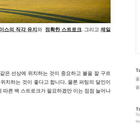
이스의 직각 유지
와
정확한 스트로크
.
그리고
제일
T
 같은 선상에 위치하는 것이 중요하고
볼을 잘 구르
골
에
위치하는 것이 좋다고 합니다.
물론 퍼팅의 달인이
골
에 따른 백 스트로크가 필요하겠만
이는 점점 늘어나
방
T
To
문
자
Ye
수