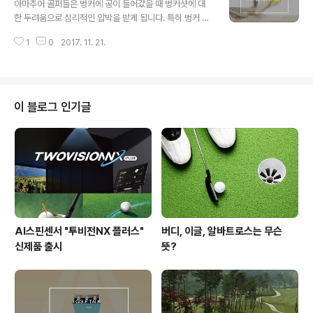
아마추어 골퍼들은 벙커에 공이 들어갔을 때 벙커샷에 대
고의 시설과 과학적인 훈련 프로그램!" 골프 아카데미의 새
한 두려움으로 심리적인 압박을 받게 됩니다. 특히 벙커 턱
로운 패러다임을 만들어가고 있는 골프존 엘리트아카데미
이 높고 가파르다면 더더욱 자신감이 없어지고는 하죠. 많
는 체계적이고 전문적인 교육 프로그램 및 골프존의 기술
1
0
2017. 11. 21.
은 경우의 수가 존재하는 벙커! 오늘은 벙커가 두렵지 않은
력과 노하우를 집대성한 골프토탈솔루션을 기반으로 세계
벙커 탈출법을 알아보도록 할께요 :) 벙커 탈출의 핵심은 당
무대에 설 수 있는 우수한 선수들을 발굴하고 키..
연히 공을 어떻게 높이 띄울것인가 일것입니다. 그러기 위
해서는 클럽페이스를 완전 오픈 시켜야 하는데요, 이 때 중
요한 포인트는 클럽 페이스를 연 채로 그립을 잡아야 한다
이 블로그 인기글
는 것입니다. 손목을 돌려 클럽 페이스를 여는 것이 아니라
클럽을 돌려 페이스를 연 뒤 그 상태에서 그립을 잡아주어
야 합니다. 어드레스 자세 또한 목표지점보다 조금 왼쪽으
로 몸을 열어주어야 합니다. 이는 아웃->인 스윙궤도가 만
들어지게 하기 위해서 인데요, 무..
AI스핀센서 "투비전NX 플러스"
버디, 이글, 알바트로스는 무슨
신제품 출시
뜻?