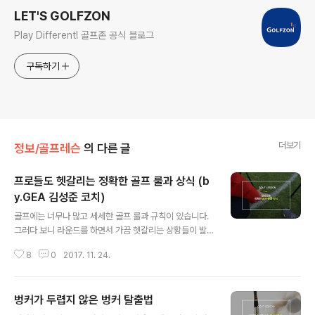
LET'S GOLFZON
Play Different! 골프존 공식 블로그
구독하기
더보기
정보/골프레슨
의 다른 글
프로들도 헷갈리는 정확한 골프 룰과 상식 (b
y.GEA 김성준 코치)
글 내용
골프에는 너무나 많고 세세한 골프 룰과 규칙이 있습니다.
그러다 보니 라운드를 하면서 가끔 헷갈리는 상황들이 발
생 하기도 하는데요, 골프는 스코어 게임입니다. 어느 것이
8
0
2017. 11. 24.
벌타이고 어느 것이 무벌타인지에 대해 알아야 스코어를
적을 수 있겠죠? 이번 시간은 기본적인 것이지만 선수들도
헷갈리는 골프 룰에 대해 골프존엘리트아카데미 김성준 수
벙커가 두렵지 않은 벙커 탈출법
석코치, 임은수 선수와 함께 알아보는 시간을 갖도록 하겠
글 내용
습니다. * 골프존 엘리트아카데미(GEA) "세상에 없던 최