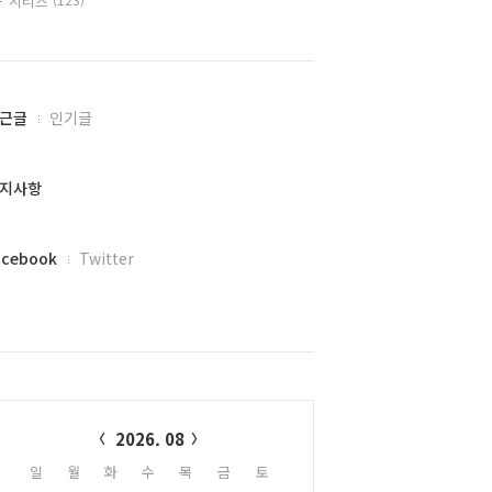
시리즈
근글
인기글
지사항
acebook
Twitter
alendar
2026. 08
일
월
화
수
목
금
토