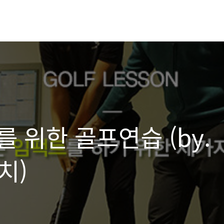
 위한 골프연습 (by.
치)