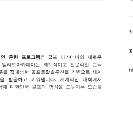
최
최
근
글
과
공
인
인 훈련 프로그램!"
골프 아카데미의 새로운
기
 엘리트아카데미는 체계적이고 전문적인 교육
글
페
F
우를 집대성한 골프토탈솔루션을 기반으로 세계
이
을 발굴하고 키워냅니다. 세계적인 대회에서
스
약해 대한민국 골프의 명성을 드높이는 모습을
북
트
위
터
C
플
러
그
인