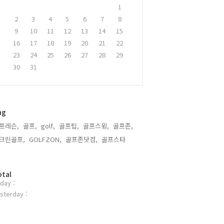
1
2
3
4
5
6
7
8
9
10
11
12
13
14
15
16
17
18
19
20
21
22
23
24
25
26
27
28
29
30
31
ag
프레슨,
골프,
golf,
골프팁,
골프스윙,
골프존,
크린골프,
GOLFZON,
골프존닷컴,
골프스타,
otal
day :
sterday :