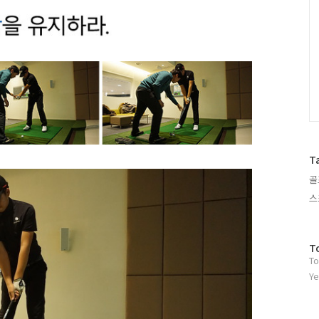
T
골
스
방
T
To
문
자
Ye
수