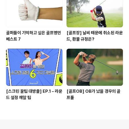
골퍼들이 기억하고 싶은 골프명언
[골프장] 날씨 때문에 취소된 라운
베스트 7
드, 환불 규정은?
[스크린 꿀팁 대방출] EP.1 – 라운
[골프OB] OB가 났을 경우의 골
드 설정 깨알 팁
프룰
의안내