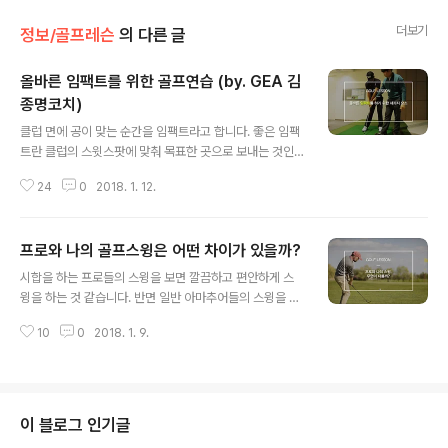
더보기
정보/골프레슨
의 다른 글
올바른 임팩트를 위한 골프연습 (by. GEA 김
종명코치)
글 내용
클럽 면에 공이 맞는 순간을 임팩트라고 합니다. 좋은 임팩
트란 클럽의 스윗스팟에 맞춰 목표한 곳으로 보내는 것인
데요, 임팩트가 올바르게 실행이 된다면 골프를 만족스럽
24
0
2018. 1. 12.
게 즐길 수 있을 것입니다. 아마추어 골퍼뿐만 아니라 프로
선수들까지도 공의 비거리와 방향을 위해 많은 시간을 투
자하는 것은 이런 일관된 임팩트를 가지기 위해서 입니다.
프로와 나의 골프스윙은 어떤 차이가 있을까?
이번 시간에는 올바른 임팩트를 하기 위한 세가지 요소를
글 내용
김종명 코치, 국가대표 상비군 장유빈 선수와 함께 알아보
시합을 하는 프로들의 스윙을 보면 깔끔하고 편안하게 스
도록 하겠습니다. * 골프존 엘리트아카데미(GEA) "세상에
윙을 하는 것 같습니다. 반면 일반 아마추어들의 스윙을 보
없던 최고의 시설과 과학적인 훈련 프로그램!" 골프 아카데
면 무언가 힘들고 생각이 많은 듯한 스윙을 하는 것을 볼 수
미의 새로운 패러다임을 만들어가고 있는 골프존 엘리트아
10
0
2018. 1. 9.
있죠. 프로들의 스윙 템포와 리듬은 그리 빠른 거 같지 않고
카데미는 체계적이고 전문적인 교육 프로그램 및 골프존의
힘도 많이 쓰는 것 같지 않은데, 그럼에도 불구하고 비거리
기술력과 노하우를 집대성한 골프토탈솔루션..
는 아마추어보다 훨씬 더 많이 날아가는 것을 볼 수 있습니
다. 물론 프로도 사람인지라 가끔 미스샷이 나올 때도 있지
만 정확도나 구질 그야말로 완벽에 가까운 스윙을 구사합
이 블로그 인기글
니다. 그럼 프로와 아마추어의 스윙이 이렇게 차이나는 이