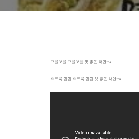
꼬불꼬불 꼬불꼬불 맛 좋은 라면
~♬
후루룩 짭짭 후루룩 짭짭 맛 좋은 라면
~♬