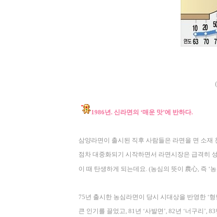
(
1986
년
.
신라면의
‘
매운 맛
’
에 반하다
.
삼양라면이 출시된 직후 사람들은 라면을 면 소재
점차 대중화되기 시작하면서 라면시장은 급격히 
農心
이 때 탄생하게 되는데요
. (
농심의 뜻이
,
즉
‘
농
75
년 출시한 농심라면이 당시 시대상을 반영한
‘
형
큰 인기를 끌었고
, 81
년
‘
사발면
’, 82
년
‘
너구리
’, 83