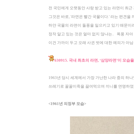
전 국민에게 오랫동안 사랑 받고 있는 라면이 최근
그것은 바로
, '
라면은 빨간 국물이다
.'
라는 편견을 
하얀 국물의 라면이 돌풍을 일으키고 있기 때문이
정작 알고 있는 것은 얼마 없지 않냐는
..
폭풍 자아
이건 가까이 두고 오래 사귄 벗에 대한 예의가 아
630915.
국내 최초의 라면
, ‘
삼양라면
’
이 모습을
1963
년 당시 세계에서 가장 가난한 나라 중의 하
쓰레기로 꿀꿀이죽을 끓여먹으며 끼니를 연명하였
<1961
년 의정부 모습
>