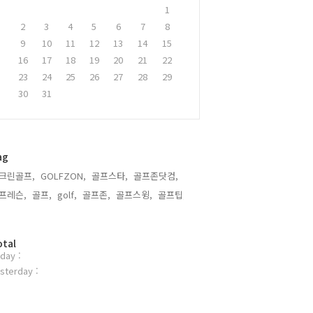
1
2
3
4
5
6
7
8
9
10
11
12
13
14
15
16
17
18
19
20
21
22
23
24
25
26
27
28
29
30
31
ag
크린골프,
GOLFZON,
골프스타,
골프존닷컴,
프레슨,
골프,
golf,
골프존,
골프스윙,
골프팁,
otal
day :
sterday :