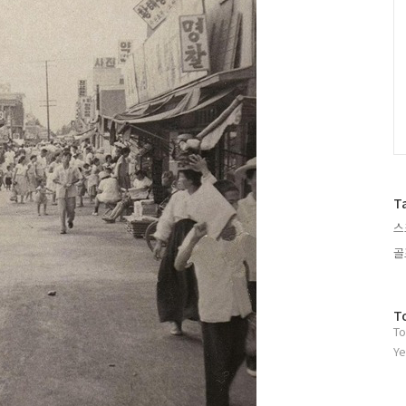
T
스
골
방
T
To
문
자
Ye
수