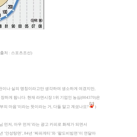
출처
:
스포츠조선
)
 천이나 실의 명칭이라고만 생각하여 생소하게 여겼지만
,
성장하게 됩니다
.
현재 라면시장
1
위 기업인 농심
(004370)
은
부의 마음
’
이라는 뜻이라는 거
,
다들 알고 계셨나요
?
)
님 먼저
,
아우 먼저
’
라는 광고 카피로 화제가 되면서
년
‘
안성탕면
’, 84
년
‘
짜파게티
’
와
‘
팔도비빔면
’
이 연달아