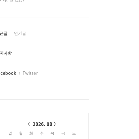
시리즈
근글
인기글
지사항
acebook
Twitter
alendar
2026. 08
일
월
화
수
목
금
토