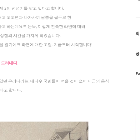
 제
2
의 전성기를 맞고 있다고 합니다
.
깨고 꼬꼬면과 나가사끼 짬뽕을 필두로 한
라고 하는데요ㅋ 문득
,
이렇게 친숙한 라면에 대해
최
최
 성찰의 시간을 가지게 되었습니다
.
근
님을 알기에ㅋ 라면에 대한 고찰
.
지금부터 시작합니다
!
글
과
공
인
 드러내다
.
기
글
페
F
이
나였던 우리나라는
,
대다수 국민들이 먹을 것이 없어 미군의 음식
스
다고 합니다
.
북
트
위
터
C
플
러
그
인