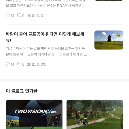
을 알고 계신가요? 버바 왓슨 선수는 PGA에서 통계낸 자
료에서 대회 평균 305.9야드를 기록해 수 많은 선수들 중
14
0
2012. 3. 31.
1위에 올랐는데요, 그는 2003년 프로 데뷔 이후 2010년
6월 생애 첫 우승을 차지하기도 했던 선수라네요. ^^ 물론
191cm에 82kg 인지라 체격이 좋아 장타에 도움이 되겠
바람이 불어 골프공이 휜다면 이렇게 해보세
지만 체격보다 더 중요한 장타 비결이 있다고 하는데요, 오
늘 미스터 골프가 여러분들께 장타 비법을 전달해드리고자
요!
글 내용
합니다. 자 그럼 함께 알아볼까요? 로프트와 스윙연습, 두
가끔은 바람이 부는 날을 피해서 라운딩을 즐기는 것만큼
마리 토끼 한 번에 잡기 먼저, 왓슨 선수의 아내의 일화를
운이 좋은 날이 있을까 생각하곤 합니다. 봄철과 늦가을, 특
소개해 드릴게요. 왓슨 선수의 아내는 프로농구 선수 출신
히 우리나라 특성 상 산에 골프장이 있으면 바람이 끊이지
으로 다른 사람들에 비해 월등히 좋은 신체 조건을 가지고
14
0
2012. 3. 30.
않기 때문이지요. 하지만 바람이 심하게 부는 날에 즐기는
있습니다. 그런..
골프도 무조건 어려운 것만은 아니라는 사실! 바로 바람이
불어도 평소처럼 스윙할 수 있는 ‘윈드 샷’이 존재하기 때문
입니다. 오늘은 불가능도 가능하게 하는 바로 이 윈드 샷에
대해서 소개해 드릴 텐데요, 바람이 불어도 최소한으로 영
이 블로그 인기글
향을 받는 방법! 지금 바로 함께 만나볼까요? ^^ 바람이 불
면 당연히 본인이 생각했던 거리에 못 미치는 경우가 있지
요. 아무리 골프 공이 무게가 있고 빠른 속도로 날아간다고
하지만 바람의 힘을 이기기에는 상당히 어렵기 때문입니
다. 그렇다면 프로 선수들..