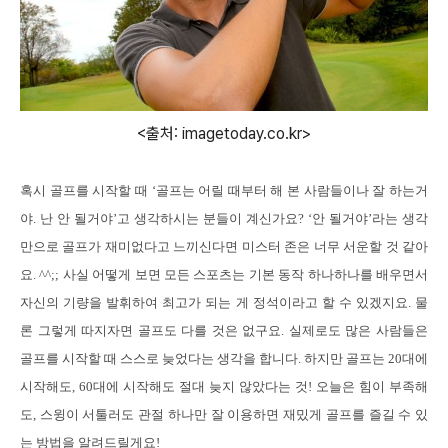
<출처: imagetoday.co.kr>
혹시 골프를 시작할 때
‘
골프는 어릴 때부터 해 본 사람들이나 잘 하는거
야
.
난 안 될거야
’
고 생각하시는 분들이 계신가요
? ‘
안 될거야
’
라는 생각
만으로 골프가 재미없다고 느끼신다면 미스터 존은 너무 서운할 것 같아
요
. ^^;;
사실 어떻게 보면 모든 스포츠는 기본 동작 하나하나를 배우면서
자신의 기량을 발휘하여 최고가 되는 게 정석이라고 할 수 있겠지요
.
물
론 그렇게 따지자면 골프도 다를 것은 없구요
.
실제로도 많은 사람들은
골프를 시작할 때 스스로 늦었다는 생각을 합니다
.
하지만 골프는
20
대에
시작해도
, 60
대에 시작해도 절대 늦지 않았다는 것
!
오늘은 힘이 부족해
도
,
스윙이 서툴러도 관절 하나만 잘 이용하면 재밌게 골프를 즐길 수 있
는 방법을 알려드릴게요
!