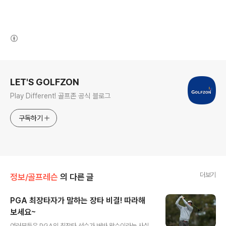
(새창열림)
로그 정보
LET'S GOLFZON
Play Different! 골프존 공식 블로그
구독하기
더보기
정보/골프레슨
의 다른 글
PGA 최장타자가 말하는 장타 비결! 따라해
보세요~
글 내용
여러분들은 PGA의 최장타 선수가 버바 왓슨이라는 사실