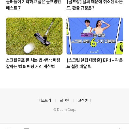
골퍼들이 기억하고 싶은 골프명언
[골프장] 날씨 때문에 취소된 라운
베스트 7
드, 환불 규정은?
스크린골프 잘 치는 법 4탄 : 퍼팅
[스크린 꿀팁 대방출] EP.1 – 라운
잘하는 법 & 퍼팅 거리 계산법
드 설정 깨알 팁
의안내
티스토리
로그인
고객센터
© Daum Corp.