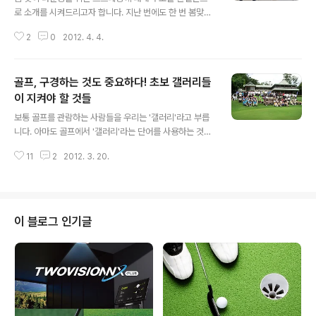
로 소개를 시켜드리고자 합니다. 지난 번에도 한 번 봄맞이
몸풀기 운동을 소개해 드린 적 있는데요, 오늘은 스트레칭
2
0
2012. 4. 4.
부터 마사지까지 완벽하게 여러분들의 봄맞이 라운딩을 위
한 몸을 확실히 풀어드리고자 합니다. 추운 겨울 내내 뭉쳐
있던 여러분들 몸의 근육들과, 날씨가 추웠다 더웠다 바뀌
골프, 구경하는 것도 중요하다! 초보 갤러리들
고 있는 지금 이시기에 쌓인 모든 정신적 육체적 피로를 풀
수 있는 마사지까지! 두 가지 모두 확실하게 정리하고 봄맞
이 지켜야 할 것들
글 내용
이 라운딩을 즐기시길 권유합니다. 그럼 시작해 볼까요? 먼
보통 골프를 관람하는 사람들을 우리는 '갤러리'라고 부릅
저 스윙 전에는 꼭 클럽을 사용해서 근육을 풀어주어야겠
니다. 아마도 골프에서 '갤러리'라는 단어를 사용하는 것은
죠? 어깨 위로 클럽을 올리거나 팔을 걸고 허리를 풀어주면
각 홀을 이동하면서 선수들의 경기를 지켜봐야 하는 입장
어깨, 허리 뿐만 아니라 골프를 칠 때 많이 사용하는 근육을
11
2
2012. 3. 20.
에서 전시회에 구경을 가러 간 사람 같기 때문이 아닐까 하
풀어주는 효과까지 볼 수 있습니..
는 생각이 드는데요, 물론 골프에서도 전시회에서 그림, 혹
은 사진을 관람하는 것처럼 지켜야 하는 매너가 있답니다!
특히나 매 홀 코스마다 골프선수의 스윙을 바로 눈 앞에서
지켜보기 때문에 이런 매너를 지키는 것은 더욱 필요하겠
이 블로그 인기글
죠? 그렇다면 눈으로 골프를 즐기는 갤러리들이 꼭 알아두
면 좋은 매너에 대해서 한 번 알아 볼까요? ^^ 앞서 말씀드
린 바와 같이 갤러리들은 자신이 좋아하는 골프선수와 같
이 골프코스를 걸으면서 선수의 스윙을 직접 볼 수 있는 기
회가 있습니다. 이런 와중에 자신이..