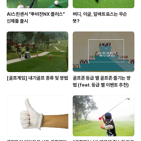
AI스핀센서 "투비전NX 플러스"
버디, 이글, 알바트로스는 무슨
신제품 출시
뜻?
[골프게임] 내기골프 종류 및 방법
골프존 등급 별 골프존 즐기는 방
법 (feat. 등급 별 이벤트 추천)