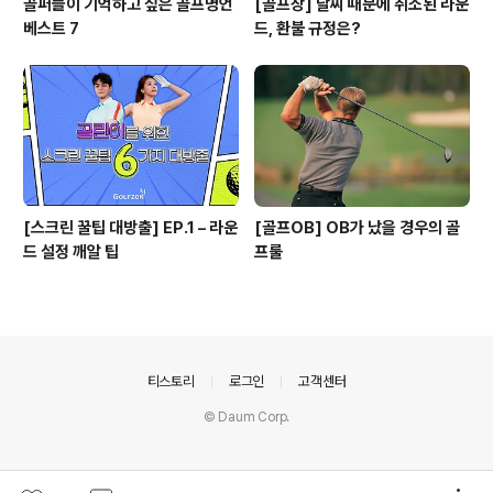
골퍼들이 기억하고 싶은 골프명언
[골프장] 날씨 때문에 취소된 라운
베스트 7
드, 환불 규정은?
[스크린 꿀팁 대방출] EP.1 – 라운
[골프OB] OB가 났을 경우의 골
드 설정 깨알 팁
프룰
의안내
티스토리
로그인
고객센터
© Daum Corp.