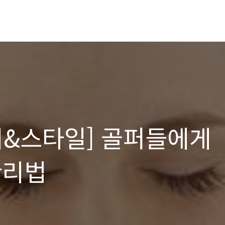
티&스타일] 골퍼들에게
관리법