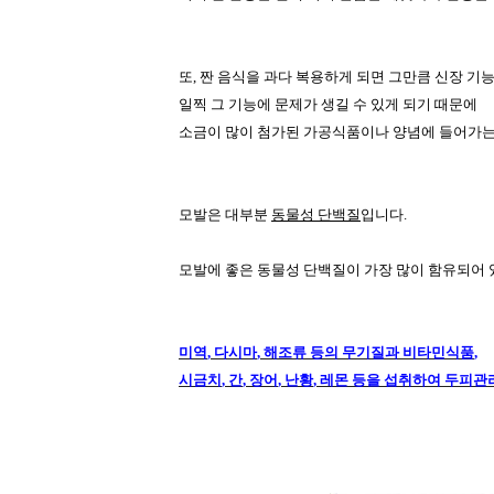
또
,
짠 음식을 과다 복용하게 되면 그만큼 신장 기
일찍 그 기능에 문제가 생길 수 있게 되기 때문에
소금이 많이 첨가된 가공식품이나 양념에 들어가는
모발은 대부분
동물성 단백질
입니다
.
모발에 좋은 동물성 단백질이 가장 많이 함유되어 
미역
,
다시마
,
해조류 등의 무기질과 비타민식품
,
시금치
,
간
,
장어
,
난황
,
레몬 등을 섭취하여 두피관