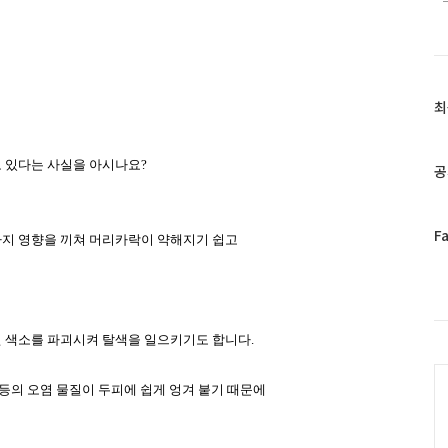
최
최
근
글
과
 있다는 사실을 아시나요
?
공
인
기
글
페
F
지 영향을 끼쳐 머리카락이 약해지기 쉽고
이
스
북
트
위
 색소를 파괴시켜 탈색을 일으키기도 합니다
.
터
C
플
 등의 오염 물질이 두피에 쉽게 엉겨 붙기 때문에
러
그
인