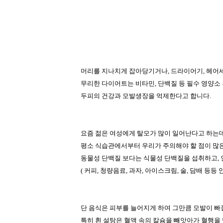
머리를 지나치게 잡아당기거나
,
드라이어기
,
헤어세
무리한 다이어트는 비타민
,
단백질 등 필수 영양소
두피의 건강과 모발생장을 억제한다고 합니다
.
요즘 젊은 여성에게 탈모가 많이 일어난다고 하는
평소 식습관에서부터 우리가 주의해야 할 점이 많
동물성 단백질 보다는 식물성 단백질을 섭취하고
,
(
커피
,
청량음료
,
과자
,
아이스크림
,
술
,
담배 등등 
단 음식은 피부를 늘어지게 하여 그만큼 모발이 빠
특히 흰 설탕은 혈액 속의 칼슘을 빼앗아가 혈행을