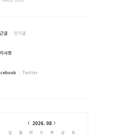
시리즈
근글
인기글
지사항
acebook
Twitter
alendar
2026. 08
일
월
화
수
목
금
토