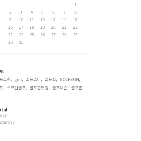
1
2
3
4
5
6
7
8
9
10
11
12
13
14
15
16
17
18
19
20
21
22
23
24
25
26
27
28
29
30
31
ag
프스윙,
golf,
골프스타,
골프팁,
GOLFZON,
프,
스크린골프,
골프존닷컴,
골프레슨,
골프존,
otal
day :
sterday :