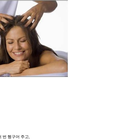
 번 헹구어 주고
,