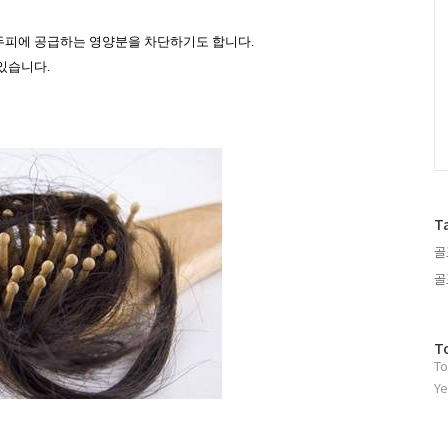
두피에 공급하는 영양분을 차단하기도 합니다
.
 있습니다
.
T
골
골
방
T
To
문
자
Ye
수