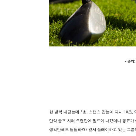
<출처: 
한 발씩 내딛는데
5
초
,
스탠스 잡는데 다시
10
초
,
만약 골프 치러 오랜만에 필드에 나갔더니 동료
생각만해도 답답하죠
?
앞서 플레이하고 있는 그룹