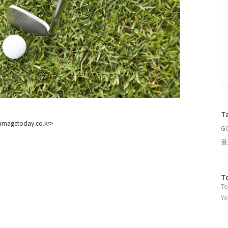
T
imagetoday.co.kr>
G
골
방
T
To
문
자
Ye
수