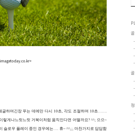
P
imagetoday.co.kr>
골
왜글하며긴장 푸는 데에만 다시
10
초
,
각도 조절하며
10
초……
.
가 이렇게나느릿느릿 거북이처럼 움직인다면 어떨까요
? ^^;
으으
~
이 슬로우 플레이 중인 경우에는
….
휴
~ ^^;;;
마찬가지로 답답함