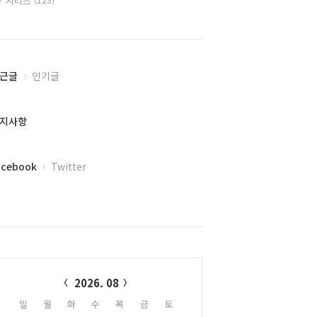
시리즈
근글
인기글
지사항
acebook
Twitter
alendar
2026. 08
일
월
화
수
목
금
토