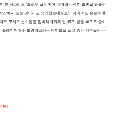
들이 한 목소리로
‘
슬로우 플레이어
’
에대해 강력한 불만을 표출하
장감에서 오는 것이라고 생각했는데프로의 세계에도 슬로우 플
매트 쿠처도 선수들을 압박하기위해 현
45
초 룰을
40
초로 줄이
장 플레이어
’
라는불명예스러운 타이틀을 달고 있는 선수들은 누
상욱
!