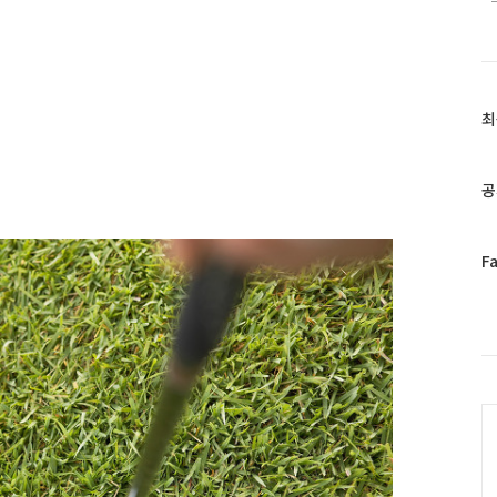
최
최
근
글
과
공
인
기
글
페
F
이
스
북
트
위
터
C
플
러
그
인