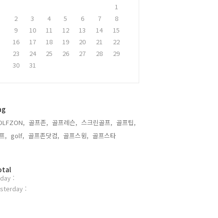
1
2
3
4
5
6
7
8
9
10
11
12
13
14
15
16
17
18
19
20
21
22
23
24
25
26
27
28
29
30
31
ag
OLFZON,
골프존,
골프레슨,
스크린골프,
골프팁,
프,
golf,
골프존닷컴,
골프스윙,
골프스타,
otal
day :
sterday :