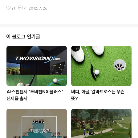
가 많지 않아 라운드를 할 때마다 무조건 상체와 하체가 열
갑자기 의욕이 떨어지고 연습이 지루하게 느껴지곤 합니다
리면 안된다는 일념때문에 (열린다는 것은 공 쪽으로 쏟아
21
7
2012. 7. 26.
늘 ‘시키는 것’만 했기 때문이지요. 레슨을 받을 때 요구한
진다는 것이죠...) 저도 모르게 스탠스가 지나치게 닫혀진
연습량만 채우면 다시 집으로 돌아가곤 하니, 집에 가서도
모양이었습니다...
공허한 느낌이 드는 게 당연한 일! 의욕을 되찾고자, 스스로
목표를 세워 연습을 시작하려 하는데, 아직 초보라 어떤 목
표를 세워야 좋을지 잘 모르시겠다고요? 이제 갓 스윙의 기
이 블로그 인기글
본기를 마스터한 초보로서 이런 어려움을 겪는 것은 어찌
보면 당연한 일이죠. 오늘은 미스터존과 함께 목표를 세우
고 연습하는 골프 연습 팁에 대해 알아보겠습니다. 매일 연
습한다고? 연습목표부터 세워라! 초보 골퍼 탈출의 핵심 키
워드는 바로 ‘목표 ..
AI스핀센서 "투비전NX 플러스"
버디, 이글, 알바트로스는 무슨
신제품 출시
뜻?