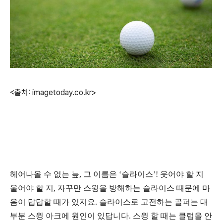
<출처: imagetoday.co.kr>
헤어나올 수 없는 늪
,
그 이름은
‘
슬라이스
’!
웃어야 할 지
울어야 할 지
,
자꾸만 스윙을 방해하는 슬라이스 때문에 마
음이 답답할 때가 있지요
.
슬라이스로 고전하는 골퍼는 대
부분 스윙 아크에 원인이 있답니다
.
스윙 할 때는 클럽을 안