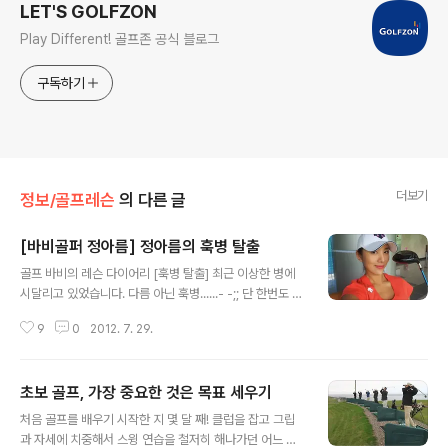
LET'S GOLFZON
Play Different! 골프존 공식 블로그
구독하기
더보기
정보/골프레슨
의 다른 글
[바비골퍼 정아름] 정아름의 훅병 탈출
글 내용
골프 바비의 레슨 다이어리 [훅병 탈출] 최근 이상한 병에
시달리고 있었습니다. 다름 아닌 훅병......- -;; 단 한번도 필
드에서 훅이 훅훅~ 난 적이 없는데도 불구하고(저는 드로
9
0
2012. 7. 29.
우 구질이지만) 갑자기 필드에만 가면 미친듯히 볼이 90도
로 휘어지면서 왼쪽방향으로 가는 샷들이 많이 나왔습니
다. 스윙도 모르겠고 대체 뭐가 잘못된 것인지 혼란스러운
초보 골프, 가장 중요한 것은 목표 세우기
가운데 멘붕은 점점 심해왔죠. 일주일 전, 로빈 사임스 코치
글 내용
에게 점검을 받은 저는 허무하게도... 그 원인을 너무나 작
처음 골프를 배우기 시작한 지 몇 달 째! 클럽을 잡고 그립
은 부분에서 찾을 수 있었습니다. 원인은 필드에 가는 횟수
과 자세에 치중해서 스윙 연습을 철저히 해나가던 어느 날,