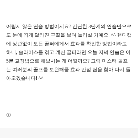
어렵지 않은 연습 방법이지요
?
간단한
3
단계의 연습만으로
도 눈에 띄게 달라진 구질을 보며 놀라실 거예요
. ^^
핸디캡
에 상관없이 모든 골퍼에게서 효과를 확인한 방법이라고
하니
,
슬라이스를 겪고 계신 골퍼라면 오늘 저녁 연습은 이
5
분 교정법으로 해보시는 게 어떨까요
?
그럼
미스터 골프
는 여러분의 골프를 보완해줄 효과 만점 팁을 찾아 다시 돌
아오겠습니다
! ^^
(새창열림)
로그 정보