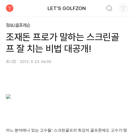
검색하기
LET'S GOLFZON
티스토리
정보/골프레슨
조재돈 프로가 말하는 스크린골
프 잘 치는 비법 대공개!
조니양
2012. 9. 23. 06:00
어느 분야에나 있는 고수들! 스크린골프의 최강자 골프존에도 고수가 떴