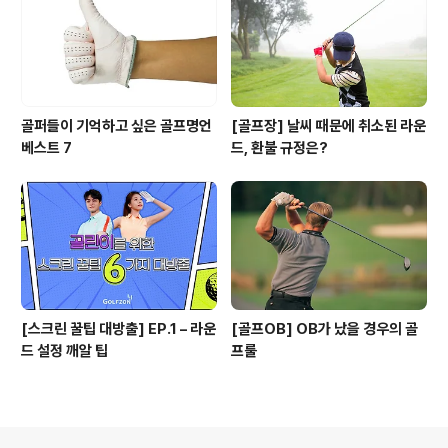
골퍼들이 기억하고 싶은 골프명언
[골프장] 날씨 때문에 취소된 라운
베스트 7
드, 환불 규정은?
[스크린 꿀팁 대방출] EP.1 – 라운
[골프OB] OB가 났을 경우의 골
드 설정 깨알 팁
프룰