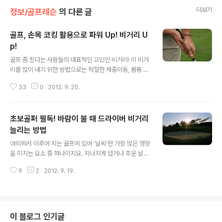
더보기
정보/골프레슨
의 다른 글
골프, 손목 코킹 활용으로 파워 Up! 비거리 U
p!
글 내용
골프 좀 친다는 사람들의 대표적인 고민인 비거리! 이 비거
리를 많이 내기 위한 방법으로는 적절한 체중이동, 몸통 회
전, 그리고 웨이트 트레이닝까지 효과적이면서도 다양한
33
0
2012. 9. 20.
방법들이 있답니다. 이러한 여러 방법 중 하나가 스윙을 할
때 손목을 꺾어 파워를 축적하는 동작인 '코킹'인데요, 백스
윙 시 적당한 코킹은 더 큰 파워와 정확도를 내 비거리 향상
초보골퍼 필독! 바람이 불 때 드라이버 비거리
에 도움을 준다는 사실! 모두 알고 계셨나요? ^^; 하지만,
초보골퍼 가운데 코킹을 제대로 하는 경우는 의외로 많지
늘리는 방법
글 내용
않답니다. 뿐만 아니라, 손목을 언제 꺾고, 언제 풀어야 할
야외에서 이루어 지는 골프에 있어 '날씨'란 가장 많은 영향
지 몰라 고민이신 분들도 상당히 많다고 하네요. 오늘은 미
을 미치는 요소 중 하나이지요. 지나치게 덥거나 추운 날씨
스터 존과 함께 이 손목 코킹을 제대로만 해도 파워와 비거
는 몸의 움직임을 둔화시킬 뿐만 아니라, 눈이나 비가 오면
리가 모두 함께 상승하는 방법에 대해 알아보아요! ^^ 코킹
9
2
2012. 9. 19.
시야에 방해를 주어 볼의 착지까지 영향을 주기 때문이지
은 손목 관절을..
요. 하지만 무엇보다 볼의 방향과 비거리에 직접적으로 영
향을 미치는 '바람'이 많은 골퍼들의 골칫거리라고 할 수 있
죠! 하지만 모든 바람이 비거리에 나쁜 영향을 미치는 것은
아니랍니다! ^^ 타겟 방향으로 부는 뒷바람의 경우, 잘만 이
이 블로그 인기글