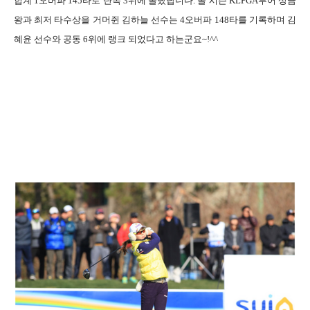
합계
1
오버파
145
타로 단독
3
위에 올랐답니다
.
올 시즌
KLPGA
투어 상금
왕과 최저 타수상을 거머쥔 김하늘 선수는
4
오버파
148
타를 기록하며 김
혜윤 선수와 공동
6
위에 랭크 되었다고 하는군요
~!^^