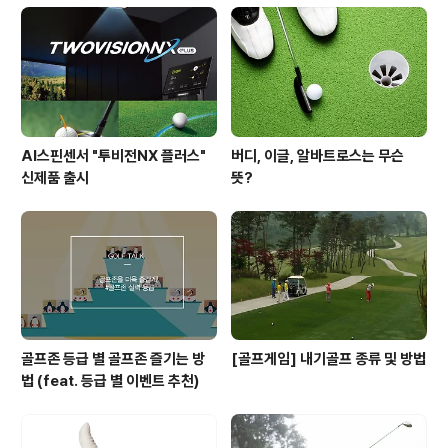
서 가장 부진한 모습을 보이고 말았답니다. ㅠ.ㅠ 마지막 라
운드 4번 홀까지 파 행진을 이어가던 박인비 선수는 5번
홀과 6번 홀에서 잇따라 보기를 범하며 급격히 흔들리는
모습을 보였답니다. 다행히 7번 홀과..
AI스핀센서 "투비전NX 플러스"
버디, 이글, 알바트로스는 무슨
신제품 출시
뜻?
골프존 등급 별 골프존 즐기는 방
[골프게임] 내기골프 종류 및 방법
법 (feat. 등급 별 이벤트 추천)