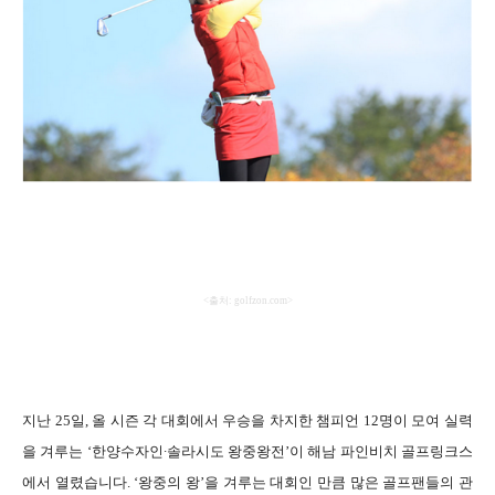
<
출처
: golfzon.com>
지난
25
일
,
올 시즌 각 대회에서 우승을 차지한 챔피언
12
명이 모여 실력
∙
을 겨루는
‘
한양수자인
솔라시도 왕중왕전
’
이 해남 파인비치 골프링크스
에서 열렸습니다
. ‘
왕중의 왕
’
을 겨루는 대회인 만큼 많은 골프팬들의 관