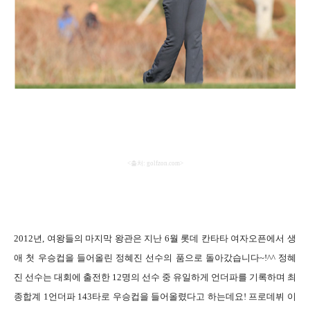
<
출처
: golfzon.com>
2012
년
,
여왕들의 마지막 왕관은 지난
6
월 롯데 칸타타 여자오픈에서 생
애 첫 우승컵을 들어올린 정혜진 선수의 품으로 돌아갔습니다
~!^^
정혜
진 선수는 대회에 출전한
12
명의 선수 중 유일하게 언더파를 기록하며 최
종합계
1
언더파
143
타로 우승컵을 들어올렸다고 하는데요
!
프로데뷔 이