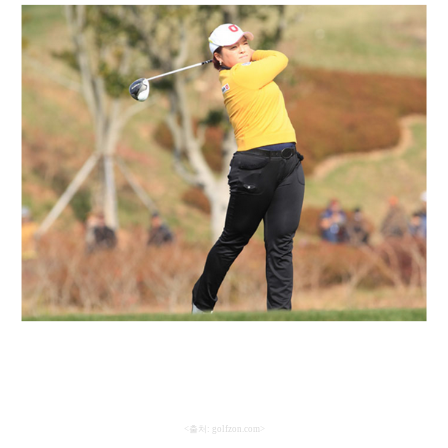
<
출처
: golfzon.com>