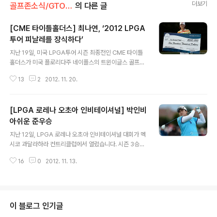
더보기
골프존소식/GTOUR
의 다른 글
[CME 타이틀홀더스] 최나연, ‘2012 LPGA
투어 피날레를 장식하다’
글 내용
지난 19일, 미국 LPGA투어 시즌 최종전인 CME 타이틀
홀더스가 미국 플로리다주 네이플스의 트윈이글스 골프클
럽에서 열렸습니다. 코리안 낭자들의 두드러진 활약이 돋
13
2
2012. 11. 20.
보였던 올 시즌 LPGA 투어! 이번 시즌 마지막 대회 역시
우리 코리안 낭자 '최나연' 선수가 피날레를 장식했다고 하
는데요, 그럼 CME 타이틀홀더스에서는 어떤 일들이 있었
[LPGA 로레나 오초아 인비테이셔널] 박인비
는지 한 번 돌아볼까요? ^0^ '얼짱골퍼' 최나연 선수가 지
난 7월 US 여자오픈에 이어 LPGA 투어의 왕중왕전이라
아쉬운 준우승
글 내용
고 할 수 있는 CME 타이틀홀더스에서 올 시즌 2번 째 우
지난 12일, LPGA 로레나 오초아 인비테이셔널 대회가 멕
승을 차지했습니다~! ^^ 최나연 선수가 우승한 두 경기 모
시코 과달라하라 컨트리클럽에서 열렸습니다. 시즌 3승에
두 투어 내에서 가장 우승상금이 많은 대회였는데요, 그 덕
도전했던 박인비 선수는 최종합계 15언더파 273타를 기
분인지 최나연 선수는 2번의 우승만으로 자신의 시즌 상금
16
0
2012. 11. 13.
록하며 안타깝게도 준우승에 머물렀다고 하는데요, 이번
역대 최고기록을 세웠다고..
오초아 인비테이셔널에서는 어떤 일들이 있었는지 미스터
존과 함께 돌아보아요~ ^0^ 시즌 상금 선두를 달리고 있는
박인비 선수는 3라운드까지 단독선두를 달리며 시즌 3승
달성이 유력해 보였지요! +_+ 하지만 긴장을 늦췄던 탓일
이 블로그 인기글
까요? 박인비 선수는 우승을 코앞에 둔 마지막 4라운드에