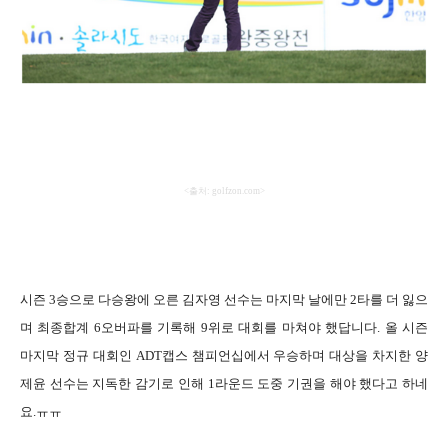
<
출처
: golfzon.com>
시즌
3
승으로 다승왕에 오른 김자영 선수는 마지막 날에만
2
타를 더 잃으
며 최종합계
6
오버파를 기록해
9
위로 대회를 마쳐야 했답니다
.
올 시즌
마지막 정규 대회인
ADT
캡스 챔피언십에서 우승하며 대상을 차지한 양
제윤 선수는 지독한 감기로 인해
1
라운드 도중 기권을 해야 했다고 하네
요
.
ㅠㅠ