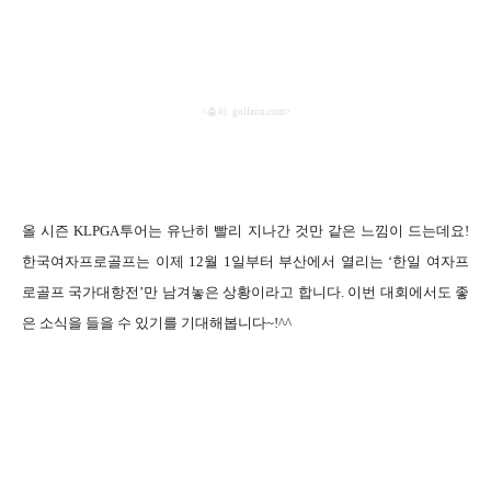
<
출처
: golfzon.com>
올 시즌
KLPGA
투어는 유난히 빨리 지나간 것만 같은 느낌이 드는데요
!
한국여자프로골프는 이제
12
월
1
일부터 부산에서 열리는
‘
한일 여자프
로골프 국가대항전
’
만 남겨놓은 상황이라고 합니다
.
이번 대회에서도 좋
은 소식을 들을 수 있기를 기대해봅니다
~!^^