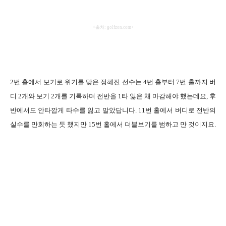
<
출처
: golfzon.com>
2
번 홀에서 보기로 위기를 맞은 정혜진 선수는
4
번 홀부터
7
번 홀까지 버
디
2
개와 보기
2
개를 기록하며 전반을
1
타 잃은 채 마감해야 했는데요
,
후
반에서도 안타깝게 타수를 잃고 말았답니다
. 11
번 홀에서 버디로 전반의
실수를 만회하는 듯 했지만
15
번 홀에서 더블보기를 범하고 만 것이지요
.