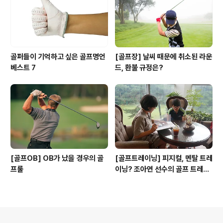
골퍼들이 기억하고 싶은 골프명언
[골프장] 날씨 때문에 취소된 라운
베스트 7
드, 환불 규정은?
[골프OB] OB가 났을 경우의 골
[골프트레이닝] 피지컬, 멘탈 트레
프룰
이닝? 조아연 선수의 골프 트레이
닝
의안내