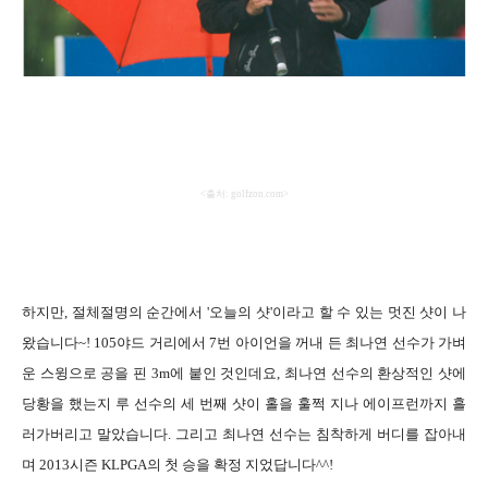
<
출처
: golfzon.com>
하지만
,
절체절명의 순간에서
'
오늘의 샷
'
이라고 할 수 있는 멋진 샷이 나
왔습니다
~! 105
야드 거리에서
7
번 아이언을 꺼내 든 최나연 선수가 가벼
운 스윙으로 공을 핀
3m
에 붙인 것인데요
,
최나연 선수의 환상적인 샷에
당황을 했는지 루 선수의 세 번째 샷이 홀을 훌쩍 지나 에이프런까지 흘
러가버리고 말았습니다
.
그리고 최나연 선수는 침착하게 버디를 잡아내
며
2013
시즌
KLPGA
의 첫 승을 확정 지었답니다
^^!