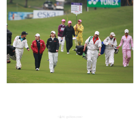
<
출처
: golfzon.com>