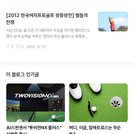
려왔는데요, 그럼 이번 PGA투어 Q스쿨에서는 어떤 일들
이 있었는지 함께 돌아보아요~!^0^ 이동환, 아시아인 최초
[2012 한국여자프로골프 왕중왕전] 별들의
Q스쿨 1위 먼저, 이동환 선수가 아시아 선수로는 사상 처
음으로 PGA투어 Q스쿨 수석 통과의 영예를 안았습니다
전쟁
글 내용
~!+_+ 2라운드까지 중위권에 머물렀던 이동환 선수는 3
지난 25일, 올 시즌 각 대회에서 우승을 차지한 챔피언 12
라운드에서 보기 없이 버디만 7개를 잡아내는 샷 감각을
명이 모여 실력을 겨루는 ‘한양수자인∙솔라시도 왕중왕
선보이며 순위를 17위 까지 끌어올렸는데요, 그리고 이어
전’이 해남 파인비치 골프링크스에서 열렸습니다. ‘왕중의
진 4라운드에서도 버디만 8개를 기록하는 버디 쇼를 펼치
7
2
2012. 11. 27.
왕’을 겨루는 대회인 만큼 많은 골프팬들의 관심이 집중되
며 단독 선두로 뛰어올랐답니다.^^..
었던 이번 대회! 2012 KLPGA 왕중왕전에서는 어떤 일들
이 있었는지 돌아보아요.^0^ 2012년, 여왕들의 마지막 왕
관은 지난 6월 롯데 칸타타 여자오픈에서 생애 첫 우승컵
을 들어올린 정혜진 선수의 품으로 돌아갔습니다~!^^ 정혜
이 블로그 인기글
진 선수는 대회에 출전한 12명의 선수 중 유일하게 언더파
를 기록하며 최종합계 1언더파 143타로 우승컵을 들어올
렸다고 하는데요! 프로데뷔 이후 2번째 우승을 왕중왕전에
서 기록해서 더 뜻깊을 것 같아요.+0+ 사실 이번 왕중왕전
의 경기상황은 그다지 좋지..
AI스핀센서 "투비전NX 플러스"
버디, 이글, 알바트로스는 무슨