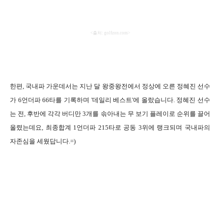
<
출처
: golfzon.com>
한편
,
국내파 가운데서는 지난 달 왕중왕전에서 정상에 오른 정혜진 선수
가
6
언더파
66
타를 기록하며
'
데일리 베스트
'
에 올랐습니다
.
정혜진 선수
는 전
,
후반에 각각 버디만
3
개를 솎아내는 무 보기 플레이로 순위를 끌어
올렸는데요
,
최종합계
1
언더파
215
타로 공동
3
위에 랭크되며 국내파의
자존심을 세웠답니다
.=)