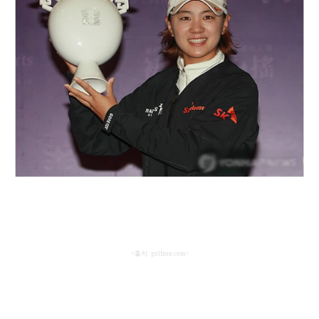
<
출처
: golfzon.com>