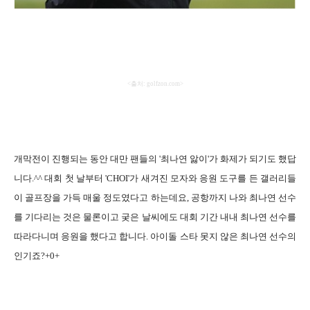
<
출처
: golfzon.com>
개막전이 진행되는 동안 대만 팬들의
'
최나연 앓이
'
가 화제가 되기도 했답
니다
.^^
대회 첫 날부터
'CHOI'
가 새겨진 모자와 응원 도구를 든 갤러리들
이 골프장을 가득 매울 정도였다고 하는데요
,
공항까지 나와 최나연 선수
를 기다리는 것은 물론이고 궂은 날씨에도 대회 기간 내내 최나연 선수를
따라다니며 응원을 했다고 합니다
.
아이돌 스타 못지 않은 최나연 선수의
인기죠
?+0+