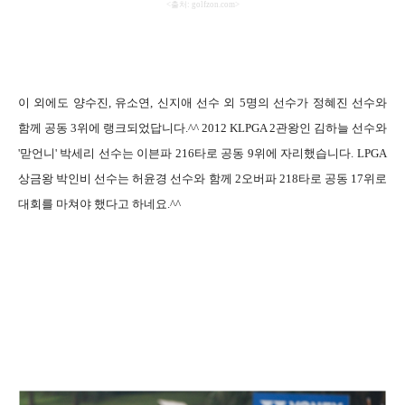
<
출처
: golfzon.com>
이 외에도 양수진
,
유소연
,
신지애 선수 외
5
명의 선수가 정혜진 선수와
함께 공동
3
위에 랭크되었답니다
.^^ 2012 KLPGA 2
관왕인 김하늘 선수와
'
맏언니
'
박세리 선수는 이븐파
216
타로 공동
9
위에 자리했습니다
. LPGA
상금왕 박인비 선수는 허윤경 선수와 함께
2
오버파
218
타로 공동
17
위로
대회를 마쳐야 했다고 하네요
.^^