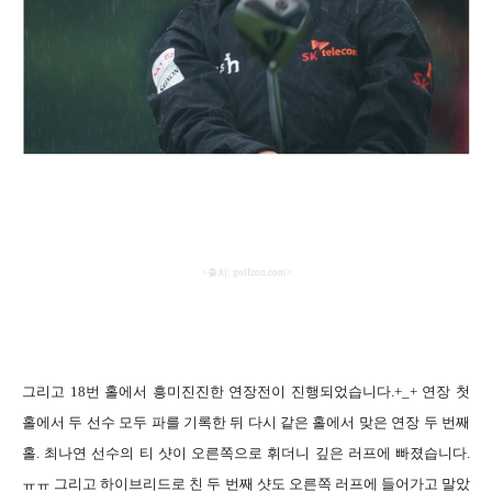
<
출처
: golfzon.com>
그리고
18
번 홀에서 흥미진진한 연장전이 진행되었습니다
.+_+
연장 첫
홀에서 두 선수 모두 파를 기록한 뒤 다시 같은 홀에서 맞은 연장 두 번째
홀
.
최나연 선수의 티 샷이 오른쪽으로 휘더니 깊은 러프에 빠졌습니다
.
ㅠㅠ 그리고 하이브리드로 친 두 번째 샷도 오른쪽 러프에 들어가고 말았