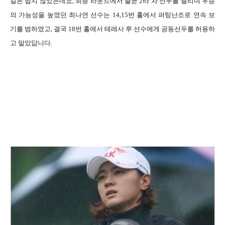
길은 쉽지 않았는데요
,
최종 라운드에서 줄곧
2
타 차 선두를 달리며 우승
의 가능성을 높였던 최나연 선수는
14,15
번 홀에서 퍼팅난조로 연속 보
기를 범하였고
,
결국
18
번 홀에서 테레사 루 선수에게 공동선두를 허용하
고 말았답니다
.