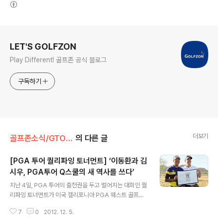
(새창열림)
로그 정보
LET'S GOLFZON
Play Different! 골프존 공식 블로그
구독하기
더보기
골프존소식/GTOUR
의 다른 글
[PGA 투어 퀄리파잉 토너먼트] ‘이동환과 김
시우, PGA투어 Q스쿨의 새 역사를 쓰다’
글 내용
지난 4일, PGA 투어의 출전권을 두고 벌어지는 대회인 퀄
리파잉 토너먼트가 미국 캘리포니아 PGA 웨스트 골프장
스타디움코스에서 열렸습니다.^^ 대회종료와 함께 아시아
7
0
2012. 12. 5.
인 최초 수석, 최연소 Q스쿨 통과 등 기분 좋은 소식이 들