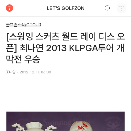
검색하기
LET'S GOLFZON
티스토리
골프존소식/GTOUR
[스윙잉 스커츠 월드 레이 디스 오
픈] 최나연 2013 KLPGA투어 개
막전 우승
조니양
2012. 12. 11. 06:00