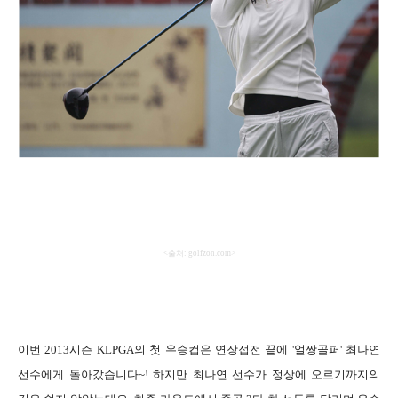
<
출처
: golfzon.com>
이번
2013
시즌
KLPGA
의 첫 우승컵은 연장접전 끝에
'
얼짱골퍼
'
최나연
선수에게 돌아갔습니다
~!
하지만 최나연 선수가 정상에 오르기까지의