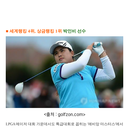
■ 세계랭킹
4
위
,
상금랭킹
1
위
박인비 선수
<출처 : golfzon.com>
LPGA
메이저
대회 가운데서도 특급대회로 꼽히는
'
에비앙 마스터스
'
에서