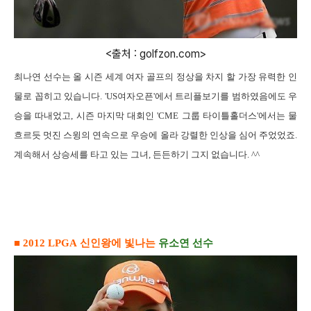
<출처 : golfzon.com>
최나연 선수는
올 시즌 세계 여자 골프의 정상을 차지 할 가장 유력한 인
물로 꼽히고 있습니다
.
'US
여자오픈
'
에서 트리플보기를 범하였음에도 우
승을 따내었고
,
시즌 마지막 대회인
'CME
그룹 타이틀홀더스
'
에서는 물
흐르듯 멋진 스윙의 연속으로 우승에 올라 강렬한 인상을 심어 주었었죠
.
계속해서 상승세를 타고 있는 그녀
,
든든하기 그지 없습니다
. ^^
■
2012 LPGA
신인왕에 빛나는
유소연 선수