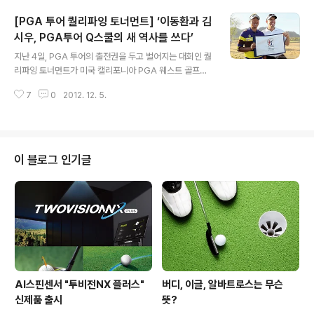
는 어떤 일들이 있었는지 한 번 돌아보아요~!^0^ 이번 20
[PGA 투어 퀄리파잉 토너먼트] ‘이동환과 김
13시즌 KLPGA의 첫 우승컵은 연장접전 끝에 '얼짱골퍼'
최나연 선수에게 돌아갔습니다~! 하지만 최나연 선수가 정
시우, PGA투어 Q스쿨의 새 역사를 쓰다’
글 내용
상에 오르기까지의 길은 쉽지 않았는데요, 최종 라운드에
지난 4일, PGA 투어의 출전권을 두고 벌어지는 대회인 퀄
서 줄곧 2타 차 선두를 달리며 우승의 가능성을 높였던 최
리파잉 토너먼트가 미국 캘리포니아 PGA 웨스트 골프장
나연 선수는 14,15번 홀에서 퍼팅난조로 연속 보기를 범하
스타디움코스에서 열렸습니다.^^ 대회종료와 함께 아시아
였고, 결국 18번 홀에서 테레사 루 선수에게 공동선두를 허
7
0
2012. 12. 5.
인 최초 수석, 최연소 Q스쿨 통과 등 기분 좋은 소식이 들
용하고 말았답니다. 그리..
려왔는데요, 그럼 이번 PGA투어 Q스쿨에서는 어떤 일들
이 있었는지 함께 돌아보아요~!^0^ 이동환, 아시아인 최초
Q스쿨 1위 먼저, 이동환 선수가 아시아 선수로는 사상 처
음으로 PGA투어 Q스쿨 수석 통과의 영예를 안았습니다
이 블로그 인기글
~!+_+ 2라운드까지 중위권에 머물렀던 이동환 선수는 3
라운드에서 보기 없이 버디만 7개를 잡아내는 샷 감각을
선보이며 순위를 17위 까지 끌어올렸는데요, 그리고 이어
진 4라운드에서도 버디만 8개를 기록하는 버디 쇼를 펼치
며 단독 선두로 뛰어올랐답니다.^^..
AI스핀센서 "투비전NX 플러스"
버디, 이글, 알바트로스는 무슨
신제품 출시
뜻?