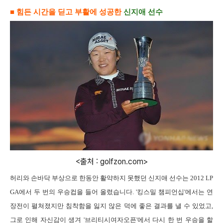
■ 힘든 시간을 딛고 부활에 성공한
신지애 선수
<출처 : golfzon.com>
허리와 손바닥
부상으로 한동안 활약하지 못했던 신지애 선수는
2012
LP
GA
에서 두 번의 우승컵을 들어 올렸습니다
. '
킹스밀 챔피언십
'
에서는 연
장전이 펼쳐졌지만 침착함을 잃지 않은 덕에 좋은 결과를 낼 수 있었고
,
그로 인해 자신감이 생겨
'
브리티시여자오픈
'
에서 다시 한 번 우승을 할