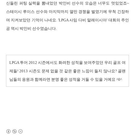
신들린 퍼팅 실력을 뽐내었던 박인비 선수의 모습은 너무도 멋있었죠
~
스테이시 루이스 선수와 마지막까지 열띤 경쟁을 벌였기에 무척 긴장하
며 지켜보았던 기억이 나네요
. '
LPGA
사임 다비 말레이시아
'
대회의 주인
공 역시 박인비 선수였습니다
.
LPGA
투어
2012
시즌에서도 화려한 성적을 보여주었던 우리 골프 여
제들
! 2013
시즌도 문제 없을 것 같은 좋은 느낌이 들지 않나요
?
골팬
님들의 응원과 함께라면 분명 좋은 성적을 거둘 수 있을 거예요
^0^
(새창열림)