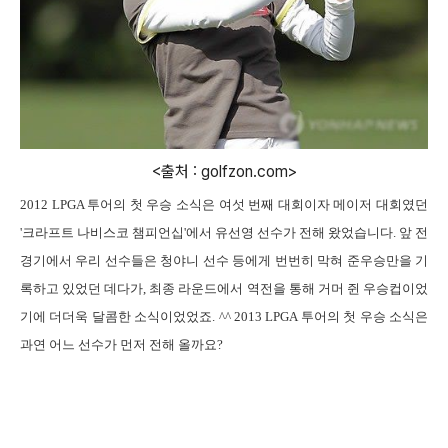
<출처 : golfzon.com>
2012
LPGA
투어의 첫 우승 소식은 여섯 번째 대회이자 메이저 대회였던
'
크라프트 나비스코 챔피언십
'
에서 유선영 선수가 전해 왔었습니다
.
앞 전
경기에서 우리 선수들은 청야니 선수 등에게 번번히 막혀 준우승만을 기
록하고 있었던 데다가
,
최종 라운드에서 역전을 통해 거머 쥔 우승컵이었
기에 더더욱 달콤한 소식이었었죠
. ^^ 2013
LPGA
투어의 첫 우승 소식은
과연 어느 선수가 먼저 전해 올까요
?