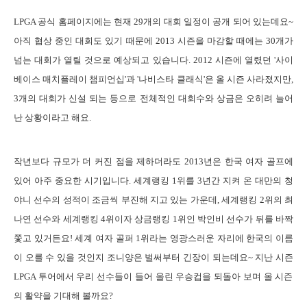
LPGA
공식
홈페이지에는 현재
29
개의 대회 일정이 공개 되어 있는데요
~
아직 협상 중인 대회도 있기 때문에
2013
시즌을 마감할 때에는
30
개가
넘는 대회가 열릴 것으로 예상되고 있습니다
. 2012
시즌에 열렸던
'
사이
베이스 매치플레이 챔피언십
'
과
'
나비스타 클래식
'
은 올 시즌 사라졌지만
,
3
개의 대회가 신설 되는 등으로 전체적인 대회수와 상금은 오히려 늘어
난 상황이라고 해요
.
작년보다
규모가 더 커진 점을 제하더라도
2013
년은 한국 여자 골프에
있어 아주 중요한 시기입니다
.
세계랭킹
1
위를
3
년간 지켜 온 대만의 청
야니 선수의 성적이 조금씩 부진해 지고 있는 가운데
,
세계랭킹
2
위의 최
나연 선수와 세계랭킹
4
위이자 상금랭킹
1
위인 박인비 선수가 뒤를 바짝
쫓고 있거든요
!
세계 여자 골퍼
1
위라는 영광스러운 자리에 한국의 이름
이 오를 수 있을 것인지 조니양은 벌써부터 긴장이 되는데요
~
지난 시즌
LPGA
투어에서 우리 선수들이 들어 올린 우승컵을 되돌아 보며 올 시즌
의 활약을 기대해 볼까요
?