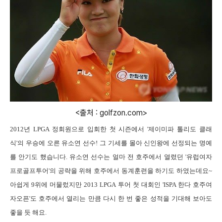
<출처 : golfzon.com>
2012년
LPGA
정회원으로
입회한 첫 시즌에서
'
제이미파 톨리도 클래
식
'
의 우승에 오른 유소연 선수
!
그 기세를 몰아 신인왕에 선정되는 명예
를 안기도 했습니다
.
유소연 선수는 얼마 전 호주에서 열렸던
'
유럽여자
프로골프투어
'
의 공략을 위해 호주에서 동계훈련을 하기도 하였는데요~
아쉽게 9위에 머물렀지만
2013
LPGA
투어 첫 대회인
'ISPA
한다 호주여
자오픈
'
도 호주에서 열리는 만큼 다시 한 번 좋은 성적을 기대해 보아도
좋을 듯 해요
.