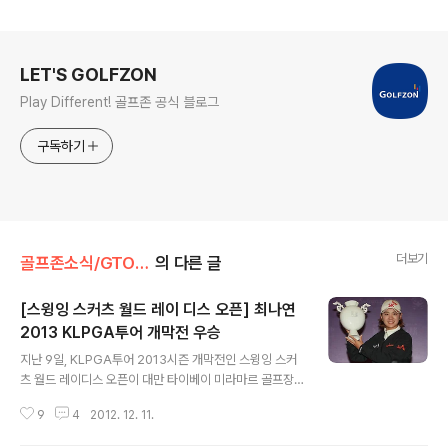
로그 정보
LET'S GOLFZON
Play Different! 골프존 공식 블로그
구독하기
더보기
골프존소식/GTOUR
의 다른 글
[스윙잉 스커츠 월드 레이 디스 오픈] 최나연
2013 KLPGA투어 개막전 우승
글 내용
지난 9일, KLPGA투어 2013시즌 개막전인 스윙잉 스커
츠 월드 레이디스 오픈이 대만 타이베이 미라마르 골프장
에서 열렸습니다. 2012시즌이 막을 내리고 얼마되지 않은
9
4
2012. 12. 11.
채 시작된 개막전임에도 불구하고 그 열기는 대단했다고
하는데요! 그럼 이번 KLPGA투어 2013시즌 개막전에서