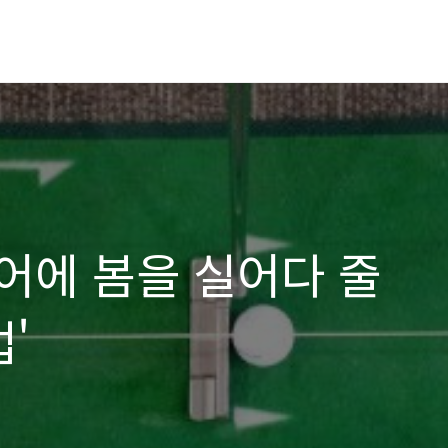
어에 봄을 실어다 줄
'