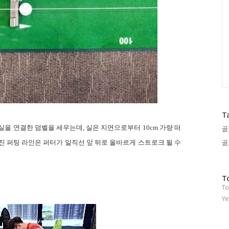
T
골
 실을 연결한 덤벨을 세우는데
,
실은 지면으로부터
10cm
가량 떠
골
진 퍼팅 라인은 퍼터가 일직선 앞 뒤로 올바르게 스트로크 될 수
방
T
To
문
자
Ye
수