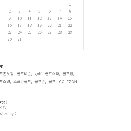
1
2
3
4
5
6
7
8
9
10
11
12
13
14
15
16
17
18
19
20
21
22
23
24
25
26
27
28
29
30
31
ag
프존닷컴,
골프레슨,
golf,
골프스타,
골프팁,
프스윙,
스크린골프,
골프존,
골프,
GOLFZON,
otal
day :
sterday :