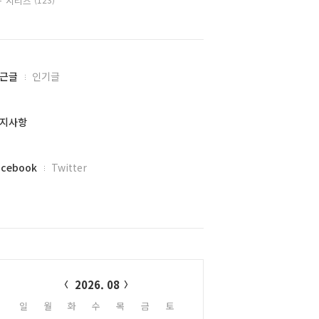
시리즈
근글
인기글
지사항
acebook
Twitter
alendar
2026. 08
일
월
화
수
목
금
토