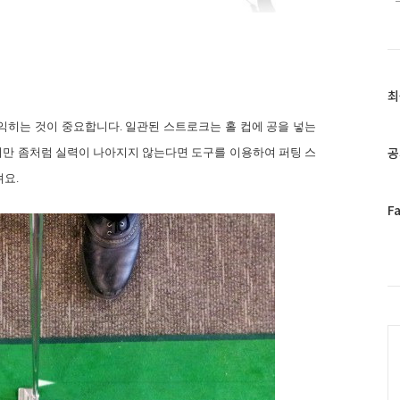
최
최
근
 익히는 것이 중요합니다
.
일관된 스트로크는 홀 컵에 공을 넣는
글
과
공
만 좀처럼 실력이 나아지지 않는다면 도구를 이용하여 퍼팅 스
인
려요
.
기
글
페
F
이
스
북
트
위
터
C
플
러
그
인