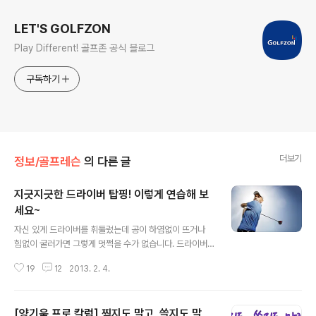
LET'S GOLFZON
Play Different! 골프존 공식 블로그
구독하기
더보기
정보/골프레슨
의 다른 글
지긋지긋한 드라이버 탑핑! 이렇게 연습해 보
세요~
글 내용
자신 있게 드라이버를 휘둘렀는데 공이 하염없이 뜨거나
힘없이 굴러가면 그렇게 멋쩍을 수가 없습니다. 드라이버
탑핑은 클럽 페이스의 가운데가 아닌 밑부분으로 공을 임
19
12
2013. 2. 4.
팩트 시 발생하게 되는데요~ 발생 원인이 다양하기 때문인
지 골프 초심자에서부터 싱글을 바라보는 상급자까지도 가
장 문제가 되는 샷이라고 해요! 임팩트 시 상체가 들려서는
[양기욱 프로 칼럼] 찍지도 말고, 쓸지도 말
안 된다! 어드레스 자세의 상체 숙임이 임팩트 시에도 유지