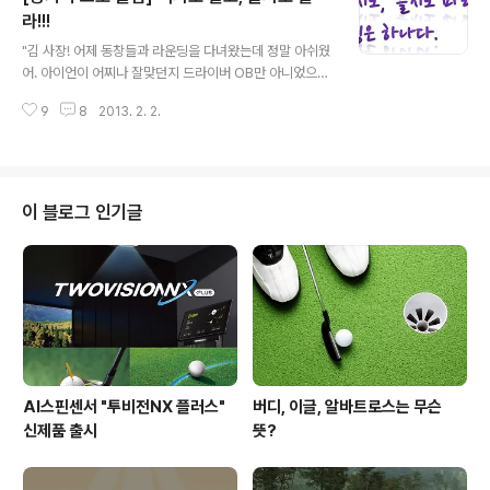
되어야 하지만, 백스윙을 하고 돌아오는 사이에 그 각도을
라!!!
글 내용
잊어버리는 경우가 많죠? 상체가 들리면 드라이버와 공 사
"김 사장! 어제 동창들과 라운딩을 다녀왔는데 정말 아쉬웠
이의 간격도 자연히 멀어져 탑핑이 발생하게 됩니다. 이를
어. 아이언이 어찌나 잘맞던지 드라이버 OB만 아니었으면
고치기 위한 연습법으로는 벽에 머리를 살짝 대고 빈 스윙
싱글을 쳤을꺼야. 이번 주말에 다시 붙기로 했으니 열심히
을 반복하는 방법이 있어요. 이렇게 연습을 하면 척추의 각
9
8
2013. 2. 2.
연습해야지"라며 박 사장은 전의를 불태웠다. 라운딩을 다
도가 무너지지 않고 스윙이 되는 느낌을 알..
녀온 박 사장. 왠지 힘이 없어 보인다. 그리고 하소연을 늘
어 놓는다. "첫 티샷이 어찌나 잘 맞는지 오늘 사고 한번 치
겠구나 생각했는데 이번에는 아이언이 문제였어. 뒷땅에
탑핑, 아이언을 부러뜨리려다 겨우 참았다네." 많은 골퍼들
이 블로그 인기글
이 묻는다. 아주 심각하게. "아이언은 찍어 쳐야 하나요? 드
라이버는 올려 치는 거죠? 그리고 우드는 쓸어 치는 거 맞
죠?"라고. 질문을 받고 생각한다. '그럼 열 가지가 넘는 스
윙을 해야 하나?' 먼저 정답을 말하자면 '스윙은 하나'다. 클
럽의 길이와 ..
AI스핀센서 "투비전NX 플러스"
버디, 이글, 알바트로스는 무슨
신제품 출시
뜻?