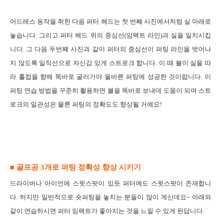
어드레스 동작을
취한 다음 퍼터 헤드는 첫 번째 사진에서처럼 실 아래로
놓습니다
.
그리고 퍼터 헤드 위의 중심선
(
임팩트 라인
)
과 실을 일치시킵
니다
.
그 다음 두번째 사진과 같이 퍼터의 중심선이 퍼팅 라인을 벗어나
지 않도록 일직선으로 자신감 있게 스트로크 합니다
.
이 때 볼이 실을 따
라 홀컵을 향해 똑바로 굴러가야 올바른 퍼팅에 성공한 것이랍니다
.
이
퍼팅 연습 방법을 꾸준히 활용하면 볼을 똑바로 보내데 도움이 되며 스트
로크의 일관성은 물론 퍼팅의 정확도도 향상될 거예요
!
■ 골프공
3
개로 퍼팅 정확성 향상 시키기
드라이버나
아이언에 스윗스팟이 있듯 퍼터에도 스윗스팟이 존재합니
다
.
하지만 일반적으로 숏퍼팅을 놓치는 분들이 많이 계신데요
~
아래와
같이 연습하시면 퍼터 임팩트가 좋아지는 것을 느낄 수 있게 된답니다
.