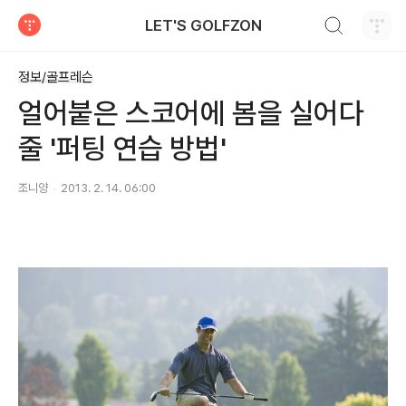
검색하기
LET'S GOLFZON
티스토리
정보/골프레슨
얼어붙은 스코어에 봄을 실어다
줄 '퍼팅 연습 방법'
조니양
2013. 2. 14. 06:00