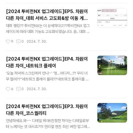
선물을 제공하..
프존파크의 대표이벤트인 팔도페스티벌 시즌 1에 참여해
보세요! 약 한달 동안 정해진 골프코스에서 비거리를 차곡
[2024 투비전NX 업그레이드]EP5. 차원이
차곡 쌓다보면 나도 행운의 주인공이 될 수 있습니다. 팔도
다른 차이_대회 서비스 고도화&방 이동 게임
페스티벌에 참여하는 유저들의 누적비거리로 다양한 행운
글 내용
이어하기 확대 &비거리 설정클럽 추가
의 선물이 지급 되거든요! 그럼 지금부터 팔도페스티벌
대회 랭킹?? 투비전NX는 더 상세하다고??투비전NX 업그
시즌 1 '비거리 천하장사'의 3가지 이벤트~ 알아볼께
레이드에 따라 대회 기능도 고도화되었습니다. 음.. 대회 참
요! 비거리가 살짝 아쉽다고요? 누적 비거리로 행운을 드
여했는데.. 우리 매장에서 내 등수는 어떻게 확인하죠..???
작성시간
9
0
2024. 7. 30.
리니 장타자가 아니여도 아쉬워 말아요~ 또 라운드(多) 하
투비전 NX는 매장별 랭킹을 제공합니다~~ 2개 이상의 매
면 돼요 ⛳..
장대회 또는 연합대회 개설 시 매장별로 랭킹을 알 수 있다
고??!! ‘우리 매장에서 나는 몇 등인지?’ 확인해 보러 가시
[2024 투비전NX 업그레이드]EP4. 차원이
죠~~내가 참여한 매장에서의 스트로크 스코어 순위, 코스
다른 차이_네트워크 플레이
별 스트로크, 홀인원, 롱기/니어의 내 순위를 알 수 있게 됩
글 내용
니다! 매장에서의 순위를 확인하고, 매장대회 우승까지 가
‘오늘 저녁에 스크린에서 만나~’ ‘엥…어디서…?? 우리 너
보자고요!투비전NX와 투비전에서는 롱기/ 니어 랭킹도 더
무 멀어??’‘네트워크 플레이 몰라??’네트워크 플레이를 통
욱 세분화해서 확인할 수 있습니다~~ 기존에 제공되는 전
해 동반자와 마치 옆에 있는 것처럼!!! 이번에 더~~~ 업그
작성시간
6
0
2024. 7. 30.
체 랭킹에 추가하여 성별을 구분하여 랭킹을 알 수 있습니
레이드된 네트워크 플레이!! 알려드립니다!!더욱 생생하게
다. 이번 대회 여성..
함께하는 즐거움의 차이를 느껴보자고요! 인원수 제한 없
이 무제한으로 많은 사람과 함께~~~다~~~~~~~~~~~
[2024 투비전NX 업그레이드]EP3. 차원이
드루와^^ 스크린 동호회, 정기 모임, 친목 라운드 등 모~~
다른 차이_코스퀄리티
~~두 모여라!!다만, 7인 이상 개인플레이는 방장의 4번 홀
글 내용
진입 전까지 입장이 가능하고, 6인 이하 개인플레이는 플
안녕하세요.와~~ 디테일 뭐야!!진정한 차이는 디테일로부
레이어 전원 입장해야 시작이 가능한 점 유의하자구요!! 난
터 느껴지는 것 아시죠??!! 언리얼 엔진 최신 버전 업그레이
너가 Penalty에 빠진 걸 알고 있다!! 다 보여~~업그레이
드에 따라 투비전 NX에서는 차원이 다른 차이를 느낄 수