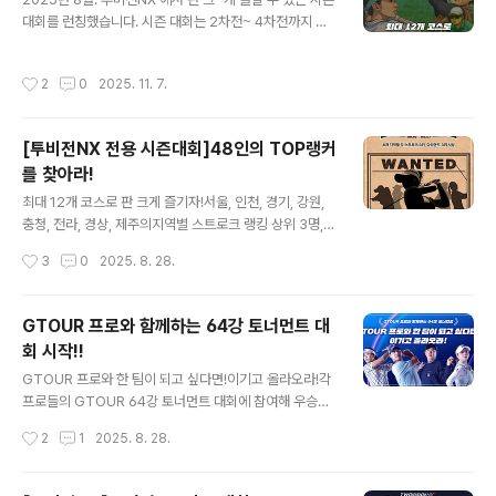
대회가 궁금하다면 ? ↓ ↓ ↓ ↓ ↓ ↓ ↓ https://story.
대회를 런칭했습니다. 시즌 대회는 2차전~ 4차전까지 묶
golfzon.com/1976
인 통합 랭킹 방식이며 '꾸준함'과 '다각도 성과'로 승자를
가리는 방식 입니다. 골프존 웹과 앱에서 시즌대회를 개설
작성시간
2
0
2025. 11. 7.
후 참여해보세요!! TWOVISIONNX 시즌대회최대 12개
코스로 판 크~게 즐기자! ⛳2~4개까지 여러 대회를 묶은
통합 랭킹으로판 크게~~ 우승자를 가리는 '시즌 대회'🔥 h
[투비전NX 전용 시즌대회]48인의 TOP랭커
ttps://golfzonsns.tistory.com/1976
를 찾아라!
글 내용
최대 12개 코스로 판 크게 즐기자!서울, 인천, 경기, 강원,
충청, 전라, 경상, 제주의지역별 스트로크 랭킹 상위 3명,
지역별 다라운드 상위 3명을 찾습니다! ['48인의 TOP랭
작성시간
3
0
2025. 8. 28.
커를 찾아라'란?]8월 18일부터 9월 21일까지 5주간 서울,
경기, 인천, 강원, 충청, 전라, 경상, 제주 8개 지역별로 진행
되는 대회 입니다. 이 대회는 1차부터 4차까지 4차전 대회
GTOUR 프로와 함께하는 64강 토너먼트 대
를 하나의 시즌으로 묶어 운영하는 통합형 대회로, 다양한
회 시작!!
코스에서의 우수한 성적과 꾸준한 라운드가 성패를 좌우해
글 내용
색다른 재미를 선사합니다. 참여방법1. 투비전NX가 설치
GTOUR 프로와 한 팀이 되고 싶다면!이기고 올라오라!각
된 가까운 골프존파크에 방문합니다 2. 로그인 후 대회 모
프로들의 GTOUR 64강 토너먼트 대회에 참여해 우승하
드 > 시즌 대회를 탭하여 로그인한 지역의 48인 TOP랭커
면 안예인 프로!! 공태현 프로!! 이용희 프로!! 한지민 프로!!
작성시간
2
1
2025. 8. 28.
를 선택합니다 3. 우측 상단 검색 > '48인' ..
GTOUR의 스타 프로들과 한 팀이 되어 라운드도 하고 상
금도 획득할 수 있습니다. 본선부터 1:1 대결을 통해 이기고
올라가면최종 결선에서 GTOUR 프로와 함께하는 64강