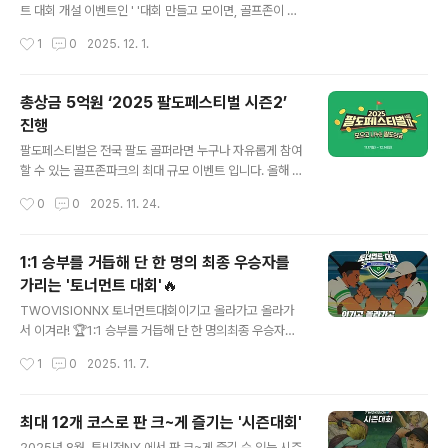
스를 복원했다. 코스 전반에 1929년부터 1971년까지 운
트 대회 개설 이벤트인 ' '대회 만들고 모이면, 골프존이 치
영되던 당시의 지형 흐름과 분위기를 반영했으며 특히, 카
킨 쏜닭!'을 진행합니다. 이벤트는 올해 새롭게 선보인 투비
작성시간
1
0
2025. 12. 1.
트 도로와 지면 질감은 과거 군자리CC 환경을 구현하는데
전NX 시즌 및 토너먼트 대회의 즐거움을 더욱 많은 회원분
중점을 뒀다.골프존은 극강의 현실..
들에게 알리고 , 연말을 맞아 풍성한 혜택과 스크린골프를
즐길 수 있도록 마련 되었습니다. 참여를 원하시면 전국 골
총상금 5억원 ‘2025 팔도페스티벌 시즌2’
프존파크 투비전NX 매장에서 참여 가능합니다. 이벤트 참
진행
여 방법은 우선 골프존닷컴 또는 골프존 앱을 통해 대회 메
글 내용
뉴에서 시즌 또는 토너먼트 대회를 개설하고, 개설한 대회
팔도페스티벌은 전국 팔도 골퍼라면 누구나 자유롭게 참여
의 18홀 1라운드 완료하면 자동 응모됩니다. 추첨을 통해
할 수 있는 골프존파크의 최대 규모 이벤트 입니다. 올해 ‘2
300명의 회원에게 교촌치킨 쿠폰을 지급합니다.연말을 맞
025 팔도 페스티벌 시즌2 - 모으고 나누는 팔도상금’은
작성시간
0
0
2025. 11. 24.
아 보너스 이벤트도 진행합니다. 시즌 또는 토너먼트 대회
스크린골프 라운드를 통해 상금을 받아 갈 수 있는 이벤트
개설 후 누적..
와 연말을 맞아 적립 상금을 글로벌 아동권리 전문 NGO
굿네이버스에 기부할 수 있는 나눔의 자리도 함께 준비했
1:1 승부를 거듭해 단 한 명의 최종 우승자를
습니다. 이벤트 기간 동안 팔도대회에 참여하면 대회 첫 라
가리는 '토너먼트 대회'🔥
운드 완료 시 팔도페스티벌 전용 모바일 이용권 2천원권,
글 내용
세 번째 라운드 완료 시 3천원 권을 지급합니다. 참여를 원
TWOVISIONNX 토너먼트대회이기고 올라가고 올라가
하는 회원은 전국 골프존파크 매장에서 회원 로그인 후 대
서 이겨라! 🏆1:1 승부를 거듭해 단 한 명의최종 우승자를
회 메뉴에서 팔도페스티벌(대회번호 1177468)을 선택해
가리는 '토너먼트 대회'🔥 토너먼트 대회는 누구나 참여 가
작성시간
1
0
2025. 11. 7.
참여하면 됩니다. 첫 번째 팔도 상금 모으기 이벤트는 A코
능한 예선전을 통해 예선 성적으로 본선 진출자가 자동 컷
스 서산수 골프앤리조트..
오프 되어 본선에 진출하는 방식 입니다. 본선부터 1:1 승부
를 거듭해 단 한 명의 최종 우승자를 가리는 대회로 대진표
최대 12개 코스로 판 크~게 즐기는 '시즌대회'
가 자동 제공 됩니다. 투비전NX에서 가능한 토너먼트 시즌
글 내용
2025년 8월. 투비전NX 에서 판 크~게 즐길 수 있는 시즌