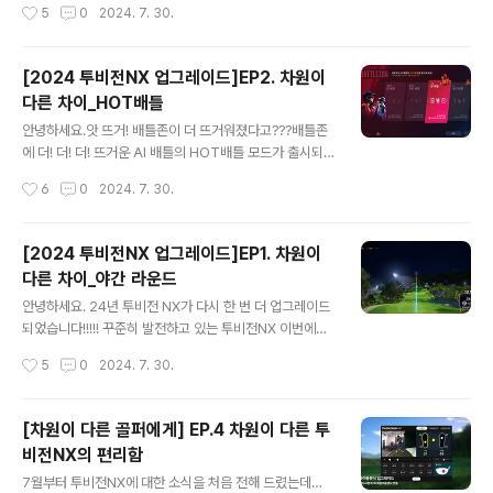
작성시간
5
0
2024. 7. 30.
드된 투비전NX 네트워크 플레이는 동반자의 실시간 위치
있습니다!!나무의 수종이 다양~~~해져 해당 골프장에서
가 다 보입..
볼 수 있는 나무를 더욱 풍부하게 구현하였습니다!!! 코스의
조경을 더욱 디테일하고 다양하게 담았습니다~~~ 그리고
[2024 투비전NX 업그레이드]EP2. 차원이
코스 잔디와 경계라인의 자연스러움을 살리고 살려~ 리얼
다른 차이_HOT배틀
리티를 더! 업그레이드했습니다. 그뿐만 아니라, 투비전 N
글 내용
X에서 추가된 카메라 연출 보셨을까요?? 마치 골프 대회의
안녕하세요.앗 뜨거! 배틀존이 더 뜨거워졌다고???배틀존
카메라 연출처럼!! 공을 보여주는 카메라 연출을 보실 수 있
에 더! 더! 더! 뜨거운 AI 배틀의 HOT배틀 모드가 출시되
으실 텐데요. 샷이 좋을 때!! 추가된 카메라 연출을 보실 수
었습니다~~~~~ 승부를 더 뜨겁게 만들 핫배틀은 기존의
작성시간
6
0
2024. 7. 30.
있습니다~~~ 어떤 순간에 나오는지 궁금하시죠??? 투비
방식과 다르게 더 많은 배틀 포인트를 획득할 수 있습니
전 NX에서 확인해 ..
다!!! 어떻게 그게 가능할까요~?? 먼저 기존 배틀존에서 개
인 배틀은 타당 5,000포인트, 팀 배틀은 홀 당 승패로 10,
[2024 투비전NX 업그레이드]EP1. 차원이
000포인트 획득하는 것 아시죠?? 그렇다면 더 뜨거워진
다른 차이_야간 라운드
핫배틀에서는!? 개인 배틀은 타당 1,000포인트로 시작하
글 내용
여 3홀마다 2,000포인트 증가하여 마지막 홀에는 타당 1
안녕하세요. 24년 투비전 NX가 다시 한 번 더 업그레이드
1,000포인트를 건 승부, 팀 배틀은 홀 당 5,000포인트로
되었습니다!!!!! 꾸준히 발전하고 있는 투비전NX 이번에는
시작하여 3홀마다 5,000포인트 증가하여 마지막 홀에는
어떻게 더~~~ 업그레이드되었는지 알아볼까요? 먼저, 야
작성시간
5
0
2024. 7. 30.
홀 당 30,000포인트를 걸고 승부를 겨룹니다. 만약 여기
간 라운드가 돌아왔습니다. Welcome back!!2008년, 1
에 ..
6년 전에 골프존에서 눈 덮인 가상 CC 해보신 골프존 찐팬
있으신가요?? 2011년에 골프존에서 시간, 날씨 설정해 보
[차원이 다른 골퍼에게] EP.4 차원이 다른 투
신 찐팬 있으신가요?? 예전부터 골프존을 즐기셨던 회원이
비전NX의 편리함
라면 해당 기능이 그리우셨을 텐데요.. 드디어 리얼리티에
글 내용
기반한 투비전NX 야간라운드가 다시 돌아왔습니다~~
7월부터 투비전NX에 대한 소식을 처음 전해 드렸는데…