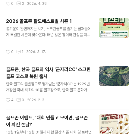
작성시간
0
0
2026. 4. 29.
와 일관성 모두 매우 높은..
지 않아도 좋습니다. 그리고 조금은 더 즐겁게 시간을 보내
는 방법도 있으니까요.그럴 때 떠오르는 선택지 중 하나가
바로골프존파크입니다.실내에서 쾌적하게 누구와 함께해
2026 골프존 팔도페스트벌 시즌 1
도 편하게 즐길 수 있는 공간.그리고 이번 5월에는 그 즐거
글 내용
봄기운이 완연해지는 시기, 스크린골프를 즐기는 골퍼들에
움에 ‘보상’까지 더해졌습니다. 성공하면 무조건 쏜다“성공
게 특별한 시즌이 찾아온다. 매년 많은 참여와 관심을 이끌
하면 무조건 쏜다”말 그대로입니다.추첨이 아니라, 조건만
어 온 골프존의 대표 이벤트 팔도페스티벌이 2026년에도
달성하면 바로 혜택이 따라오는 구조.라운드를 즐기는 과
새로운 시즌으로 돌아왔다. 라운드를 진행할 때마다 상금
정 자체가 하나의 도전이 됩니다.플레이가 달라지는 순간
작성시간
0
1
2026. 3. 17.
이 누적되는 독특한 방식의 이벤트로, 플레이 자체가 즐거
이벤트 코스에서 라운드를 진행한 뒤, 후반 홀에서 미션이
운 도전이 되는 것이 이 페스티벌의 가장 큰 매력이다.202
시작됩니다.등급에 따라 주어지는 조건은 ..
6년 팔도페스티벌 시즌1은 3월 9일부터 4월 5일까지 전
골프존, 한국 골프의 역사 '군자리CC' 스크린
국 골프존파크 가맹점에서 진행된다. 스크린골프를 즐기는
골프 코스로 복원 출시
모든 골퍼가 참여할 수 있으며, 투비전플러스와 투비전NX
글 내용
시스템에서 세미투어 모드로 운영된다. 별도의 복잡한 신
한국 골프의 출발점으로 평가받는 ‘군자리CC’는 1929년
청 과정 없이 지정된 코스를 플레이하는 것만으로 자연스
개장한 국내 최초의 18홀 골프장으로, 한국 골프 문화가 본
럽게 이벤트에 참여하게 되는 구조다. 라운드가 반복될수
격적으로 시작된 상징적인 공간이다. 이후 도시개발에 따
작성시간
4
0
2026. 2. 3.
록 쌓이는 상금과 성적 경쟁이 스크린 라운드의..
라 1972년 해당 지역이 서울 어린이대공원으로 전환되며
골프장으로서의 기능은 종료됐지만, 1번 홀 옆에 위치했던
우리나라 최초의 골프장 클럽하우스 건물은 현재도 어린이
골프존 이벤트, '대회 만들고 모이면, 골프존
대공원에 ‘꿈마루’로 보전돼 있다.골프존은 군자리CC의 역
이 치킨 쏜닭!'
사적 자료와 기록을 기반으로 지난 20여 년간 축적해 온
글 내용
골프존의 시뮬레이터 기술력에 언리얼 엔진5을 적용해 코
12월 1일부터 12월 31일까지 한 달간 시즌 대회 및 토너먼