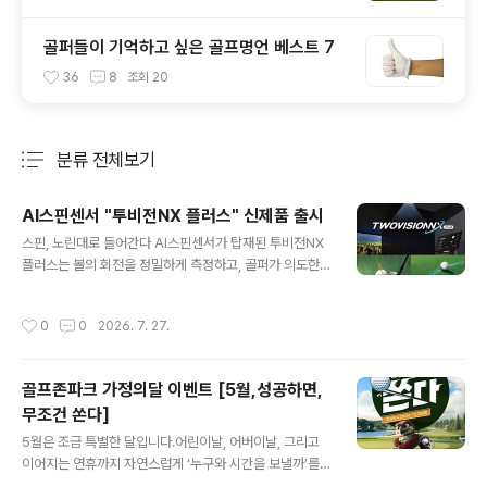
골퍼들이 기억하고 싶은 골프명언 베스트 7
36
8
조회
20
분류 전체보기
주요 글 목록
AI스핀센서 "투비전NX 플러스" 신제품 출시
글 내용
스핀, 노린대로 들어간다 AI스핀센서가 탑재된 투비전NX
플러스는 볼의 회전을 정밀하게 측정하고, 골퍼가 의도한
구질을 사실적으로 구현하는 2026년 7월 출시 되는 신제
품입니다. 새로운 AI스핀센서로 완성하는 정밀한 구질 구
작성시간
0
0
2026. 7. 27.
현 AI스핀센서는 초고속으로 볼의 스핀을 정확하게 측정합
니다.또한 골프존 만의 방대한 샷 데이터와 AI기술이 결합
되어 다양한 매장환경에서도일관된 구질 정확도를 제공합
골프존파크 가정의달 이벤트 [5월,성공하면,
니다. 페이드, 드로우 등 필드에서 치던 내 구질 그대로 동
무조건 쏜다]
일하게 표현되며러닝 어프로치도 가능하므로 전략적이고
글 내용
실감나는 라운딩을 즐길 수 있습니다. 투비전NX 플러스 -
5월은 조금 특별한 달입니다.어린이날, 어버이날, 그리고
스핀, 걸면 걸린다! GTOUR 프로가 인정한 스핀의 정확도
이어지는 연휴까지 자연스럽게 ‘누구와 시간을 보낼까’를
GTOUR 프로 대상 AI 스핀센서 정확도 분석 결과, 정확도
떠올리게 되는 시기죠.가까운 곳에서, 부담 없이 멀리 떠나