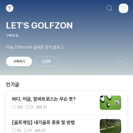
검색하기
티스토리
LET'S GOLFZON
구독자
4
Play Different! 골프존 공식 블로그
구독하기
방명록
신고하기 레이어
열기
인기글
버디, 이글, 알바트로스는 무슨 뜻?
120
3
조회
31
[골프게임] 내기골프 종류 및 방법
92
9
조회
27