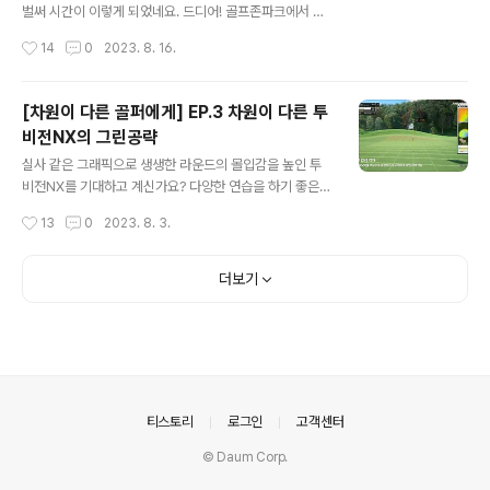
~!!! 야간 라운드는 모드를 선택한 후 CC 선택 시 아래 사
벌써 시간이 이렇게 되었네요. 드디어! 골프존파크에서 투
진과 같이 키오스크에서 선택할 수 있습니다!! 또는 야간 라
비전NX를 만날 수 있습니다!!!!! 투비전NX는 많은 것이 업
작성시간
14
0
2023. 8. 16.
운드가 가능한 CC에서는 라운드 설정 시 티오프 시간을 변
그레이드되었는데, 그중 오늘은 스크린골프를 매끄럽게 즐
경할 수 ..
기기 위해 업그레이드된 ‘편리한’ 기능을 만나봅시다! 체중
이동분석 업그레이드 골프 영상을 보며 스윙 연습을 할 때,
[차원이 다른 골퍼에게] EP.3 차원이 다른 투
40:60, 50:50, 70:30을 들어보셨나요? 바로 체중이동
비전NX의 그린공략
입니다. 스윙 단계별로 이상적인 체중 배분 비율을 잘 알고
글 내용
있지만!!! 평소 라운드할 때, 내 스윙이 이상적인 체중이동
실사 같은 그래픽으로 생생한 라운드의 몰입감을 높인 투
이 되었는지 어떻게 체크할 수 있는 거죠…?? 바로~ 투비전
비전NX를 기대하고 계신가요? 다양한 연습을 하기 좋은
NX에서는 내 나스모와 함께 한눈에 확인할 수 있도록 체중
투비전NX의 연습장도 기대하고 계시죠?! 하지만, 아직 펼
작성시간
13
0
2023. 8. 3.
이동정보가 제공됩니다. 체중이동 센서가 탑재된 모션플레
치지 않은 투비전NX의 비밀병기가 더 남아있습니다 바로
이트에서 스윙 시..
바로~ 오늘 말씀드릴 비밀병기는 ‘그린공략’!!! 투비전NX
은 그린공략도 차원이~ 다릅니다! 그린 컬러 격자 그린에
더보기
서 검은색 선으로 라이를 표시하던 격자가 높이를 나타내
는 색상표현과 합쳐졌습니다. 어떻게요? 이렇게요!! 그린
높낮이를 색상으로 보여주니 한 눈에 그린 라이가 보이며
더더욱 한 번에 넣고 싶어지네요~ 깃대 뒤 저 라이는 피하
고 싶습니다. ㅠㅠ 그린 밖 퍼터 필드에서 그린 주변 러프나
에이프런에서 종종 퍼터를 사용하기도 하는데요~ 섬세한
의안내
티스토리
로그인
고객센터
그린공략을 위해 투비전 NX에서도 그린 ..
© Daum Corp.