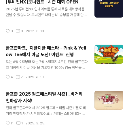
[투비전NX]토너먼트 · 시즌 대회 OPEN
토너먼트 대회 자, 이제부터 64강 토너먼트 대회를 소개해
글 내용
2025년 투비전NX 업데이트를 통해 새로운 대회방식을
드리겠습니다. [GTOUR 64강 토너먼트란?]이용희, 공태
만날 수 있습니다. 토너먼트 대회는1:1 승부를 거듭해 단 한
현, 한지민, 안예인 등 GTOUR 스타 프로들과 팀으로 라
명의 최종 우승자를 가리는 대회 입니다. 시즌 대회는최소
운드 할 수 있는 특별한 경험을 제공하는 새로운 토너먼트
2개에서 최대 4개까지 여러 대회를 묶은 통합 랭킹으로 우
대회 입니다. 이 대회는 총 상금 5천만원 상당 규모로, 오는
작성시간
3
3
2025. 8. 13.
승자를 가리는 대회 입니다. 참여하는 사람도 보는 사람도
9월 14일까지 4주간 온라인 예선을 거쳐 9월 30일..
흥미진진한 1:1 대결의 묘미 - 토너먼트 대회토너먼트 대회
는 누구나 참여 가능한 예선전을 통해 예선 성적으로 본선
골프존파크, '이글이글 페스타 - Pink & Yell
진출자가 자동 컷오프 되어 본선에 진출하는 방식 입니다.
ow Tee에서 이글 도전! 이벤트' 진행
본선부터 1:1 승부를 거듭해 단 한 명의 최종 우승자를 가리
글 내용
는 대회로 대진표가 자동 제공 됩니다. 예선 종료 후 자동
오는 6월 9일부터 오는 7월 6일까지 4주간 전국 골프존파
컷오프, 본선 진출자 자동 대진표 제공 토너먼트 대회 예선
크 매장에서 이글 이상을 기록하면 100% 경품 혜택을 받
기간 동안의 코스 합산 최저타 기준으로 자동 컷오프됩니
아볼 수 있는 ‘이글이글 페스타 - Pink & Yellow Tee에
작성시간
4
2
2025. 6. 13.
다. 개설..
서 이글 도전!’ 이벤트를 진행합니다. 이글이글 페스타는 골
프존 전체 회원 대상 이벤트로, 이글 도전에 성공할 수 있도
록 티 위치와 컨시드 조건을 손쉽게 설정해 이글을 할 수 있
골프존 2025 팔도페스티벌 시즌1 _비거리
는 환경을 조성한 것이 특징입니다. 모바일 상품권부터 필
천하장사 시작!
드 골프장 그린피 이용권까지 스크린과 필드를 넘나드는
글 내용
골퍼들을 위한 다양한 혜택을 준비했습니다.참가 방법골프
전국 골프존파크에서 2025 팔도페스티벌 시즌1 '팔도 비
존파크에 방문하여 스트로크 모드로 이벤트 코스를 라운드
거리 천하장사'가 시작되었어요!비거리는 쇼!! 아니죠~ 비
하면 되고 이벤트 코스는 골프존카운티 골프장으로 구성되
거리는 행운!! 럭키비키!! 🎁 죠PAR5 홀 에서 호쾌한 샷을
작성시간
11
1
2025. 3. 25.
어 매주 변경 됩니다. 이벤트는 이글 이상 기록 시 100%
날릴 줄 아는 골퍼라면 🙋🏻‍♂🙋🏻‍♀누구나 참여할 수 있는 골