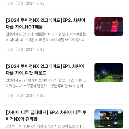
작성시간
5
0
2024. 7. 30.
드된 투비전NX 네트워크 플레이는 동반자의 실시간 위치
있습니다!!나무의 수종이 다양~~~해져 해당 골프장에서
가 다 보입..
볼 수 있는 나무를 더욱 풍부하게 구현하였습니다!!! 코스의
조경을 더욱 디테일하고 다양하게 담았습니다~~~ 그리고
[2024 투비전NX 업그레이드]EP2. 차원이
코스 잔디와 경계라인의 자연스러움을 살리고 살려~ 리얼
다른 차이_HOT배틀
리티를 더! 업그레이드했습니다. 그뿐만 아니라, 투비전 N
글 내용
X에서 추가된 카메라 연출 보셨을까요?? 마치 골프 대회의
안녕하세요.앗 뜨거! 배틀존이 더 뜨거워졌다고???배틀존
카메라 연출처럼!! 공을 보여주는 카메라 연출을 보실 수 있
에 더! 더! 더! 뜨거운 AI 배틀의 HOT배틀 모드가 출시되
으실 텐데요. 샷이 좋을 때!! 추가된 카메라 연출을 보실 수
었습니다~~~~~ 승부를 더 뜨겁게 만들 핫배틀은 기존의
작성시간
6
0
2024. 7. 30.
있습니다~~~ 어떤 순간에 나오는지 궁금하시죠??? 투비
방식과 다르게 더 많은 배틀 포인트를 획득할 수 있습니
전 NX에서 확인해 ..
다!!! 어떻게 그게 가능할까요~?? 먼저 기존 배틀존에서 개
인 배틀은 타당 5,000포인트, 팀 배틀은 홀 당 승패로 10,
[2024 투비전NX 업그레이드]EP1. 차원이
000포인트 획득하는 것 아시죠?? 그렇다면 더 뜨거워진
다른 차이_야간 라운드
핫배틀에서는!? 개인 배틀은 타당 1,000포인트로 시작하
글 내용
여 3홀마다 2,000포인트 증가하여 마지막 홀에는 타당 1
안녕하세요. 24년 투비전 NX가 다시 한 번 더 업그레이드
1,000포인트를 건 승부, 팀 배틀은 홀 당 5,000포인트로
되었습니다!!!!! 꾸준히 발전하고 있는 투비전NX 이번에는
시작하여 3홀마다 5,000포인트 증가하여 마지막 홀에는
어떻게 더~~~ 업그레이드되었는지 알아볼까요? 먼저, 야
작성시간
5
0
2024. 7. 30.
홀 당 30,000포인트를 걸고 승부를 겨룹니다. 만약 여기
간 라운드가 돌아왔습니다. Welcome back!!2008년, 1
에 ..
6년 전에 골프존에서 눈 덮인 가상 CC 해보신 골프존 찐팬
있으신가요?? 2011년에 골프존에서 시간, 날씨 설정해 보
[차원이 다른 골퍼에게] EP.4 차원이 다른 투
신 찐팬 있으신가요?? 예전부터 골프존을 즐기셨던 회원이
비전NX의 편리함
라면 해당 기능이 그리우셨을 텐데요.. 드디어 리얼리티에
글 내용
기반한 투비전NX 야간라운드가 다시 돌아왔습니다~~
7월부터 투비전NX에 대한 소식을 처음 전해 드렸는데…