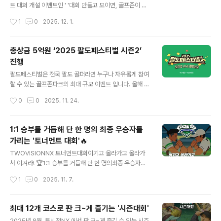
스를 복원했다. 코스 전반에 1929년부터 1971년까지 운
트 대회 개설 이벤트인 ' '대회 만들고 모이면, 골프존이 치
영되던 당시의 지형 흐름과 분위기를 반영했으며 특히, 카
킨 쏜닭!'을 진행합니다. 이벤트는 올해 새롭게 선보인 투비
작성시간
1
0
2025. 12. 1.
트 도로와 지면 질감은 과거 군자리CC 환경을 구현하는데
전NX 시즌 및 토너먼트 대회의 즐거움을 더욱 많은 회원분
중점을 뒀다.골프존은 극강의 현실..
들에게 알리고 , 연말을 맞아 풍성한 혜택과 스크린골프를
즐길 수 있도록 마련 되었습니다. 참여를 원하시면 전국 골
총상금 5억원 ‘2025 팔도페스티벌 시즌2’
프존파크 투비전NX 매장에서 참여 가능합니다. 이벤트 참
진행
여 방법은 우선 골프존닷컴 또는 골프존 앱을 통해 대회 메
글 내용
뉴에서 시즌 또는 토너먼트 대회를 개설하고, 개설한 대회
팔도페스티벌은 전국 팔도 골퍼라면 누구나 자유롭게 참여
의 18홀 1라운드 완료하면 자동 응모됩니다. 추첨을 통해
할 수 있는 골프존파크의 최대 규모 이벤트 입니다. 올해 ‘2
300명의 회원에게 교촌치킨 쿠폰을 지급합니다.연말을 맞
025 팔도 페스티벌 시즌2 - 모으고 나누는 팔도상금’은
작성시간
0
0
2025. 11. 24.
아 보너스 이벤트도 진행합니다. 시즌 또는 토너먼트 대회
스크린골프 라운드를 통해 상금을 받아 갈 수 있는 이벤트
개설 후 누적..
와 연말을 맞아 적립 상금을 글로벌 아동권리 전문 NGO
굿네이버스에 기부할 수 있는 나눔의 자리도 함께 준비했
1:1 승부를 거듭해 단 한 명의 최종 우승자를
습니다. 이벤트 기간 동안 팔도대회에 참여하면 대회 첫 라
가리는 '토너먼트 대회'🔥
운드 완료 시 팔도페스티벌 전용 모바일 이용권 2천원권,
글 내용
세 번째 라운드 완료 시 3천원 권을 지급합니다. 참여를 원
TWOVISIONNX 토너먼트대회이기고 올라가고 올라가
하는 회원은 전국 골프존파크 매장에서 회원 로그인 후 대
서 이겨라! 🏆1:1 승부를 거듭해 단 한 명의최종 우승자를
회 메뉴에서 팔도페스티벌(대회번호 1177468)을 선택해
가리는 '토너먼트 대회'🔥 토너먼트 대회는 누구나 참여 가
작성시간
1
0
2025. 11. 7.
참여하면 됩니다. 첫 번째 팔도 상금 모으기 이벤트는 A코
능한 예선전을 통해 예선 성적으로 본선 진출자가 자동 컷
스 서산수 골프앤리조트..
오프 되어 본선에 진출하는 방식 입니다. 본선부터 1:1 승부
를 거듭해 단 한 명의 최종 우승자를 가리는 대회로 대진표
최대 12개 코스로 판 크~게 즐기는 '시즌대회'
가 자동 제공 됩니다. 투비전NX에서 가능한 토너먼트 시즌
글 내용
2025년 8월. 투비전NX 에서 판 크~게 즐길 수 있는 시즌