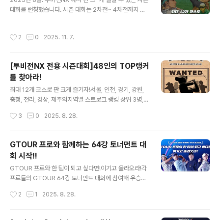
대회가 궁금하다면 ? ↓ ↓ ↓ ↓ ↓ ↓ ↓ https://story.
대회를 런칭했습니다. 시즌 대회는 2차전~ 4차전까지 묶
golfzon.com/1976
인 통합 랭킹 방식이며 '꾸준함'과 '다각도 성과'로 승자를
가리는 방식 입니다. 골프존 웹과 앱에서 시즌대회를 개설
작성시간
2
0
2025. 11. 7.
후 참여해보세요!! TWOVISIONNX 시즌대회최대 12개
코스로 판 크~게 즐기자! ⛳2~4개까지 여러 대회를 묶은
통합 랭킹으로판 크게~~ 우승자를 가리는 '시즌 대회'🔥 h
[투비전NX 전용 시즌대회]48인의 TOP랭커
ttps://golfzonsns.tistory.com/1976
를 찾아라!
글 내용
최대 12개 코스로 판 크게 즐기자!서울, 인천, 경기, 강원,
충청, 전라, 경상, 제주의지역별 스트로크 랭킹 상위 3명,
지역별 다라운드 상위 3명을 찾습니다! ['48인의 TOP랭
작성시간
3
0
2025. 8. 28.
커를 찾아라'란?]8월 18일부터 9월 21일까지 5주간 서울,
경기, 인천, 강원, 충청, 전라, 경상, 제주 8개 지역별로 진행
되는 대회 입니다. 이 대회는 1차부터 4차까지 4차전 대회
GTOUR 프로와 함께하는 64강 토너먼트 대
를 하나의 시즌으로 묶어 운영하는 통합형 대회로, 다양한
회 시작!!
코스에서의 우수한 성적과 꾸준한 라운드가 성패를 좌우해
글 내용
색다른 재미를 선사합니다. 참여방법1. 투비전NX가 설치
GTOUR 프로와 한 팀이 되고 싶다면!이기고 올라오라!각
된 가까운 골프존파크에 방문합니다 2. 로그인 후 대회 모
프로들의 GTOUR 64강 토너먼트 대회에 참여해 우승하
드 > 시즌 대회를 탭하여 로그인한 지역의 48인 TOP랭커
면 안예인 프로!! 공태현 프로!! 이용희 프로!! 한지민 프로!!
작성시간
2
1
2025. 8. 28.
를 선택합니다 3. 우측 상단 검색 > '48인' ..
GTOUR의 스타 프로들과 한 팀이 되어 라운드도 하고 상
금도 획득할 수 있습니다. 본선부터 1:1 대결을 통해 이기고
올라가면최종 결선에서 GTOUR 프로와 함께하는 64강