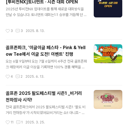
[투비전NX]토너먼트 · 시즌 대회 OPEN
토너먼트 대회 자, 이제부터 64강 토너먼트 대회를 소개해
글 내용
2025년 투비전NX 업데이트를 통해 새로운 대회방식을
드리겠습니다. [GTOUR 64강 토너먼트란?]이용희, 공태
만날 수 있습니다. 토너먼트 대회는1:1 승부를 거듭해 단 한
현, 한지민, 안예인 등 GTOUR 스타 프로들과 팀으로 라
명의 최종 우승자를 가리는 대회 입니다. 시즌 대회는최소
운드 할 수 있는 특별한 경험을 제공하는 새로운 토너먼트
2개에서 최대 4개까지 여러 대회를 묶은 통합 랭킹으로 우
대회 입니다. 이 대회는 총 상금 5천만원 상당 규모로, 오는
작성시간
3
3
2025. 8. 13.
승자를 가리는 대회 입니다. 참여하는 사람도 보는 사람도
9월 14일까지 4주간 온라인 예선을 거쳐 9월 30일..
흥미진진한 1:1 대결의 묘미 - 토너먼트 대회토너먼트 대회
는 누구나 참여 가능한 예선전을 통해 예선 성적으로 본선
골프존파크, '이글이글 페스타 - Pink & Yell
진출자가 자동 컷오프 되어 본선에 진출하는 방식 입니다.
ow Tee에서 이글 도전! 이벤트' 진행
본선부터 1:1 승부를 거듭해 단 한 명의 최종 우승자를 가리
글 내용
는 대회로 대진표가 자동 제공 됩니다. 예선 종료 후 자동
오는 6월 9일부터 오는 7월 6일까지 4주간 전국 골프존파
컷오프, 본선 진출자 자동 대진표 제공 토너먼트 대회 예선
크 매장에서 이글 이상을 기록하면 100% 경품 혜택을 받
기간 동안의 코스 합산 최저타 기준으로 자동 컷오프됩니
아볼 수 있는 ‘이글이글 페스타 - Pink & Yellow Tee에
작성시간
4
2
2025. 6. 13.
다. 개설..
서 이글 도전!’ 이벤트를 진행합니다. 이글이글 페스타는 골
프존 전체 회원 대상 이벤트로, 이글 도전에 성공할 수 있도
록 티 위치와 컨시드 조건을 손쉽게 설정해 이글을 할 수 있
골프존 2025 팔도페스티벌 시즌1 _비거리
는 환경을 조성한 것이 특징입니다. 모바일 상품권부터 필
천하장사 시작!
드 골프장 그린피 이용권까지 스크린과 필드를 넘나드는
글 내용
골퍼들을 위한 다양한 혜택을 준비했습니다.참가 방법골프
전국 골프존파크에서 2025 팔도페스티벌 시즌1 '팔도 비
존파크에 방문하여 스트로크 모드로 이벤트 코스를 라운드
거리 천하장사'가 시작되었어요!비거리는 쇼!! 아니죠~ 비
하면 되고 이벤트 코스는 골프존카운티 골프장으로 구성되
거리는 행운!! 럭키비키!! 🎁 죠PAR5 홀 에서 호쾌한 샷을
작성시간
11
1
2025. 3. 25.
어 매주 변경 됩니다. 이벤트는 이글 이상 기록 시 100%
날릴 줄 아는 골퍼라면 🙋🏻‍♂🙋🏻‍♀누구나 참여할 수 있는 골