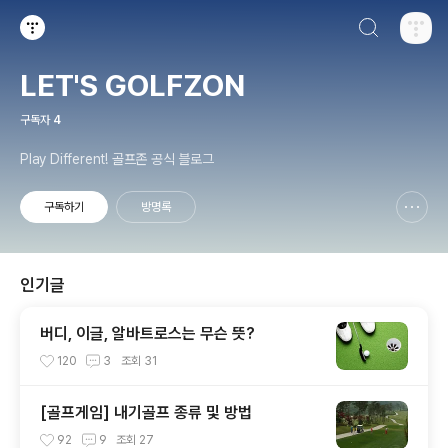
검색하기
티스토리
LET'S GOLFZON
구독자
4
Play Different! 골프존 공식 블로그
구독하기
방명록
신고하기 레이어
열기
인기글
버디, 이글, 알바트로스는 무슨 뜻?
120
3
조회
31
[골프게임] 내기골프 종류 및 방법
92
9
조회
27