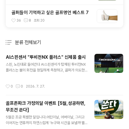
골퍼들이 기억하고 싶은 골프명언 베스트 7
36
8
조회
20
분류 전체보기
주요 글 목록
AI스핀센서 "투비전NX 플러스" 신제품 출시
글 내용
스핀, 노린대로 들어간다 AI스핀센서가 탑재된 투비전NX
플러스는 볼의 회전을 정밀하게 측정하고, 골퍼가 의도한
구질을 사실적으로 구현하는 2026년 7월 출시 되는 신제
품입니다. 새로운 AI스핀센서로 완성하는 정밀한 구질 구
작성시간
0
0
2026. 7. 27.
현 AI스핀센서는 초고속으로 볼의 스핀을 정확하게 측정합
니다.또한 골프존 만의 방대한 샷 데이터와 AI기술이 결합
되어 다양한 매장환경에서도일관된 구질 정확도를 제공합
골프존파크 가정의달 이벤트 [5월,성공하면,
니다. 페이드, 드로우 등 필드에서 치던 내 구질 그대로 동
무조건 쏜다]
일하게 표현되며러닝 어프로치도 가능하므로 전략적이고
글 내용
실감나는 라운딩을 즐길 수 있습니다. 투비전NX 플러스 -
5월은 조금 특별한 달입니다.어린이날, 어버이날, 그리고
스핀, 걸면 걸린다! GTOUR 프로가 인정한 스핀의 정확도
이어지는 연휴까지 자연스럽게 ‘누구와 시간을 보낼까’를
GTOUR 프로 대상 AI 스핀센서 정확도 분석 결과, 정확도
떠올리게 되는 시기죠.가까운 곳에서, 부담 없이 멀리 떠나