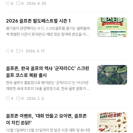
작성시간
0
0
2026. 4. 29.
와 일관성 모두 매우 높은..
지 않아도 좋습니다. 그리고 조금은 더 즐겁게 시간을 보내
는 방법도 있으니까요.그럴 때 떠오르는 선택지 중 하나가
바로골프존파크입니다.실내에서 쾌적하게 누구와 함께해
2026 골프존 팔도페스트벌 시즌 1
도 편하게 즐길 수 있는 공간.그리고 이번 5월에는 그 즐거
글 내용
봄기운이 완연해지는 시기, 스크린골프를 즐기는 골퍼들에
움에 ‘보상’까지 더해졌습니다. 성공하면 무조건 쏜다“성공
게 특별한 시즌이 찾아온다. 매년 많은 참여와 관심을 이끌
하면 무조건 쏜다”말 그대로입니다.추첨이 아니라, 조건만
어 온 골프존의 대표 이벤트 팔도페스티벌이 2026년에도
달성하면 바로 혜택이 따라오는 구조.라운드를 즐기는 과
새로운 시즌으로 돌아왔다. 라운드를 진행할 때마다 상금
정 자체가 하나의 도전이 됩니다.플레이가 달라지는 순간
작성시간
0
1
2026. 3. 17.
이 누적되는 독특한 방식의 이벤트로, 플레이 자체가 즐거
이벤트 코스에서 라운드를 진행한 뒤, 후반 홀에서 미션이
운 도전이 되는 것이 이 페스티벌의 가장 큰 매력이다.202
시작됩니다.등급에 따라 주어지는 조건은 ..
6년 팔도페스티벌 시즌1은 3월 9일부터 4월 5일까지 전
골프존, 한국 골프의 역사 '군자리CC' 스크린
국 골프존파크 가맹점에서 진행된다. 스크린골프를 즐기는
골프 코스로 복원 출시
모든 골퍼가 참여할 수 있으며, 투비전플러스와 투비전NX
글 내용
시스템에서 세미투어 모드로 운영된다. 별도의 복잡한 신
한국 골프의 출발점으로 평가받는 ‘군자리CC’는 1929년
청 과정 없이 지정된 코스를 플레이하는 것만으로 자연스
개장한 국내 최초의 18홀 골프장으로, 한국 골프 문화가 본
럽게 이벤트에 참여하게 되는 구조다. 라운드가 반복될수
격적으로 시작된 상징적인 공간이다. 이후 도시개발에 따
작성시간
4
0
2026. 2. 3.
록 쌓이는 상금과 성적 경쟁이 스크린 라운드의..
라 1972년 해당 지역이 서울 어린이대공원으로 전환되며
골프장으로서의 기능은 종료됐지만, 1번 홀 옆에 위치했던
우리나라 최초의 골프장 클럽하우스 건물은 현재도 어린이
골프존 이벤트, '대회 만들고 모이면, 골프존
대공원에 ‘꿈마루’로 보전돼 있다.골프존은 군자리CC의 역
이 치킨 쏜닭!'
사적 자료와 기록을 기반으로 지난 20여 년간 축적해 온
글 내용
골프존의 시뮬레이터 기술력에 언리얼 엔진5을 적용해 코
12월 1일부터 12월 31일까지 한 달간 시즌 대회 및 토너먼