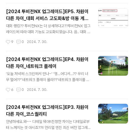
선물을 제공하..
프존파크의 대표이벤트인 팔도페스티벌 시즌 1에 참여해
보세요! 약 한달 동안 정해진 골프코스에서 비거리를 차곡
[2024 투비전NX 업그레이드]EP5. 차원이
차곡 쌓다보면 나도 행운의 주인공이 될 수 있습니다. 팔도
다른 차이_대회 서비스 고도화&방 이동 게임
페스티벌에 참여하는 유저들의 누적비거리로 다양한 행운
글 내용
이어하기 확대 &비거리 설정클럽 추가
의 선물이 지급 되거든요! 그럼 지금부터 팔도페스티벌
대회 랭킹?? 투비전NX는 더 상세하다고??투비전NX 업그
시즌 1 '비거리 천하장사'의 3가지 이벤트~ 알아볼께
레이드에 따라 대회 기능도 고도화되었습니다. 음.. 대회 참
요! 비거리가 살짝 아쉽다고요? 누적 비거리로 행운을 드
여했는데.. 우리 매장에서 내 등수는 어떻게 확인하죠..???
작성시간
9
0
2024. 7. 30.
리니 장타자가 아니여도 아쉬워 말아요~ 또 라운드(多) 하
투비전 NX는 매장별 랭킹을 제공합니다~~ 2개 이상의 매
면 돼요 ⛳..
장대회 또는 연합대회 개설 시 매장별로 랭킹을 알 수 있다
고??!! ‘우리 매장에서 나는 몇 등인지?’ 확인해 보러 가시
[2024 투비전NX 업그레이드]EP4. 차원이
죠~~내가 참여한 매장에서의 스트로크 스코어 순위, 코스
다른 차이_네트워크 플레이
별 스트로크, 홀인원, 롱기/니어의 내 순위를 알 수 있게 됩
글 내용
니다! 매장에서의 순위를 확인하고, 매장대회 우승까지 가
‘오늘 저녁에 스크린에서 만나~’ ‘엥…어디서…?? 우리 너
보자고요!투비전NX와 투비전에서는 롱기/ 니어 랭킹도 더
무 멀어??’‘네트워크 플레이 몰라??’네트워크 플레이를 통
욱 세분화해서 확인할 수 있습니다~~ 기존에 제공되는 전
해 동반자와 마치 옆에 있는 것처럼!!! 이번에 더~~~ 업그
작성시간
6
0
2024. 7. 30.
체 랭킹에 추가하여 성별을 구분하여 랭킹을 알 수 있습니
레이드된 네트워크 플레이!! 알려드립니다!!더욱 생생하게
다. 이번 대회 여성..
함께하는 즐거움의 차이를 느껴보자고요! 인원수 제한 없
이 무제한으로 많은 사람과 함께~~~다~~~~~~~~~~~
[2024 투비전NX 업그레이드]EP3. 차원이
드루와^^ 스크린 동호회, 정기 모임, 친목 라운드 등 모~~
다른 차이_코스퀄리티
~~두 모여라!!다만, 7인 이상 개인플레이는 방장의 4번 홀
글 내용
진입 전까지 입장이 가능하고, 6인 이하 개인플레이는 플
안녕하세요.와~~ 디테일 뭐야!!진정한 차이는 디테일로부
레이어 전원 입장해야 시작이 가능한 점 유의하자구요!! 난
터 느껴지는 것 아시죠??!! 언리얼 엔진 최신 버전 업그레이
너가 Penalty에 빠진 걸 알고 있다!! 다 보여~~업그레이
드에 따라 투비전 NX에서는 차원이 다른 차이를 느낄 수