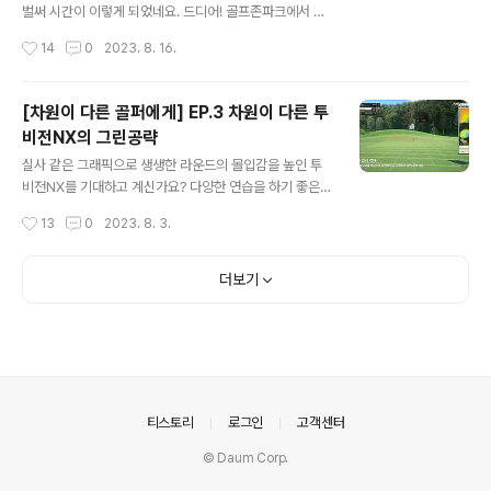
~!!! 야간 라운드는 모드를 선택한 후 CC 선택 시 아래 사
벌써 시간이 이렇게 되었네요. 드디어! 골프존파크에서 투
진과 같이 키오스크에서 선택할 수 있습니다!! 또는 야간 라
비전NX를 만날 수 있습니다!!!!! 투비전NX는 많은 것이 업
작성시간
14
0
2023. 8. 16.
운드가 가능한 CC에서는 라운드 설정 시 티오프 시간을 변
그레이드되었는데, 그중 오늘은 스크린골프를 매끄럽게 즐
경할 수 ..
기기 위해 업그레이드된 ‘편리한’ 기능을 만나봅시다! 체중
이동분석 업그레이드 골프 영상을 보며 스윙 연습을 할 때,
[차원이 다른 골퍼에게] EP.3 차원이 다른 투
40:60, 50:50, 70:30을 들어보셨나요? 바로 체중이동
비전NX의 그린공략
입니다. 스윙 단계별로 이상적인 체중 배분 비율을 잘 알고
글 내용
있지만!!! 평소 라운드할 때, 내 스윙이 이상적인 체중이동
실사 같은 그래픽으로 생생한 라운드의 몰입감을 높인 투
이 되었는지 어떻게 체크할 수 있는 거죠…?? 바로~ 투비전
비전NX를 기대하고 계신가요? 다양한 연습을 하기 좋은
NX에서는 내 나스모와 함께 한눈에 확인할 수 있도록 체중
투비전NX의 연습장도 기대하고 계시죠?! 하지만, 아직 펼
작성시간
13
0
2023. 8. 3.
이동정보가 제공됩니다. 체중이동 센서가 탑재된 모션플레
치지 않은 투비전NX의 비밀병기가 더 남아있습니다 바로
이트에서 스윙 시..
바로~ 오늘 말씀드릴 비밀병기는 ‘그린공략’!!! 투비전NX
은 그린공략도 차원이~ 다릅니다! 그린 컬러 격자 그린에
더보기
서 검은색 선으로 라이를 표시하던 격자가 높이를 나타내
는 색상표현과 합쳐졌습니다. 어떻게요? 이렇게요!! 그린
높낮이를 색상으로 보여주니 한 눈에 그린 라이가 보이며
더더욱 한 번에 넣고 싶어지네요~ 깃대 뒤 저 라이는 피하
고 싶습니다. ㅠㅠ 그린 밖 퍼터 필드에서 그린 주변 러프나
에이프런에서 종종 퍼터를 사용하기도 하는데요~ 섬세한
의안내
티스토리
로그인
고객센터
그린공략을 위해 투비전 NX에서도 그린 ..
© Daum Corp.