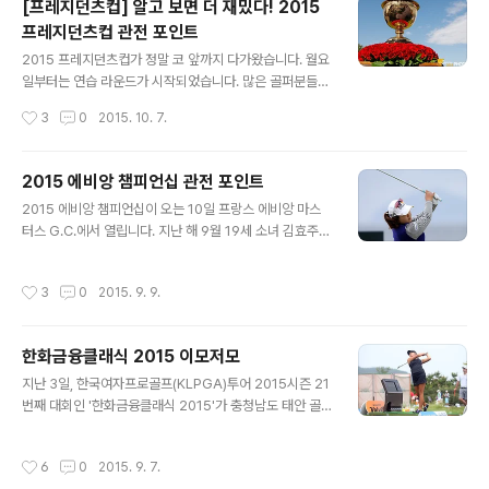
[프레지던츠컵] 알고 보면 더 재밌다! 2015
현장 소식 미리 접하고 방문하세요~ 2015 프레지던츠컵
프레지던츠컵 관전 포인트
개막! 구름같은 관중, 열정 가득한 응원! 티샷 순서는 동전
글 내용
던지기로 인터내셔널팀에게 우선권이 주어져 2015 프레
2015 프레지던츠컵가 정말 코 앞까지 다가왔습니다. 월요
지던츠컵은 인터내셔널팀 아담 스콧의 첫 티샷으로 시작했
일부터는 연습 라운드가 시작되었습니다. 많은 골퍼분들이
습니다. 인터내셔널팀의 포섬 첫 번째 조에는 아담 스콧/마
아시다시피 프레지던츠컵은 미국과 유럽의 골프 대항전인
작성시간
3
0
2015. 10. 7.
쓰야마 히데키, 미국팀 첫 번째 조에는 버바 왓슨/J.B. 홈즈
라이더 컵을 본 따 만든 대회인 프레지던츠 컵은 라이더 컵
으로 구성되어 뜨거운 경기를..
월드골프챔피언십과 함께 세계 국가대항전 골프대회입니
다. 올해에는 송도 잭니클라우스 골프클럽에서 아시아 최
2015 에비앙 챔피언십 관전 포인트
초로 개최되기도 하죠. 프레지던츠컵에 대해 미리 알아보
글 내용
2015 에비앙 챔피언십이 오는 10일 프랑스 에비앙 마스
는 관전 포인트를 알아보겠습니다. 2015 프레지던츠컵 관
터스 G.C.에서 열립니다. 지난 해 9월 19세 소녀 김효주가
전 포인트 1. 2015 프레지던츠컵의 게임 방식은? 2015
세계 골프계를 흔들었는데요. 미국여자프로골프(LPGA)
프레지던츠컵에서는 총 30개의 매치가 펼쳐집니다. 이중
투어 에비앙 챔피언십에서 그녀의 우승은 굉장히 극적이었
28개 경기가 포섬(Four Somes), 포볼(Four Ball) 방식
작성시간
3
0
2015. 9. 9.
습니다. 1타 차 2위로 마지막 18번홀(파4)에 들어가 3.6
으로 진행된다고 하는데요. 이 방식은 함께 라운드하는 파
m짜리 버디를 잡으며 우승컵을 들어올렸었는데요. 이번
트너와의 호흡은 물론이고 홀..
에비앙 챔피언십 역시 루키 김효주의 메이저 대회 2연패를
한화금융클래식 2015 이모저모
기록할지, 여자골프 세계랭킹 1위의 박인비가 슈퍼 그랜드
글 내용
슬램을 달성할 수 있을지, 미리보기 시작할게요! 2015 에
지난 3일, 한국여자프로골프(KLPGA)투어 2015시즌 21
비앙 챔피언십 미리보기 1. 관전포인트 : 박인비와 김효주
번째 대회인 '한화금융클래식 2015'가 충청남도 태안 골
2015 에비앙 챔피언십은 에비앙 마스터스 G.C.에서 개막
든베이 골프&리조트에서 열렸는데요. 한화금융클래식은
하는 올해 대회 역시 태극 낭자들의 짜릿한 우승 가능성을
투어 최다 상금이 걸려있는 만큼 코스 난이도 역시 높아 제
작성시간
6
0
2015. 9. 7.
품고 있습니다. ..
5의 메이저 대회로 불릴 정도인데요. 또한 이 대회에 처음