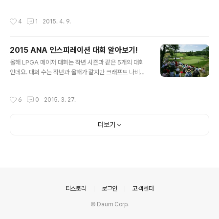
GA 선수권 대회, US오픈골프선수권대회, 전영오픈골프
최될 예정인 '2015년 프레지던츠컵' 대회 트로피를 먼저
선수권대회와 함께 4대 메이저대회에 속하는 마스터즈 토
만나볼 수 있었답니다! 과연 저 트로피의 주인공은 누가 될
작성시간
4
1
2015. 4. 9.
너먼트가 한국 시간으로 4월 10일 금요일 시작된답니다!
지 벌써 기대가 되네요. ^^ 또한, 라운드를 앞둔 선수들이
타이거 우즈도 출전을 선언한 가운데 어떤 활약을 보여줄
몸을 푸는 모습도 자유롭..
지 기대가 되는데요. 지난 대회에서는 어떤 멋진 모습들이
2015 ANA 인스피레이션 대회 알아보기!
보여졌는지 PGA 마스터즈 토너먼트의 최고의 샷 5! 만나
글 내용
볼게요! PGA 마스터즈 토너먼트 최고의 샷 5! No.5 닉팔
올해 LPGA 메이저 대회는 작년 시즌과 같은 5개의 대회
도의 30m 버디 퍼팅 1989년 닉팔도가 세 번째 라운드 2
인데요. 대회 수는 작년과 올해가 같지만 크래프트 나비스
번홀에서 성공한 마스터즈 사상 가장 긴 30m 버디 퍼팅!
코 챔피언십이 타이틀 스폰서가 바뀐다는 점이 가장 큰 차
이날 닉팔도는 77타를 기록했지만 다음 날 플레이오프에
이점인 것 같아요! 올해 첫 메이저 대회가 다음주로 다가온
작성시간
6
0
2015. 3. 27.
서 스캇 호치(Scott Hoc..
만큼 2015 ANA 인스피레이션에 대해 알아볼게요 2015
ANA 인스피레이션 대회 미리보기 2015년도의 첫 메이저
대회는 'ANA 인스피레이션'이라는 대회인데요. 대회 이름
더보기
을 들으니 굉장히 낯선데요! 사실 이 대회는 작년에 '크래프
트 나비스코 챔피언십'이란 타이틀 스폰서로 열렸지만 일
본 항공사인 ANA가 그 권한을 승계받음으로 대회명도 바
뀌었답니다! 일본 기업이 LPGA 투어 메이저 대회 타이틀
스폰서를 맡은 것은 브리티시여자오픈을 후원하는 리코에
이어 두번째라고 하네요^^ ..
의안내
티스토리
로그인
고객센터
© Daum Corp.