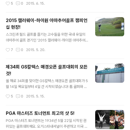
작성시간
5
0
2015. 6. 15.
메이저 대회 중 하나인 US 오픈이 열리는 날이기 때문이죠
보여주었죠. "어떻게 그렇게 대기록을 달성했어요?" 이렇
~ 1895년 미국 로드아일랜드의 뉴포트골프클럽에서 36
게 기록을 달성한 최..
홀 스트로크플레이로 첫 경기가 개최면서 시작한 US오픈!
2015 캘러웨이-하이원 아마추어골프 챔피언
기대되는 이 대회 살짝 엿볼까요? US오픈 관전포인트 최
십 현장!
고령 골퍼와 최연소 골퍼가 출전? 만 50세인 리 잰슨(미
글 내용
국)이 지역 예선을 통해 미국 워싱턴주 체임버스 베이 골프
스크린과 필드 골프를 즐기는 고수들을 위한 국내 유일의
클럽에서 개막하는 시즌 두 번째 남자 골프 메이저대회인
아마추어 골프 경기인 '2015 캘러웨이-하이원 아마추어
US오픈에 최고령 선수로 출전권을 따냈습니다. 게다가 이
골프 챔피언십'. 1년에 총 4회 대회를 진행해 선정된 최종
작성시간
7
0
2015. 5. 20.
번 대회에서는 15세인 고교생 골퍼..
참가자가 챔피언십을 통해 최종 우승을 가리는 대회로 예
선 1라운드는 전국 골프존 매장에서 이루어졌으며 예선 2,
3라운드는 하이원 CC에서 진행되었습니다. 2015 캘러웨
제34회 GS칼텍스 매경오픈 골프대회의 모든
이-하이원 아마추어골프 챔피언십 현장 속으로 초대합니
것!
다! 2015 캘러웨이-하이원 아마추어골프 챔피언십 현장
글 내용
대회가 이루어지는 하이원 CC로 들어가면서 만난 현수막
올 해로 34회를 맞이한 GS칼텍스 매경오픈 골프대회가 5
들이 반가웠는데요~ 이런 현수막 하나로 환영받는 기분인
월 14일 목요일부터 4일 간 시작되었습니다! 톱 골퍼와 갤
데요~ ^^ 하이원 CC에 도착해서 입구로 들어가면 정면에
러리가 함께 만든 5월의 골프축제인 GS칼텍스 매경오픈
작성시간
5
0
2015. 5. 15.
캘러웨이-하이원 아마추어 챔피언십 부스가 보였어요. 이
골프대회는 '한국의 마스터스' 답게 매년 수 많은 갤러리가
곳에 있는 기둥에도 대회를 알리는 현수막..
몰리는 대회 중 하나입니다. 조니양도 대회 첫 날, 갤러리로
참석해보았답니다! 생생한 대회장의 현장을 여러분께도 소
PGA 마스터즈 토너먼트 최고의 샷 5!
개해드릴게요~ 톱 골퍼와 갤러리가 함께 만든 5월의 골프
글 내용
PGA 마스터즈 토너먼트는 1934년 5월 22일 시작된 권
축제! 갤러리를 위한 식음료 부스와 다양한 이벤트도 즐비
위있는 골프대회예요. 오거스타내셔널이 주관하고 미국 P
했던 대회장에서는올 해 아시아에서는 한국에서 최초로 개