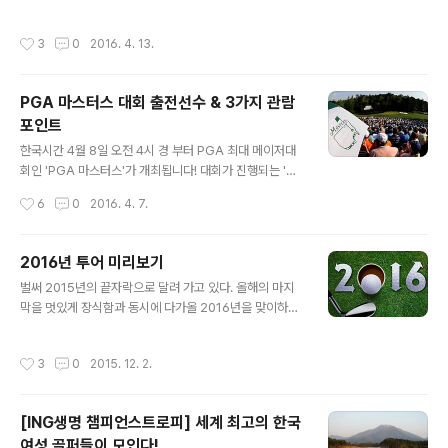
데, 이 대회에서의 우승은 선수들에겐 최고의 영광이 아닐
잉 스커츠(Swinging Skirts) LPGA Classic'골프 대회
수 없을 정도입니다. 이번 US오픈을 더욱 스릴있고 재미있
에 대해 소개해 드리려고 합니다. 오는 4월 21일부터 24
작성시간
3
0
2016. 4. 13.
게 관람할 수 있는 포..
일까지 미국 샌프란시스코에서 개최될 예정입니다. 바로
이 대회에서는 골프존이 골프 시뮬레이터인 GDR을 선보
이고 다양한 프로그램을 마련하고 있다고 하는데요! '스윙
PGA 마스터스 대회 출전선수 & 3가지 관람
잉 스커츠 LPGA Classic'은 어떤 대회인지, 그리고 골프
포인트
존에서는 구체적으로 어떤 것을 할 것인지 미리 귀띔해드
글 내용
릴게요! :) 스윙잉 스커츠 LPGA Classic 미리보기 1. 스윙
한국시간 4월 8일 오전 4시 경 부터 PGA 최대 메이저대
잉 스커츠 LPGA Classic의 유래 '스윙잉 스커츠 LPGA
회인 'PGA 마스터스'가 개최됩니다! 대회가 진행되는 '오
Classic' 은 여타 대회와는 달리 캐주얼한..
거스타내셔널 골프코스'로 전 세계 골퍼들의 이목이 집중
작성시간
6
0
2016. 4. 7.
되고 있는데요. 'PGA 마스터스'에서 우승한 선수에게는
마스터스의 상징인 그린 자켓을 수여받게 되는데요. 전년
도 챔피언이 당해년도 챔피언에게 직접 입혀주는 것이 전
2016년 투어 미리보기
통이라고 해요. (조던 스피스는 누구에게 그린 자켓을 전달
글 내용
벌써 2015년의 끝자락으로 달려 가고 있다. 올해의 마지
하게 될까요? 디펜딩 챔피언인 만큼 다시 우승을 차지해 스
막을 멋있게 장식함과 동시에 다가올 2016년을 맞이하는
스로 자켓을 입을 수도 있겠네요^^) 누가 우승할 지 예측이
설렘에 기쁘기도 하다. 골프 투어 역시 선수들을 설레는 마
불가하기 때문에 미리 다양한 사이즈의 그린 자켓을 제작
음으로 맞이할 준비를 하고 있다. 또한 많은 대중들 역시 앞
해두고 우승자에게 맞는 것을 수여한다고 합니다. 옷 한 벌
작성시간
3
0
2015. 12. 2.
으로 골프 투어에 대한 설렘과 기대감으로 가득하다. 201
일 뿐이지만 이 옷에는 80년의 전통과 최대 메이저 대회
6년이 기대되는 선수와 새로 개정된 규칙들에 대해 알아보
우승자라는 영광이 깃들어 그 어떤..
도록 하자! 2016년 투어 미리보기 2015년 슈퍼 루키들,
[ING생명 챔피언스트로피] 세계 최고의 한국
기대되는 2016년 여자 신예들의 승리 돌풍은 2015년도
여성 골퍼들이 모인다!
계속 되었다. 이제는 너무나도 익숙한 선수인 박세리, 박인