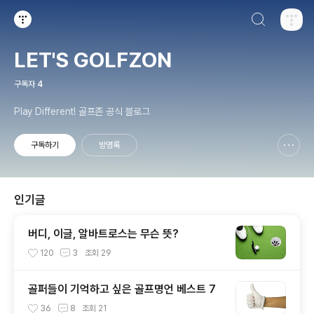
검색하기
티스토리
LET'S GOLFZON
구독자
4
Play Different! 골프존 공식 블로그
구독하기
방명록
신고하기 레이어
열기
인기글
버디, 이글, 알바트로스는 무슨 뜻?
120
3
조회
29
골퍼들이 기억하고 싶은 골프명언 베스트 7
36
8
조회
21