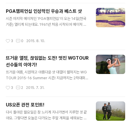
출전한 앨리슨 리는 코스가 많이 어려워 힘든 경기를 했다
고 했답니다. '한화금융클래식 2015'의 현장 소식을 가지
PGA챔피언십 인상적인 우승과 베스트 샷
고 왔습니다! 함께 만나볼게요 KLPGA투어 '한화금융클래
글 내용
식 2015' 신지은 선수 이번 대회는 KLPGA 투어 정상급
시즌 마지막 메이저인 'PGA챔피언십'이 오는 14일(한국
선수들 뿐 아니라 미국여자프로골프(LPGA) 투어, 일본여
기준) 열리게 되는데요. 1961년 처음 시작되어 메이저 대
자프로골프(JLPGA) 투어 등 해외 투어 스타 플레이어들
회 중 가장 늦은 57년에 스트로크 플레이로 변경된 대회입
이 대거 출사표를 던져 주목을 받았는데요. 2010년 LPG
니다. US오픈이 전통 있는 코스를 중심으로 대회를 연다
작성시간
3
0
2015. 8. 10.
A 투어에 입회한..
면, PGA챔피언십은 각 지방의 새로운 코스를 물색하여 매
년 열린다고 해요. 이번에는 PGA챔피언십의 역대 인상적
인 우승과 대회의 베스트 샷을 모아봤습니다~ 함께 만나볼
뜨거운 열정, 끊임없는 도전! 멋진 WGTOUR
게요. PGA챔피언십 우승 BEST 1. 1991년 존 댈리 장타
선수들의 이야기!
본능을 맘껏 발휘한 존 댈리. 전장을 늘린 빅골프 코스를 짧
글 내용
게 느낄 정도로 만들었는데요. 이전까지는 전혀 존재조차
뜨거운 여름, 시원하고 아름다운 샷 대결이 펼쳐지는 WG
알리지 못했던 존 댈리는 엄청난 비거리의 드라이버 샷으
TOUR 2015-16 Summer 시즌! 지금까지는 2차대회가
로 전혀 예상하지 못했던 우승을 거머쥐었답니다. 다소 뚱
끝이나고 3차대회 예선이 열리고 있는데요. 아름답고 멋진
작성시간
3
2
2015. 7. 31.
뚱해 보이는 체구와 긴 금..
여성골퍼들의 실력은 어디까지인지 궁금하신 골퍼분들은
따라오세요!! 올 시즌 WGTOUR에서 주목해야 할 선수들
에 대해 소개할게요~ WGTOUR 선수들 이야기 최예지
US오픈 관전 포인트!
프로 지난 시즌 WGTOUR를 가장 뜨겁게 달궜던 'WGT
글 내용
다시 돌아온 월요일은 참 느리게 지나가면서 지루한 것 같
OUR 여왕'이라고 불리는 최예지 프로. 2014-15 Summ
아요. 그렇다면 오늘은 다가오는 주말 계획을 세워보는 것
er 시즌, Winter 시즌에서 큰 활약을 하며 시즌 6승의 대
은 어떨까요? ^^ 바로 19일이 브리티시오픈, PGA 챔피언
기록을 달성하기도 했는데요. GTOUR와 WGTOUR를
십, 마스터즈대회와 더불어 세계적 권위를 인정받는 4대
통틀어 최다 우승 기록을 경신하며 진정한 여왕의 모습을