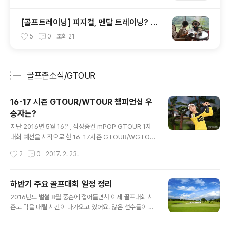
[골프트레이닝] 피지컬, 멘탈 트레이닝? 조
아연 선수의 골프 트레이닝
5
0
조회
21
골프존소식/GTOUR
분류 전체보기
주요 글 목록
16-17 시즌 GTOUR/WTOUR 챔피언십 우
승자는?
글 내용
지난 2016년 5월 16일, 삼성증권 mPOP GTOUR 1차
대회 예선을 시작으로 한 16-17시즌 GTOUR/WGTOU
R 대회가 이제 챔피언십만을 남겨두고 있습니다. 각각 4회
작성시간
2
0
2017. 2. 23.
에 걸친 스트로크, 매치 플레이 대회를 통해 GTOUR/WG
TOUR를 사랑하는 팬분들에게 많은 관심과 사랑을 받았
었지요. 이번 시즌은 전통적 강자인 선수들 외에 뉴페이스
하반기 주요 골프대회 일정 정리
선수들의 활약이 유독 돋보이기도 했습니다. 16-17 시즌
글 내용
2016년도 벌썰 8월 중순에 접어들면서 이제 골프대회 시
대회별 우승자들을 살펴보며 챔피언십의 승자는 누가 될지
즌도 막을 내릴 시간이 다가오고 있어요. 많은 선수들이 성
예측해볼까요? 지난 시즌 2승을 하며 시즌 대상까지 받았
장했고 즐거운 경기들이 많았는데요, 골팬 여러분은 골프
던 GTOUR 스타 하기원 선수는 이번 시즌에도 많은 주목
대회를 즐겁게 관람하셨나요? 메이저대회들은 모두 막을
을 받았지만 아쉽게도 우승 소식을 전하지 못했지요. 그렇