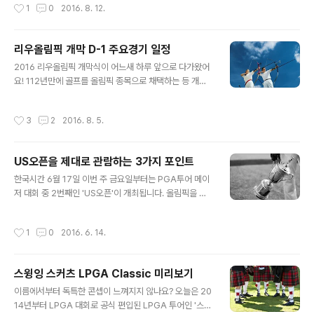
작성시간
1
0
2016. 8. 12.
내렸지만 하반기에도 긴장감 돋느 대회들이 많이 남아있어
다면 이번 시즌은 어떠한 선수들이 우승을 차지하였을까
요. KLPGA부터 LPGA까지 하반기 골팬들을 즐겁게 해
요? 하기원 선수의 자리를 ..
줄 골프대회 일정을 정리해보면서 2016년 골프시즌 멋진
리우올림픽 개막 D-1 주요경기 일정
안녕을 준비해보세요! 하반기 주요 골프대회 일정 정리 1.
글 내용
KLPGA: 한화금융 클래식 2016 KLPGA 정규투어 중 가
2016 리우올림픽 개막식이 어느새 하루 앞으로 다가왔어
장 큰 상금규모를 자랑하는 한화금융클래식이 9월의 첫날
요! 112년만에 골프를 올림픽 종목으로 채택하는 등 개막
시작됩니다. 한화금융클래식은 하반기 KLPGA 투어 중 가
전부터 다양한 이슈가 있던 리우올림픽인데요, 한국은 이
장 높은 기대를 받고 있는 대회인데요, 지난 해에 이어 올해
번 올림픽에서 총 204명이 24개 종목에 출전하게 됩니다.
작성시간
3
2
2016. 8. 5.
도 충남 태안에 위치한 골든..
한국은 이전 보다 적은 규모의 선수단을 리우로 보냈지만
종합 10위권 내에 진입하겠다는 목표를 세웠는데요, 적은
규모인 만큼 이전보다 많은 응원이 필요할 것 같아요. 주요
US오픈을 제대로 관람하는 3가지 포인트
경기 일정을 살펴보며 한국 선수단을 향한 많은 응원을 보
글 내용
내주세요 :) 리우올림픽 개막 D-1 주요경기 일정 1. 종합 1
한국시간 6월 17일 이번 주 금요일부터는 PGA투어 메이
0위를 달성해줄 효자 종목 양궁, 배드민턴 올림픽하면 전
저 대회 중 2번째인 'US오픈'이 개최됩니다. 올림픽을 앞
통적인 효자종목 '양궁'을 빼놓을 수 없죠. 하지만 지금은
두고 어떤 선수가 최고의 실력을 보여줄지, '마스터스'에서
한국인 코치를 통해 훈련받은 다른 국가 선수들까지 합세
참사(?)를 겪은 조던 스피스가 이번에는 디펜딩 챔피언스
작성시간
1
0
2016. 6. 14.
하여 메달 경쟁이 아주 ..
로서 우승의 자리를 지켜낼 수 있을지도 큰 관심이 몰리고
있는데요. 1895년 처음 개최된 US오픈은 올 해 116회를
맞이하는 전통이 깊은 대회이기도 합니다. 1차 세계대전과
스윙잉 스커츠 LPGA Classic 미리보기
2차 세계대전이 발발한 당시 6회 정도 개최하지 않았던 것
글 내용
외에는 지속적으로 최고의 선수들을 배출해냈죠. 특히, 잭
이름에서부터 독특한 콘셉이 느껴지지 않나요? 오늘은 20
니클라우스는 US오픈에서 4차례나 우승한 경험이 있는
14년부터 LPGA 대회로 공식 편입된 LPGA 투어인 '스윙