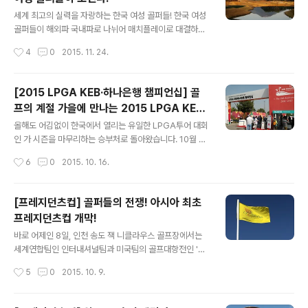
글 내용
비, 신지애 등 여러 선수들이 데뷔 첫 해 신인왕과 상금왕을
세계 최고의 실력을 자랑하는 한국 여성 골퍼들! 한국 여성
휘씁며 신인들에 대한 우리의 기대를 높여주었다. 앞으로
골퍼들이 해외파 국내파로 나뉘어 매치플레이로 대결하는
탄생할 기대되는 KLPGA 투어 루키들을 알아보자! 골프
대회가 있다고 합니다. 바로 'ING 생명 챔피언스트로피'인
작성시간
4
0
2015. 11. 24.
유망주, 하민송 ..
데요. 이 대회는 11월 27일부터 29일까지 부산 기장군 베
이사이드GC에서 펼쳐질 예정입니다. 국내파와 해외파의
자존심을 건 여자골프 대항전! 대회를 미리볼게요~! ING
[2015 LPGA KEB·하나은행 챔피언십] 골
생명 챔피언스트로피 'ING생명 챔피언스트로피' 대회란?
프의 계절 가을에 만나는 2015 LPGA KEB·
이 대회는 세계 최고 실력을 자랑하는 한국 여자 골프 스타
글 내용
하나은행 챔피언십
들간의 빅매치로 이루어집니다. 해외파와 국내파로 나뉘어
올해도 어김없이 한국에서 열리는 유일한 LPGA투어 대회
개최되며 '팀 대항' 대결을 컨셉으로 진행되며 에 이은 한국
인 가 시즌을 마무리하는 승부처로 돌아왔습니다. 10월 5
형 블럭버스터 매치플레이로 색다른 재미와 감동을 전할
일(목)부터 18일(일)까지 인천 영종도 스카이72 골프&리
작성시간
6
0
2015. 10. 16.
예정입니다. 각 팀은 12명씩으로 솔하임컵 방식을 준용한
조트 오션코스에서 벌어지는데요. 2015 프레지던츠컵이
매치플레이 대진 방식으로 우승..
끝난지 얼마 되지 않은 골퍼들의 가슴을 다시 한 번 불태울
~! 의 현장을 미리 만나보고 더욱 재미있게 관전해볼게요!
[프레지던츠컵] 골퍼들의 전쟁! 아시아 최초
관전 포인트 지키거나 빼앗거나! 박인비, 리디아 고의 우승
프레지던츠컵 개막!
경쟁 이번 대회의 최고 흥행 요소는 올 한 해 최고의 활약을
글 내용
펼친 박인비와 리디아 고의 우승 경쟁인데요. 커리어 그랜
바로 어제인 8일, 인천 송도 잭 니클라우스 골프장에서는
드슬램의 박인비와 생애 첫 메이저 타이틀을 거머쥔 리디
세계연합팀인 인터내셔널팀과 미국팀의 골프대항전인 '20
아 고는 각각 시즌 4승을 하면서 치열한 경쟁 구도를 형성
15 프레지던츠컵'이 열렸습니다. 티샷 전 1번홀에서 PGA
작성시간
5
0
2015. 10. 9.
했습니다. 두 선수에게 이번 대회는 그래서인지 더욱 특별
투어 팀 핀첨 커미셔너와 조지 W 부시 미국 전 대통령, 류
한데요. 시즌 톱으로 가는 ..
진 대회조직위원장, 양팀 단장 등이 참석한 가운데 미8군
군악대가 애국가를 연주하며 개막을 알렸습니다.재미있는