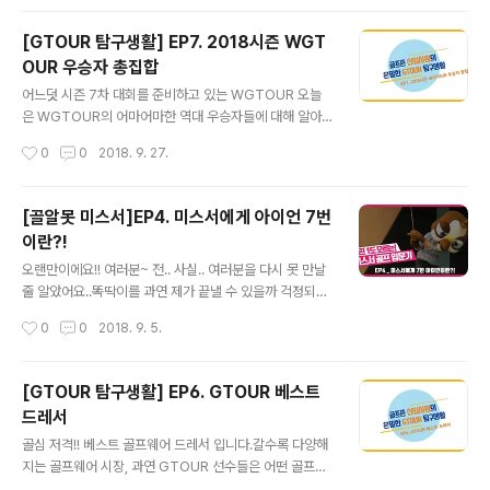
[GTOUR 탐구생활] EP7. 2018시즌 WGT
OUR 우승자 총집합
글 내용
어느덧 시즌 7차 대회를 준비하고 있는 WGTOUR 오늘
은 WGTOUR의 어마어마한 역대 우승자들에 대해 알아
보도록 하겠습니다!! 지금까지 2018 시즌 WGTOUR 우
작성시간
0
0
2018. 9. 27.
승자들을 살펴봤습니다~ 선수들의 디테일한 성적이 궁금
하다면 하단의 링크를 참조해주시면 감사하겠습니다!htt
p://www.golfzon.com/tournament/winnersclub/y
[골알못 미스서]EP4. 미스서에게 아이언 7번
ear/6 과연 다음 2018 롯데렌터카 WGTOUR 7차 대회
이란?!
우승자는 누가 될지 정말 궁금하네요(궁금) 앞으로도 치열
글 내용
한 경쟁을 이긴 멋진 우승자들을 만나길 바랍니다♡ 그럼
오랜만이에요!! 여러분~ 전.. 사실.. 여러분을 다시 못 만날
다음 편에서 또 만나요!
줄 알았어요..똑딱이를 과연 제가 끝낼 수 있을까 걱정되
서.. (왜.. 여러분 끄덕이고 계시죠 ㅠㅠ) 그래도 무사히 똑
작성시간
0
0
2018. 9. 5.
딱이를 마치고이렇게 아이언을 들고 돌아 왔습니다 (짝짝
짝)
[GTOUR 탐구생활] EP6. GTOUR 베스트
드레서
글 내용
골심 저격!! 베스트 골프웨어 드레서 입니다.갈수록 다양해
지는 골프웨어 시장, 과연 GTOUR 선수들은 어떤 골프웨
어를 Pick 했을까요?지금부터 저와 함께 보시죠~