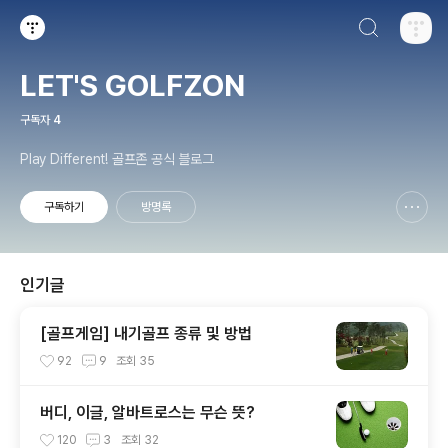
검색하기
티스토리
LET'S GOLFZON
구독자
4
Play Different! 골프존 공식 블로그
구독하기
방명록
신고하기 레이어
열기
인기글
[골프게임] 내기골프 종류 및 방법
92
9
조회
35
버디, 이글, 알바트로스는 무슨 뜻?
120
3
조회
32