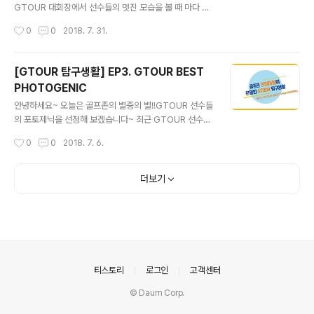
며 스크린 황제의 필드 정복으로 화제를 모았던다이내믹
GTOUR 대회장에서 선수들의 멋진 모습을 볼 때 마다 열
부산오픈 출전권이 주어지는 대회이기도 하죠~ 그럼 색다
심히 골프를 쳐야겠다!!는 생각을 하지만마음처럼 몸이 따
작성시간
0
0
2018. 7. 31.
른 GTOUR 함께 보시죠!
라주지 않죠ㅠ0ㅠ 그래서 준비한 이번화는 GTOUR 선수
들의 레슨 모습을 보여드리려고 합니다! 1타 줄여줄 김가연
선수의 레슨 꿀팁! 지금 함께보시죠ㅎ0ㅎ 골프존 중계센터
[GTOUR 탐구생활] EP3. GTOUR BEST
➡️ http://www.golfzon.com/mediacenter/center
PHOTOGENIC
home 다음화에는 더 다양한 GTOUR 이야기로 돌아오
글 내용
겠습니다! 그럼 다음화에서 만나용~
안녕하세요~ 오늘은 골프존의 별중의 별!!GTOUR 선수들
의 포토제닉을 선정해 보겠습니다~ 최근 GTOUR 선수들
이 프로필 촬영을 진행했는데요, 골프존 공식 홈페이지에
작성시간
0
0
2018. 7. 6.
업로드하기에 너~무 아까운멋지고, 유쾌한 B컷들이 있어
대방출 합니다!! 기대되시죵??!! 신입사원 마음대로 선정한
개성넘치는 수상자들지금부터 만나보시겠습니다~ ★ BE
더보기
ST 모델상 _ 이은지 프로 ★위 프로는 골프 선수임에도 조
이마루 대회장을 런웨이로 만들어주었으므로이에 베스트
모델상을 주어 칭찬합니다~ (짝짝짝) ★ BEST 프로틴상
_ 김낙인 프로 ★위 프로는 탄탄한 팔근육을 활용해 운동
선수 다운 깊은 인상을 남겼음으로이에 베스트 프로틴상을
주어 칭찬합니다~ (짝짝짝) ★ BEST 귀요미상 _ 전유림
의안내
티스토리
로그인
고객센터
프로 ★위 프로는 귀엽고 사랑스러운..
© Daum Corp.