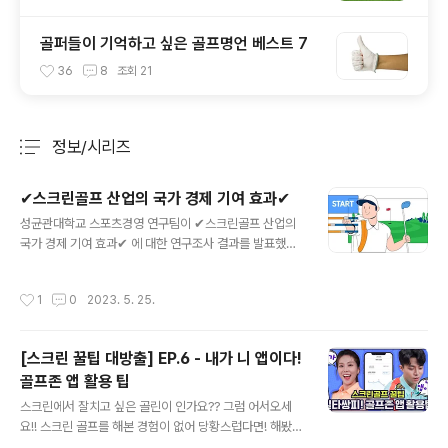
골퍼들이 기억하고 싶은 골프명언 베스트 7
36
8
조회
21
정보/시리즈
분류 전체보기
주요 글 목록
✔스크린골프 산업의 국가 경제 기여 효과✔
글 내용
성균관대학교 스포츠경영 연구팀이 ✔스크린골프 산업의
국가 경제 기여 효과✔ 에 대한 연구조사 결과를 발표했습
니다. 스크린골프 산업은 2018년 매출액 기준, 2011년 대
비 무려 32.3%나 가파르게 성장한 것으로 나타났습니다.
작성시간
1
0
2023. 5. 25.
스크린골프 산업은 생산 유발 효과와 부가가치 유발 효과
를 합해 약 16조 2천억 원의 경제적 파급 효과를 발생시켰
고 약 8만 4천 명의 일자리를 새롭게 만들어낸 것으로 조
[스크린 꿀팁 대방출] EP.6 - 내가 니 앱이다!
사됐습니다. 앞으로도 스크린골프 산업은 지속적인 성장세
골프존 앱 활용 팁
와 함께 전체 골프 산업의 성장을 견인해 나갈 것으로 예측
글 내용
됩니다. 특히, 성균관대학교 스포츠 경영 연구팀은 아날로
스크린에서 잘치고 싶은 골린이 인가요?? 그럼 어서오세
그 세상인 필드골프를 IT 및 VR 기술을 활용한 디지털 세
요!! 스크린 골프를 해본 경험이 없어 당황스럽다면! 해봤지
상인 스크린골프 구현한 골프존의 디지털 트랜스포메이션
만 잘 모르겠다면! 그런 골린이 여러분을 위해 스크린 골프