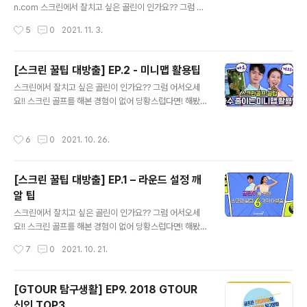
가 있답니다 먼저 보통격자는 우리가 흔히 볼 수 있는 네모
n.com 스크린에서 잘치고 싶은 골린이 인가요?? 그럼 어
모양으로 이루어져 있어요 격자 1칸은 1M이며, 하얀 점들
서오세요!! 스크린 골프를 해본 경험이 없어 당황스럽다면!
작성시간
5
0
2021. 11. 3.
이 흘러가는 모습을 보며 높낮이, 경사를 파악할 수 있어요
해봤지만 잘 모르겠다면! 그런 골린이 여러분을 위해 스크
투비전 격자의 경우 투비전 에..
린 골프를 위한 꿀팁 6가지를 준비했답니다~ 저번 편에서
알려드렸던 OB라인(빨간색)과 해저드라인(파란색) 기억
[스크린 꿀팁 대방출] EP.2 - 미니맵 활용팁
나시나요?? 이리저리 잘 피해가고 싶은 우리들 골린이 마
글 내용
스크린에서 잘치고 싶은 골린이 인가요?? 그럼 어서오세
음이지만...! 피하지 못했다면 타수는 어떻게 계산하는지!
요!! 스크린 골프를 해본 경험이 없어 당황스럽다면! 해봤지
나 같은 골린이에게 벌타를 지울 수 있는 찬스는 없는지! 이
만 잘 모르겠다면! 그런 골린이 여러분을 위해 스크린 골프
번 세번째 팁에서 알려드릴게요~ OB나 해저드가 날 경우
를 위한 꿀팁 6가지를 준비했답니다~ 저번 루키모드 팁은
벌타가 하나 추가돼요! 벌타를 받으면 너무 가슴이 아프겠
작성시간
6
0
2021. 10. 26.
도움이 되셨나요? 저번에 이어 오늘은 두번째 팁인 미니맵
죠?? 잠깐~ 다시 나온 OB와 해저드에 머리가 어지러우실
활용이에요! 저번의 라운드 설정으로 적응을 마쳤다면 이
여러분을 위해..
제는 좋은 기록이 욕심나겠죠? 미니맵은 타수를 줄이는 네
[스크린 꿀팁 대방출] EP.1 – 라운드 설정 깨
비게이션이기에 잘만 보면 좋은 기록에 한걸음 더 다가갈
알 팁
수 있어요! 색깔에 주목해주세요! OB라인과 헤저드라인을
글 내용
유의해야겠죠? OB라인은 빨간색으로! 헤저드라인은 파란
스크린에서 잘치고 싶은 골린이 인가요?? 그럼 어서오세
색으로! 미니맵은 친절하게 알려줘요 미니맵으로 빨강 파
요!! 스크린 골프를 해본 경험이 없어 당황스럽다면! 해봤지
랑 라인을 확인하고 그곳을 피해서 치고 싶다면? R, L 키를
만 잘 모르겠다면! 그런 골린이 여러분을 위해 스크린 골프
작성시간
7
0
2021. 10. 21.
이용해 방향을 조절한다면 그것은 타수..
를 위한 꿀팁 6가지를 준비했답니다~ 오늘은 첫번째인 라
운드 설정이에요!! 시작한지 얼마되지 않은 골린이라면 당
연히 나에게 맞는 난이도를 설정해야겠죠? 난이도를 루키
[GTOUR 탐구생활] EP9. 2018 GTOUR
모드로 설정해보세요 친구와의 실력차이 걱정, 부족한 비
신인 TOP3