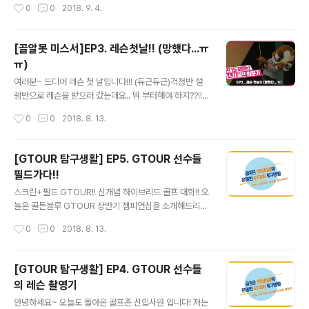
작성시간
0
0
2018. 9. 4.
[골알못 미스서]EP3. 레슨첫날!! (망했다...ㅠ
ㅠ)
글 내용
여러분~ 드디어 레슨 첫 날입니다!!! (듀근듀근)걱정반 설
렘반으로 레슨을 받으러 갔는데요.. 뭐 부터해야 하지??!!
뻘쭘뻘쭘 하고 서 있으니..프로님이 오셨습니다..ㅎㅎ그럼..
작성시간
0
0
2018. 8. 13.
여러분도 저와 함께 레슨받으러 가시죵!!가즈아~~~~ (열
정폭발!!)
[GTOUR 탐구생활] EP5. GTOUR 선수들
필드가다!!
글 내용
스크린+필드 GTOUR!! 신개념 하이브리드 골프 대회!! 오
늘은 골든블루 GTOUR 상반기 챔피언십을 소개해드리겠
습니다~이번 대회는 GTOUR 사상 처음으로 실제 필드에
작성시간
0
0
2018. 8. 13.
서 치러진 대회입니다. 스크린과 필드를 접목해 최종 우승
자를 결정하는 이색적인 콘셉트로 1라운드는 대전 조이 마
루에서 스크린 대회로2라운드는 골프존 카운티 안성 Q에
[GTOUR 탐구생활] EP4. GTOUR 선수들
서 필드 대회로 진행되었습니다! 특히 2라운드 필드 대회
의 레슨 촬영기
는 한국 남자 프로 골프(KPGA)에서 직접 경기를 주관,필
글 내용
드규정과 동일하게 진행하고 지난해김홍택프로가 우승하
안녕하세요~ 오늘도 돌아온 골프존 신입사원 입니다! 저는