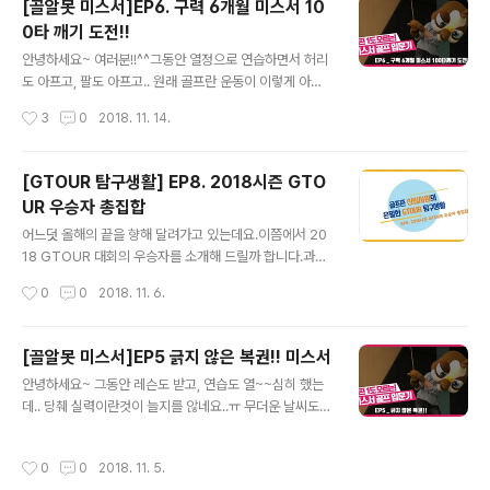
[골알못 미스서]EP6. 구력 6개월 미스서 10
0타 깨기 도전!!
글 내용
안녕하세요~ 여러분!!^^그동안 열정으로 연습하면서 허리
도 아프고, 팔도 아프고.. 원래 골프란 운동이 이렇게 아픈
것인가 의문이 드는 이시점!! 중간점검을 받기로 결심했습
작성시간
3
0
2018. 11. 14.
니다.이름하여 “왕초보 미스서 100타깨기 도전!!”
[GTOUR 탐구생활] EP8. 2018시즌 GTO
UR 우승자 총집합
글 내용
어느덧 올해의 끝을 향해 달려가고 있는데요.이쯤에서 20
18 GTOUR 대회의 우승자를 소개해 드릴까 합니다.과연
이들 중 2018시즌 대상의 주인공은 누구일까요??!!
작성시간
0
0
2018. 11. 6.
[골알못 미스서]EP5 긁지 않은 복권!! 미스서
글 내용
안녕하세요~ 그동안 레슨도 받고, 연습도 열~~심히 했는
데.. 당췌 실력이란것이 늘지를 않네요..ㅠ 무더운 날씨도
한풀 꺽이고, 선선한 바람이 불어보니여기저기에서 필드가
야 겠다는 이야기를 많이 듣는데요, 그래서!!미스서도 필드
작성시간
0
0
2018. 11. 5.
대비 드라이버 레슨을 받았습니다^^