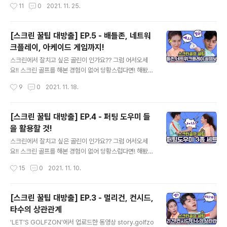
작성시간
11
0
2021. 11. 25.
은 이시대의 많은 기업들과 산업의 성..
를 위한 꿀팁 6가지를 준비했답니다~ 총 5편의 스크린 팁
을 보며 스크린골프를 제대로 즐길 수 있는 골프인이 되셨
나요? 하지만 아직도 스크린골프를 완벽하게 제대로 즐기
[스크린 꿀팁 대방출] EP.5 - 배틀존, 네트워
기엔 못들은 꿀팁 들이 남았답니다 로그인하면 쌓이는 데
크플레이, 아케이드 게임까지!
이터로 더 재밌게 스크린을 즐겨요! 로그인 후 라운드하면
글 내용
기록관리, 나스모(나의 스윙 모션) 분석, 샷 분석 등 여러 유
스크린에서 잘치고 싶은 골린이 인가요?? 그럼 어서오세
용한 기능을 통해 실력 향상에 도움을 받을 수 있어요 내가
요!! 스크린 골프를 해본 경험이 없어 당황스럽다면! 해봤지
어떤 코스를 쳤는지 나의 라운드 스코어 추이가 어떻게 되
만 잘 모르겠다면! 그런 골린이 여러분을 위해 스크린 골프
작성시간
9
0
2021. 11. 18.
는지 모두 한눈에 볼 수 있어요! 스코어 카드 확인을 하면
를 위한 꿀팁 6가지를 준비했답니다~ 지금까지 라운드 설
나의 비슷한 실력의 사람들은 ..
정부터 마무리인 퍼팅까지 플레이 내에서 배울 수 있는 팁
들을 배웠어요. 그렇다면 이번에는 스크린 골프를 다양하
[스크린 꿀팁 대방출] EP.4 - 퍼팅 도우미 들
게 즐길 수 있는 모드들을 알아봐요! 여러 개의 모드가 있습
을 활용할 것!
니다. 그 중 오늘 소개해드릴 모드는 스트로크, 네트워크 플
글 내용
레이, 배틀존, 아케이드 게임이에요! 제일 먼저 스트로크 게
스크린에서 잘치고 싶은 골린이 인가요?? 그럼 어서오세
임이죠! 가장 기본이 되는 모드에요 골프에는 크게 두가지
요!! 스크린 골프를 해본 경험이 없어 당황스럽다면! 해봤지
의 플레이 방식이 있습니다 방식 내용 매치플레이 1홀 마다
만 잘 모르겠다면! 그런 골린이 여러분을 위해 스크린 골프
작성시간
15
0
2021. 11. 10.
승패를 가리는 방식 승리한 홀이 많은 쪽이 승자가 됨 코스
를 위한 꿀팁 6가지를 준비했답니다~ 드디어 홀컵을 향해
가 현재의 18홀로 통일되기 ..
가고 있어요!! 쉽지 만은 않은 홀컵을 향한 길, 하지만 스크
린에서는 여러분을 혼자 두지 않아요 퍼팅을 도와주는 세
[스크린 꿀팁 대방출] EP.3 - 멀리건, 컨시드,
가지 도우미들이 있답니다! 그린격자, 코스매니저, LED 퍼
타수의 상관관계
팅 가이드 세가지에 대해 오늘은 알아봐요~ 첫번째는 그린
글 내용
격자에요 격자는 보통격자와 투비전격자로 총 2가지 종류
'LET'S GOLFZON'에서 업로드한 동영상 story.golfzo