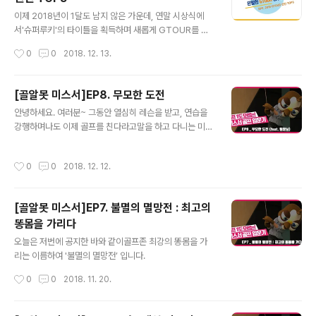
거리 걱정 모두 루키모드 설정이 해결해줘요! 시스템이 자
글 내용
동으로 비거리 보너스를 주니까 실력차가 나는 친구와도
이제 2018년이 1달도 남지 않은 가운데, 연말 시상식에
치열한 승부가 가능해요!! 초중급자를 위한 퍼팅이 쉬운 아
서'슈퍼루키'의 타이틀을 획득하며 새롭게 GTOUR를 이
마추어 모드 내가 가진 실력을 그대로 보여줄 수 있는 프로
끌어나갈 2018시즌 신인상 후보들을소개해 드리도록 하
작성시간
0
0
2018. 12. 13.
모드 진정한 고수를 위한 최고 퍼팅 난이도의 G투어 모드
겠습니다!! #1. 심현우 선수'2018 파크랜드 GTOUR 정규
난이도에 맞게 모드를 설정해 실력차이 문제..
투어 8차 대회' 브리지스톤 루키상 수상자인 심현수 선수!!
GTOUR 신인임에도 불구하고 무려 2위를 차지하며 루키
[골알못 미스서]EP8. 무모한 도전
상을 수상했습니다~(짝짝짝)무려 15언더파의 놀라운 기록
글 내용
안녕하세요. 여러분~ 그동안 열심히 레슨을 받고, 연습을
을 보여주며 기대 받는 신인으로 급 부상!!2018시즌 하나
강행하며나도 이제 골프를 친다라고말을 하고 다니는 미스
남은 대회인 하반기 챔피언십에서도 좋은 성적으로 보여주
서입니다!! ^^;; 뭐.. 치기는 하잖아요.. 잘 치는 것이 아니라
길 바랍니다. #2. 이상혁 선수2018시즌 시작과 함께 꾸준
문제이지만~
한 경기력을 보여주고 있는 이상혁 선수!!꼼꼼하고 정교한
작성시간
0
0
2018. 12. 12.
어프로치 샷을 구사하는 대표 선수 중 한면이죠~무려 신인
왕 포인트 2위를 차지하..
[골알못 미스서]EP7. 불멸의 멸망전 : 최고의
똥몸을 가리다
글 내용
오늘은 저번에 공지한 바와 같이골프존 최강의 똥몸을 가
리는 이름하여 '불멸의 멸망전’ 입니다.
작성시간
0
0
2018. 11. 20.