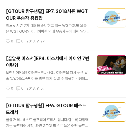
[GTOUR 탐구생활] EP7. 2018시즌 WGT
OUR 우승자 총집합
글 내용
어느덧 시즌 7차 대회를 준비하고 있는 WGTOUR 오늘
은 WGTOUR의 어마어마한 역대 우승자들에 대해 알아
보도록 하겠습니다!! 지금까지 2018 시즌 WGTOUR 우
작성시간
0
0
2018. 9. 27.
승자들을 살펴봤습니다~ 선수들의 디테일한 성적이 궁금
하다면 하단의 링크를 참조해주시면 감사하겠습니다!htt
p://www.golfzon.com/tournament/winnersclub/y
[골알못 미스서]EP4. 미스서에게 아이언 7번
ear/6 과연 다음 2018 롯데렌터카 WGTOUR 7차 대회
이란?!
우승자는 누가 될지 정말 궁금하네요(궁금) 앞으로도 치열
글 내용
한 경쟁을 이긴 멋진 우승자들을 만나길 바랍니다♡ 그럼
오랜만이에요!! 여러분~ 전.. 사실.. 여러분을 다시 못 만날
다음 편에서 또 만나요!
줄 알았어요..똑딱이를 과연 제가 끝낼 수 있을까 걱정되
서.. (왜.. 여러분 끄덕이고 계시죠 ㅠㅠ) 그래도 무사히 똑
작성시간
0
0
2018. 9. 5.
딱이를 마치고이렇게 아이언을 들고 돌아 왔습니다 (짝짝
짝)
[GTOUR 탐구생활] EP6. GTOUR 베스트
드레서
글 내용
골심 저격!! 베스트 골프웨어 드레서 입니다.갈수록 다양해
지는 골프웨어 시장, 과연 GTOUR 선수들은 어떤 골프웨
어를 Pick 했을까요?지금부터 저와 함께 보시죠~