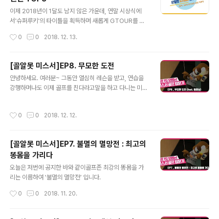
거리 걱정 모두 루키모드 설정이 해결해줘요! 시스템이 자
글 내용
동으로 비거리 보너스를 주니까 실력차가 나는 친구와도
이제 2018년이 1달도 남지 않은 가운데, 연말 시상식에
치열한 승부가 가능해요!! 초중급자를 위한 퍼팅이 쉬운 아
서'슈퍼루키'의 타이틀을 획득하며 새롭게 GTOUR를 이
마추어 모드 내가 가진 실력을 그대로 보여줄 수 있는 프로
끌어나갈 2018시즌 신인상 후보들을소개해 드리도록 하
작성시간
0
0
2018. 12. 13.
모드 진정한 고수를 위한 최고 퍼팅 난이도의 G투어 모드
겠습니다!! #1. 심현우 선수'2018 파크랜드 GTOUR 정규
난이도에 맞게 모드를 설정해 실력차이 문제..
투어 8차 대회' 브리지스톤 루키상 수상자인 심현수 선수!!
GTOUR 신인임에도 불구하고 무려 2위를 차지하며 루키
[골알못 미스서]EP8. 무모한 도전
상을 수상했습니다~(짝짝짝)무려 15언더파의 놀라운 기록
글 내용
안녕하세요. 여러분~ 그동안 열심히 레슨을 받고, 연습을
을 보여주며 기대 받는 신인으로 급 부상!!2018시즌 하나
강행하며나도 이제 골프를 친다라고말을 하고 다니는 미스
남은 대회인 하반기 챔피언십에서도 좋은 성적으로 보여주
서입니다!! ^^;; 뭐.. 치기는 하잖아요.. 잘 치는 것이 아니라
길 바랍니다. #2. 이상혁 선수2018시즌 시작과 함께 꾸준
문제이지만~
한 경기력을 보여주고 있는 이상혁 선수!!꼼꼼하고 정교한
작성시간
0
0
2018. 12. 12.
어프로치 샷을 구사하는 대표 선수 중 한면이죠~무려 신인
왕 포인트 2위를 차지하..
[골알못 미스서]EP7. 불멸의 멸망전 : 최고의
똥몸을 가리다
글 내용
오늘은 저번에 공지한 바와 같이골프존 최강의 똥몸을 가
리는 이름하여 '불멸의 멸망전’ 입니다.
작성시간
0
0
2018. 11. 20.