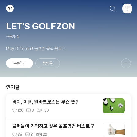
검색하기
티스토리
LET'S GOLFZON
구독자
4
Play Different! 골프존 공식 블로그
구독하기
방명록
신고하기 레이어
열기
인기글
버디, 이글, 알바트로스는 무슨 뜻?
120
3
조회
30
골퍼들이 기억하고 싶은 골프명언 베스트 7
36
8
조회
22