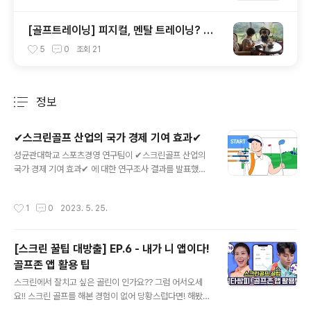
[골프트레이닝] 피지컬, 멘탈 트레이닝? 조
아연 선수의 골프 트레이닝
5
0
조회
21
정보
분류 전체보기
주요 글 목록
✔스크린골프 산업의 국가 경제 기여 효과✔
글 내용
성균관대학교 스포츠경영 연구팀이 ✔스크린골프 산업의
국가 경제 기여 효과✔ 에 대한 연구조사 결과를 발표했습
니다. 스크린골프 산업은 2018년 매출액 기준, 2011년 대
비 무려 32.3%나 가파르게 성장한 것으로 나타났습니다.
작성시간
1
0
2023. 5. 25.
스크린골프 산업은 생산 유발 효과와 부가가치 유발 효과
를 합해 약 16조 2천억 원의 경제적 파급 효과를 발생시켰
고 약 8만 4천 명의 일자리를 새롭게 만들어낸 것으로 조
[스크린 꿀팁 대방출] EP.6 - 내가 니 앱이다!
사됐습니다. 앞으로도 스크린골프 산업은 지속적인 성장세
골프존 앱 활용 팁
와 함께 전체 골프 산업의 성장을 견인해 나갈 것으로 예측
글 내용
됩니다. 특히, 성균관대학교 스포츠 경영 연구팀은 아날로
스크린에서 잘치고 싶은 골린이 인가요?? 그럼 어서오세
그 세상인 필드골프를 IT 및 VR 기술을 활용한 디지털 세
요!! 스크린 골프를 해본 경험이 없어 당황스럽다면! 해봤지
상인 스크린골프 구현한 골프존의 디지털 트랜스포메이션
만 잘 모르겠다면! 그런 골린이 여러분을 위해 스크린 골프