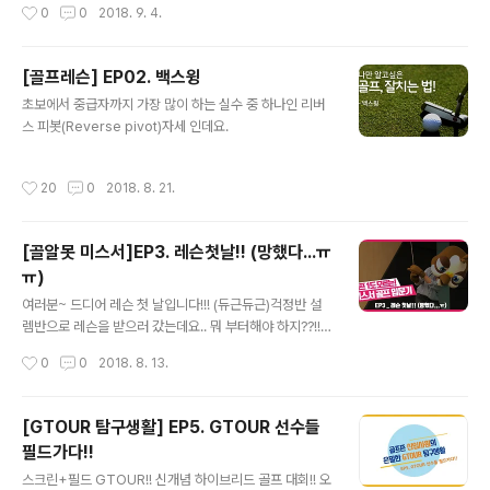
작성시간
0
0
2018. 9. 4.
[골프레슨] EP02. 백스윙
글 내용
초보에서 중급자까지 가장 많이 하는 실수 중 하나인 리버
스 피봇(Reverse pivot)자세 인데요.
작성시간
20
0
2018. 8. 21.
[골알못 미스서]EP3. 레슨첫날!! (망했다...ㅠ
ㅠ)
글 내용
여러분~ 드디어 레슨 첫 날입니다!!! (듀근듀근)걱정반 설
렘반으로 레슨을 받으러 갔는데요.. 뭐 부터해야 하지??!!
뻘쭘뻘쭘 하고 서 있으니..프로님이 오셨습니다..ㅎㅎ그럼..
작성시간
0
0
2018. 8. 13.
여러분도 저와 함께 레슨받으러 가시죵!!가즈아~~~~ (열
정폭발!!)
[GTOUR 탐구생활] EP5. GTOUR 선수들
필드가다!!
글 내용
스크린+필드 GTOUR!! 신개념 하이브리드 골프 대회!! 오