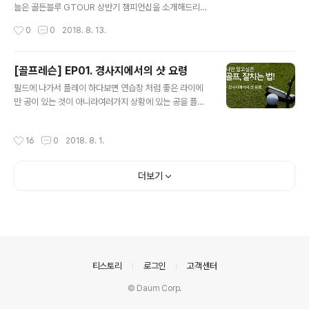
늘은 골든블루 GTOUR 상반기 챔피언십을 소개해드리겠
습니다~이번 대회는 GTOUR 사상 처음으로 실제 필드에
작성시간
0
0
2018. 8. 13.
서 치러진 대회입니다. 스크린과 필드를 접목해 최종 우승
자를 결정하는 이색적인 콘셉트로 1라운드는 대전 조이 마
루에서 스크린 대회로2라운드는 골프존 카운티 안성 Q에
[골프레슨] EP01. 경사지에서의 샷 요령
서 필드 대회로 진행되었습니다! 특히 2라운드 필드 대회
글 내용
필드에 나가서 플레이 하다보면 연습장 처럼 좋은 라이에
는 한국 남자 프로 골프(KPGA)에서 직접 경기를 주관,필
만 공이 있는 것이 아니라여러가지 상황에 있는 공을 플레
드규정과 동일하게 진행하고 지난해김홍택프로가 우승하
이 하게 되는데요. 평지가 아닌 경사지에서는 어떤 스윙을
며 스크린 황제의 필드 정복으로 화제를 모았던다이내믹
해야 하는지 설명 드리겠습니다~
부산오픈 출전권이 주어지는 대회이기도 하죠~ 그럼 색다
작성시간
16
0
2018. 8. 1.
른 GTOUR 함께 보시죠!
더보기
의안내
티스토리
로그인
고객센터
© Daum Corp.