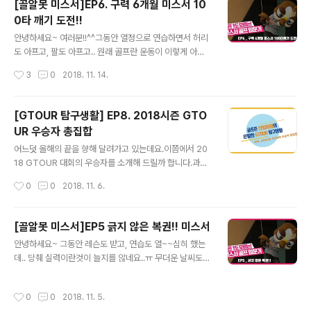
[골알못 미스서]EP6. 구력 6개월 미스서 10
0타 깨기 도전!!
글 내용
안녕하세요~ 여러분!!^^그동안 열정으로 연습하면서 허리
도 아프고, 팔도 아프고.. 원래 골프란 운동이 이렇게 아픈
것인가 의문이 드는 이시점!! 중간점검을 받기로 결심했습
작성시간
3
0
2018. 11. 14.
니다.이름하여 “왕초보 미스서 100타깨기 도전!!”
[GTOUR 탐구생활] EP8. 2018시즌 GTO
UR 우승자 총집합
글 내용
어느덧 올해의 끝을 향해 달려가고 있는데요.이쯤에서 20
18 GTOUR 대회의 우승자를 소개해 드릴까 합니다.과연
이들 중 2018시즌 대상의 주인공은 누구일까요??!!
작성시간
0
0
2018. 11. 6.
[골알못 미스서]EP5 긁지 않은 복권!! 미스서
글 내용
안녕하세요~ 그동안 레슨도 받고, 연습도 열~~심히 했는
데.. 당췌 실력이란것이 늘지를 않네요..ㅠ 무더운 날씨도
한풀 꺽이고, 선선한 바람이 불어보니여기저기에서 필드가
야 겠다는 이야기를 많이 듣는데요, 그래서!!미스서도 필드
작성시간
0
0
2018. 11. 5.
대비 드라이버 레슨을 받았습니다^^