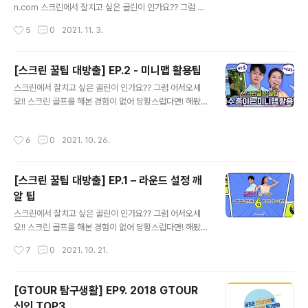
가 있답니다 먼저 보통격자는 우리가 흔히 볼 수 있는 네모
n.com 스크린에서 잘치고 싶은 골린이 인가요?? 그럼 어
모양으로 이루어져 있어요 격자 1칸은 1M이며, 하얀 점들
서오세요!! 스크린 골프를 해본 경험이 없어 당황스럽다면!
작성시간
5
0
2021. 11. 3.
이 흘러가는 모습을 보며 높낮이, 경사를 파악할 수 있어요
해봤지만 잘 모르겠다면! 그런 골린이 여러분을 위해 스크
투비전 격자의 경우 투비전 에..
린 골프를 위한 꿀팁 6가지를 준비했답니다~ 저번 편에서
알려드렸던 OB라인(빨간색)과 해저드라인(파란색) 기억
[스크린 꿀팁 대방출] EP.2 - 미니맵 활용팁
나시나요?? 이리저리 잘 피해가고 싶은 우리들 골린이 마
글 내용
스크린에서 잘치고 싶은 골린이 인가요?? 그럼 어서오세
음이지만...! 피하지 못했다면 타수는 어떻게 계산하는지!
요!! 스크린 골프를 해본 경험이 없어 당황스럽다면! 해봤지
나 같은 골린이에게 벌타를 지울 수 있는 찬스는 없는지! 이
만 잘 모르겠다면! 그런 골린이 여러분을 위해 스크린 골프
번 세번째 팁에서 알려드릴게요~ OB나 해저드가 날 경우
를 위한 꿀팁 6가지를 준비했답니다~ 저번 루키모드 팁은
벌타가 하나 추가돼요! 벌타를 받으면 너무 가슴이 아프겠
작성시간
6
0
2021. 10. 26.
도움이 되셨나요? 저번에 이어 오늘은 두번째 팁인 미니맵
죠?? 잠깐~ 다시 나온 OB와 해저드에 머리가 어지러우실
활용이에요! 저번의 라운드 설정으로 적응을 마쳤다면 이
여러분을 위해..
제는 좋은 기록이 욕심나겠죠? 미니맵은 타수를 줄이는 네
[스크린 꿀팁 대방출] EP.1 – 라운드 설정 깨
비게이션이기에 잘만 보면 좋은 기록에 한걸음 더 다가갈
알 팁
수 있어요! 색깔에 주목해주세요! OB라인과 헤저드라인을
글 내용
유의해야겠죠? OB라인은 빨간색으로! 헤저드라인은 파란
스크린에서 잘치고 싶은 골린이 인가요?? 그럼 어서오세
색으로! 미니맵은 친절하게 알려줘요 미니맵으로 빨강 파
요!! 스크린 골프를 해본 경험이 없어 당황스럽다면! 해봤지
랑 라인을 확인하고 그곳을 피해서 치고 싶다면? R, L 키를
만 잘 모르겠다면! 그런 골린이 여러분을 위해 스크린 골프
작성시간
7
0
2021. 10. 21.
이용해 방향을 조절한다면 그것은 타수..
를 위한 꿀팁 6가지를 준비했답니다~ 오늘은 첫번째인 라
운드 설정이에요!! 시작한지 얼마되지 않은 골린이라면 당
연히 나에게 맞는 난이도를 설정해야겠죠? 난이도를 루키
[GTOUR 탐구생활] EP9. 2018 GTOUR
모드로 설정해보세요 친구와의 실력차이 걱정, 부족한 비
신인 TOP3