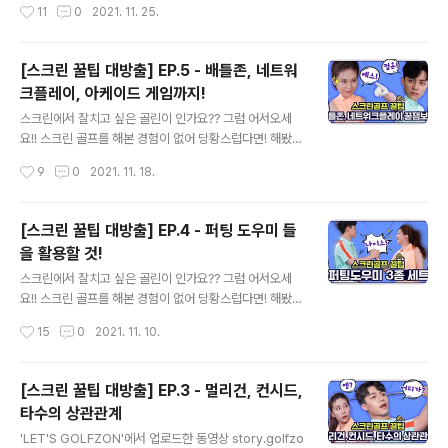
작성시간
11
0
2021. 11. 25.
은 이시대의 많은 기업들과 산업의 성..
를 위한 꿀팁 6가지를 준비했답니다~ 총 5편의 스크린 팁
을 보며 스크린골프를 제대로 즐길 수 있는 골프인이 되셨
나요? 하지만 아직도 스크린골프를 완벽하게 제대로 즐기
[스크린 꿀팁 대방출] EP.5 - 배틀존, 네트워
기엔 못들은 꿀팁 들이 남았답니다 로그인하면 쌓이는 데
크플레이, 아케이드 게임까지!
이터로 더 재밌게 스크린을 즐겨요! 로그인 후 라운드하면
글 내용
기록관리, 나스모(나의 스윙 모션) 분석, 샷 분석 등 여러 유
스크린에서 잘치고 싶은 골린이 인가요?? 그럼 어서오세
용한 기능을 통해 실력 향상에 도움을 받을 수 있어요 내가
요!! 스크린 골프를 해본 경험이 없어 당황스럽다면! 해봤지
어떤 코스를 쳤는지 나의 라운드 스코어 추이가 어떻게 되
만 잘 모르겠다면! 그런 골린이 여러분을 위해 스크린 골프
작성시간
9
0
2021. 11. 18.
는지 모두 한눈에 볼 수 있어요! 스코어 카드 확인을 하면
를 위한 꿀팁 6가지를 준비했답니다~ 지금까지 라운드 설
나의 비슷한 실력의 사람들은 ..
정부터 마무리인 퍼팅까지 플레이 내에서 배울 수 있는 팁
들을 배웠어요. 그렇다면 이번에는 스크린 골프를 다양하
[스크린 꿀팁 대방출] EP.4 - 퍼팅 도우미 들
게 즐길 수 있는 모드들을 알아봐요! 여러 개의 모드가 있습
을 활용할 것!
니다. 그 중 오늘 소개해드릴 모드는 스트로크, 네트워크 플
글 내용
레이, 배틀존, 아케이드 게임이에요! 제일 먼저 스트로크 게
스크린에서 잘치고 싶은 골린이 인가요?? 그럼 어서오세
임이죠! 가장 기본이 되는 모드에요 골프에는 크게 두가지
요!! 스크린 골프를 해본 경험이 없어 당황스럽다면! 해봤지
의 플레이 방식이 있습니다 방식 내용 매치플레이 1홀 마다
만 잘 모르겠다면! 그런 골린이 여러분을 위해 스크린 골프
작성시간
15
0
2021. 11. 10.
승패를 가리는 방식 승리한 홀이 많은 쪽이 승자가 됨 코스
를 위한 꿀팁 6가지를 준비했답니다~ 드디어 홀컵을 향해
가 현재의 18홀로 통일되기 ..
가고 있어요!! 쉽지 만은 않은 홀컵을 향한 길, 하지만 스크
린에서는 여러분을 혼자 두지 않아요 퍼팅을 도와주는 세
[스크린 꿀팁 대방출] EP.3 - 멀리건, 컨시드,
가지 도우미들이 있답니다! 그린격자, 코스매니저, LED 퍼
타수의 상관관계
팅 가이드 세가지에 대해 오늘은 알아봐요~ 첫번째는 그린
글 내용
격자에요 격자는 보통격자와 투비전격자로 총 2가지 종류
'LET'S GOLFZON'에서 업로드한 동영상 story.golfzo