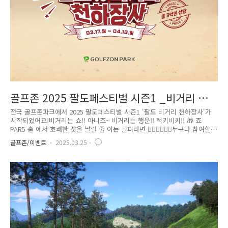
골프존 2025 팔도페스티벌 시즌1 _비거리 천하
장사 시작!
전국 골프존파크에서 2025 팔도페스티벌 시즌1 '팔도 비거리 천하장사'가
시작되었어요!비거리는 쇼!! 아니죠~ 비거리는 행운!! 럭키비키!! 🎁 죠
PAR5 홀 에서 호쾌한 샷을 날릴 줄 아는 골퍼라면 🙋🏻‍♂🙋🏻‍♀누구나 참여할
수 있는 골프존파크의 대표이벤트인 팔도페스티벌 시즌 1에 참여해보세
골프존/이벤트
2025.03.25
요! 약 한달 동안 정해진 골프코스에서 비거리를 차곡차곡 쌓다보면 나도
행운의 주인공이 될 수 있습니다. 팔도페스티벌에 참여하는 유저들의 누적
비거리로 다양한 행운의 선물이 지급 되거든요! 그럼 지금부터 팔도페
스티벌 시즌 1 '비거리 천하장사'의 3가지 이벤트~ 알아볼께요! 비거리가
살짝 아쉽다고요? 누적 비거리로 행운을 드리니 장타자가 아니여도 아쉬
워 말아요~ 또 라운드(多) 하면 돼요 ⛳..