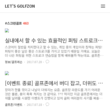
LET'S GOLFZON
스크린골프
463
실내에서 할 수 있는 효율적인 퍼팅 스트로크
연습 (by.GEA 김세민 코치)
스코어의 절반을 차지한다고 할 수 있는, 게임 중의 게임이라 칭하는 퍼팅!
퍼팅이 좋은 날은 좋은 스트로크를 가지고 있었기 때문일 거예요. 오늘은
더 나은 퍼팅을 위한 스트로크 연습법을 함께 배워볼까 하는데요. 골프존
엘리트 아카데미의 김세민 코치 그리고 유혜수 프로와 함께, 실내에서도
정보/골프레슨
2017.07.20
할 수 있는 간단한 도구를 이용한 퍼팅 스트로크 연습 방법을 알아보도록
해요! * 골프존 엘리트아카데미(GEA) "세상에 없던 최고의 시설과 과학적
인 훈련 프로그램!" 골프 아카데미의 새로운 패러다임을 만들어가고 있는
골프존 엘리트아카데미는 체계적이고 전문적인 교육 프로그램 및 골프존의
기술력과 노하우를 집대성한 골프토탈솔루션을 기반으로 세계 무대에 설
[이벤트 종료] 골프존에서 버디 잡고, 더위도 잡
수 있는 우수한 선수들을 발굴하고 키워냅니다. 세계적인 대회에서 엘리..
는 <무더위 극뽁, 룰렛버디 이벤트>
장마가 한풀 꺾이고 나날이 더워지는 요즘. 골프장 라운드를 가기 어려운
것은 물론, 몸이 축축 처지는 것 같아요. T^T 하지만 지금 골프존에서는 더
위를 날려줄 시원한 이벤트가 진행되고 있어 골퍼 여러분의 사기를 북돋아
드릴 예정인데요 오션월드 입장권부터 베스킨라빈스 아이스크림, 아메리카
골프존/이벤트
2017.07.18
노 등 여름을 시원하게 보낼 수 있는 다양한 경품들이 기다리고 있는