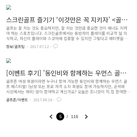
“100% 당첨” 룰렛버디 이벤트를 소개합니다! 이번 는 8월 7일까지 진행되
는데요. 이벤트 참여기간부터 (가장 중요한)경품까지, 조니양과 함께 알아
볼까요? [이벤트 참여기간] 2017년 7월 4일 ~ 8월 7일(월) (35일간) [이벤트
참여장소] 전국 골프존 - 비전, 비전플러스, 투비전 *투비전 전용 룰렛버디
스크린골프 즐기기 ‘이것만은 꼭 지키자’ <골프
이벤트 CC 경주GGC, 북대구GGC, 블..
존 에티켓>
골프는 잘 치는 것도 중요하지만, 잘 치는 것만큼 중요한 것이 매너도 지켜
야 하는 스포츠입니다. 스크린골프에서는 동반자의 플레이를 비교적 덜 의
식하고, 자신의 플레이와 스코어에 집중할 수 있지만 그렇다고 에티켓을
지키지 않는다면 안되겠죠? 초보골퍼들에게도, 스크린골프를 즐겨하는 이
정보/골프팁
2017.07.12
들에게도 도움이 될 수 있는 골프존 에티켓! 어떤 것이 있는지 살펴보도록
해요. ● 준비운동은 선택이 아니라, 필수! 많은 골퍼들이 ‘스크린’ 이라는
이유로 충분한 준비운동 없이 스크린골프를 즐기곤 합니다. 준비운동 없이
스윙을 하게 되면 작은 통증부터 부상을 불러일으킬 수 있습니다. 오히려
야외에서의 라운딩은 걸으면서 하기 때문에 자연스러운 스트레칭이나 준비
[이벤트 후기] '동인비와 함께하는 우먼스 골프
운동이 중간중간 이루어지지만, 스크린골프에서는 걷는 거리도 적고 쉬는
페스티벌' 리얼 후기!
동..
골프존 여성 회원이라면 누구나 참여 가능한 동인비와 함께하는 우먼스 골
프 페스티벌! (남성 또는 프로 자격 소지 회원도 참여 가능하지만, 순위와
시상에서는 제외) 많이 참여하고 계신가요? 오늘은 조니양이 직.접 참여한
우먼스 골프 페스티벌 참여해본 후기를 들려드리려고 하는데요. 저 만큼이
골프존/이벤트
2017.06.16
나 여러분도 이번 페스티벌을 재미있게 즐기셨으면 좋겠네요~! 계속해서
더워지는 날씨에, 더위를 피해 골프존을 방문한 조니양~ 지금 진행 중인 우
먼스 골프 페스티벌에 참여해보기로 합니다. 참여방법은 기존 대회나 이벤
5
116
트와 조금 다르기 때문에 유의하여 봐주시길 바랍니다. 먼저 골프존 로그
인을 해 플레이어를 등록하면 아래와 같은 ‘모드 선택’ 창을 만날 수 있습
니다. 참여를 위해서는 대회모드를 선택한 뒤 GLF 입장을 선택해주셔..