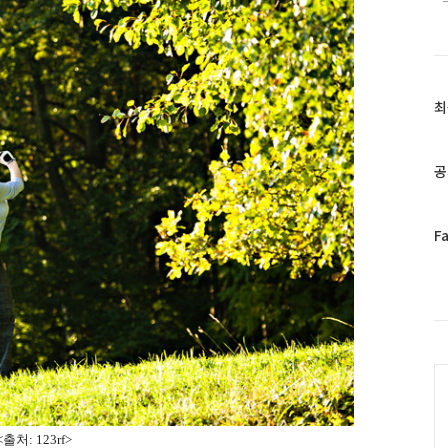
최
최
근
글
과
공
인
기
글
페
F
이
스
북
트
위
터
C
플
러
그
인
<출처: 123rf>