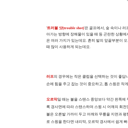
'
트러블 샷(
trouble shot)
'은
골프에서, 숲 속이나 러프
아가는 방향에 장해물이 있을 때 등 곤란한 상황에
은 여러 가지가 있는데요. 흔히 발의 앞끝부분이 오르
때 많이 사용하게 되는데요.
러프
의 경우에는 작은 클럽을 선택하는 것이 좋답니
손에 힘을 주고 잡는 것이 중요하고, 톱 스윙은 작
오르막
일 때는 볼을 스탠스 중앙보다 약간 왼쪽에
록 경사면에 따라 스탠스하며 스윙 시 어깨의 회전
볼은 오른발 가까이 두고 어깨와 무릎을 지면과 평
로 스윙을 한다면 내리막, 오르막 경사에서 쉽게 빠