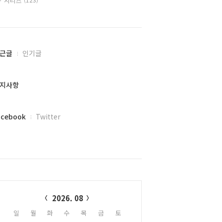
시리즈
근글
인기글
지사항
acebook
Twitter
alendar
2026. 08
일
월
화
수
목
금
토