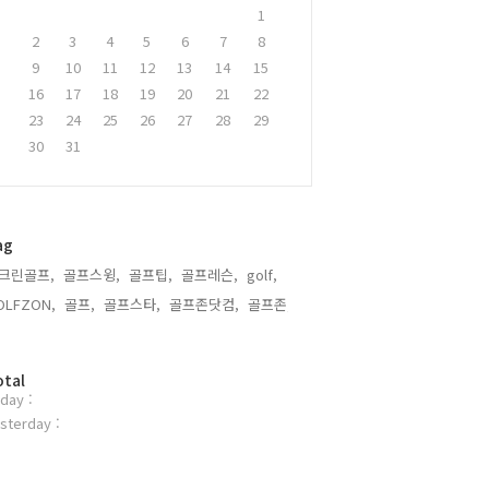
1
2
3
4
5
6
7
8
9
10
11
12
13
14
15
16
17
18
19
20
21
22
23
24
25
26
27
28
29
30
31
ag
크린골프,
골프스윙,
골프팁,
골프레슨,
golf,
OLFZON,
골프,
골프스타,
골프존닷컴,
골프존,
otal
day :
sterday :