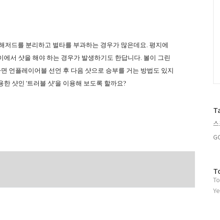
 해저드를 분리하고 벌타를 부과하는 경우가 많은데요. 평지에
이에서 샷을 해야 하는 경우가 발생하기도 한답니다. 볼이 그린
면 언플레이어블 선언 후 다음 샷으로 승부를 거는 방법도 있지
용한 샷인 '트러블 샷'
을 이용해 보도록 할까요?
T
스
G
방
T
To
문
자
Ye
수