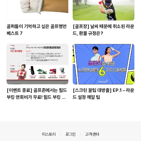
골퍼들이 기억하고 싶은 골프명언
[골프장] 날씨 때문에 취소된 라운
베스트 7
드, 환불 규정은?
[이벤트 종료] 골프존에서는 필드
[스크린 꿀팁 대방출] EP.1 – 라운
부킹 연회비가 무료! 필드 부킹 노
드 설정 깨알 팁
하우를 공유해주세요! ^-^
의안내
티스토리
로그인
고객센터