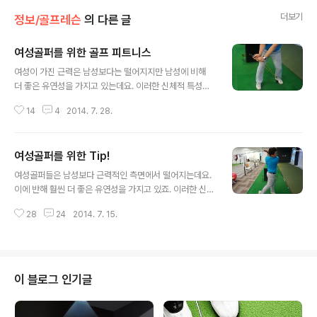
더보기
정보/골프레슨
의 다른 글
여성골퍼를 위한 골프 피트니스
글 내용
여성이 가진 근력은 남성보다는 떨어지지만 남성에 비해
더 좋은 유연성을 가지고 있는데요. 이러한 신체적 특성을
살려 더 좋은 스윙과 비거리를 만들어 낼 수 있다고 해요.
14
4
2014. 7. 28.
물론 유연성만으로는 안되는데요. 골프스윙을 하면서 자신
의 신체 부위 중 약한 곳을 찾아 그 부분의 근력을 키운다거
나 손목, 하체, 허리(코어) 근육 등 골프에 필요한 부분에 신
여성골퍼를 위한 Tip!
경을 쓸 필요가 있답니다. 그러면 좋은 유연성에 골프스윙
글 내용
중요한 부분의 신체적 능력 향상이 되면 원하는 비거리, 멋
여성골퍼들은 남성보다 근력적인 측면에서 떨어지는데요.
지고 예쁜 스윙을 완성 할 수 있을 것 같아요. 여성골퍼를
이에 반해 훨씬 더 좋은 유연성을 가지고 있죠. 이러한 신체
위한 골프 피트니스! 함께 시작해볼까요 골프 피트니스로
적인 특성을 살린다면 더 좋은 스윙과 만족할 만하나 비거
비거리, 좋은 스윙 만들자 1. 짐볼로 연습하기 짐볼을 통해
28
24
2014. 7. 15.
리를 낼 수 있다고 하는데요! 여성골퍼를 위한 스윙 Tip 알
골프 칠 때 볼을 어디로 보내는지 확실히 볼 수 있는데요.
아보고 좋은 스윙, 예쁜 스윙, 멋진 비거리를 기대해 볼까
골프 스윙 하듯 짐..
요? 일관된 리듬감 일관성 있는 리듬을 찾기가 힘들다면 좋
아하는 음악을 들으면서 연습하는 방법이 있는데요. 골프
스윙은 4분의 3박자로 예를 들어 '하나, 둘, 셋' 박자로 스
이 블로그 인기글
윙을 한다면, 하나에 테이크백 시작, 두~울에 백스윙 탑, 탑
에서 정지, 셋에 타격하는 방식으로 보기에는 3박이지만
실제로는 4박자로 이루어져있답니다. 이렇게 이루어지는