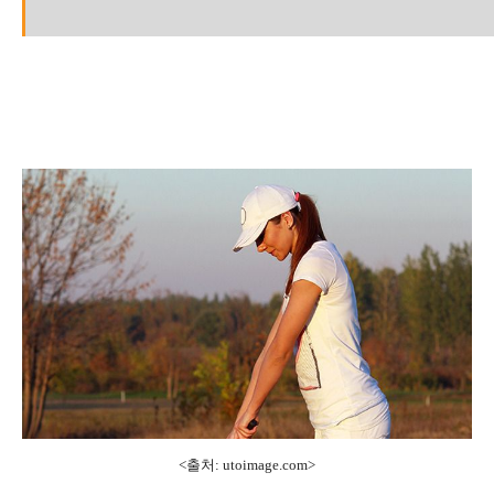
<출처: utoimage.com>