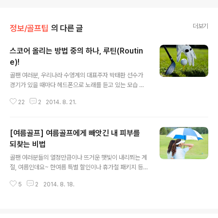
더보기
정보/골프팁
의 다른 글
스코어 올리는 방법 중의 하나, 루틴(Routin
e)!
글 내용
골팬 여러분, 우리나라 수영계의 대표주자 박태환 선수가
경기가 있을 때마다 헤드폰으로 노래를 듣고 있는 모습 보
신 적 있으시죠? 실제 대회가 진행되기 전 마인드 컨트롤
22
2
2014. 8. 21.
하기 위한 그만의 방식인데요. 골팬 여러분도 자신만의 비
법이 따로 있으신가요? 만약 얼음 위의 여왕 김연아 선수처
럼 강심장의 소유자가 아니라면 고민할 시간 없어요. 바로
[여름골프] 여름골프에게 빼앗긴 내 피부를
따라오세요~! 제가 이번에 소개하려는 것이 바로 루틴(Ro
utine)입니다. 루틴을 스포츠 심리학에서는 ‘최상의 운동
되찾는 비법
글 내용
능력을 발휘하는데 필요한 이상적인 몸 상태를 갖추기 위
골팬 여러분들의 열정만큼이나 뜨거운 햇빛이 내리쬐는 계
해 실행하는 자신만의 고유한 동작이나 절차’라고 정의한
절, 여름인데요~ 한여름 특별 할인이나 휴가철 패키지 등
답니다. 평소 아무리 연습을 많이 했더라도 실제에서는 살
으로 인해 더운 날씨를 이기고 라운드를 즐기시는 분들도
짝 떨리는 긴장감 탓에 제 실력을 발휘하지 못하는 경우가
5
2
2014. 8. 18.
참 많은 것 같습니다. 포기할 수 없는 여름 라운드, 하지만
많잖아요. 이를 극복하기 위해선 자신만..
다녀오면 자외선으로 인해 그을린 피부와 거뭇거뭇하게 고
개를 내민 기미, 따가운 피부 때문에 속상해 하시는 골퍼 분
들 많으시죠? 그래서 준비했습니다. 여름 골프에게 빼앗긴