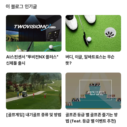
내 피부를 되찾을 수 있는 다양한 피부 미용법! 함께 따라
이 블로그 인기글
해볼까요? ^^ 여름 라운드가 선물한 지긋지긋 기미 잡티 태
양을 피하는 방법엔 무엇보다도 모자와 토시를 착용하고
외출하기 최소 30분 전에 자외선 차단제를 듬뿍 발라주는
것이 최고입니다! 하지만 최선을 다해 감추고 또 가려보아
도 기미, 잡티가 특히 잘 생기시..
AI스핀센서 "투비전NX 플러스"
버디, 이글, 알바트로스는 무슨
신제품 출시
뜻?
[골프게임] 내기골프 종류 및 방법
골프존 등급 별 골프존 즐기는 방
법 (feat. 등급 별 이벤트 추천)