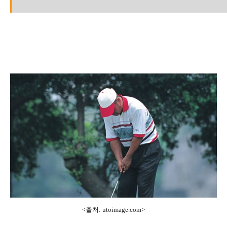
<출처: utoimage.com>