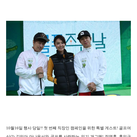
10월16일 행사 당일!! 첫 번째 직장인 캠페인을 위한 특별 게스트! 골프여
신(?) 김민아 아나운서와 골프를 사랑하는 인기 개그맨! 정명훈, 홍인규