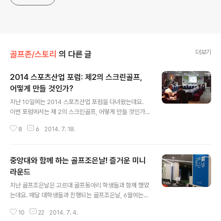
더보기
골프존/스토리
의 다른 글
2014 스포츠산업 포럼: 제2의 스크린골프,
어떻게 만들 것인가?
글 내용
지난 10일에는 2014 스포츠산업 포럼을 다녀왔는데요.
이번 포럼에서는 제 2의 스크린골프, 어떻게 만들 것인가?
라는 주제로 진행되었답니다. 골프가 친숙한 스포츠로 대
8
6
2014. 7. 18.
중들과 함께할 수 있게 되고 또한 많은 성장을 이루어 냈는
데요. 앞으로 또 어떤 스포츠가 제2의 스크린골프가 될 수
있을지에 대한 주제로 포럼이 진행되었습니다. 스포츠산업
중앙대와 함께 하는 골프조은날! 즐거운 미니
포럼에서 나눈 이야기 함께 나누어 볼까요? 스크린골프 산
업 스크린골프가 사회, 문화적으로 어떤 효과를 보여주고
라운드
글 내용
있을까요? 귀족 스포츠라고 생각되던 골프가 가진 사회적,
지난 골프조은날은 고르대 골프동아리 학생들과 함께 했었
문화적으로 대중에가 친숙하게 다가가고 사회적 위상과 희
는데요. 매달 대학생들과 진행되는 골프조은날, 6월에는
소성을 낮추는 역할을 했다고 생각되는데요- 게다가 연령
중앙대학교와 함께 하게 되었어요! 골프존의 다양한 체험
이나 소득수준에 상관없이 골프를 즐기는 사람이 늘어나면
10
22
2014. 7. 4.
을 통해 골프와 더 가까워질 수 있는 기회였던 이번 골프조
서 골프인구 확산에도 큰 영향을 끼쳤다는 ..