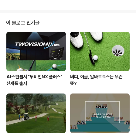
은날에서는 학생들끼리의 즐거운 미니 라운드로 더욱 열기
가 뜨거웠답니다 :) 즐겁고 유쾌했던 골프조은날 현장으로
들어가볼까요? 골프가 좋아? 골프조은날! 지난 번과 마찬
가지로 골프조은날의 현장에서는 인사팀의 회사 소개와 채
이 블로그 인기글
용 관련 정보를 나누었는데요. 또 지난 번과는 다르게 지하
1층에서 진행되면서 더욱 자유롭게 이야기가 오고 갔답니
다. 그리고 간단한 레슨과 함께 나에 대해 알아가는 시간도
가졌는데요. 청각형, 시각형, 좌뇌형, 우뇌형으로 나뉘어지
는 이 분류로 즐겁게 나의 성향을 파악했는데..
AI스핀센서 "투비전NX 플러스"
버디, 이글, 알바트로스는 무슨
신제품 출시
뜻?