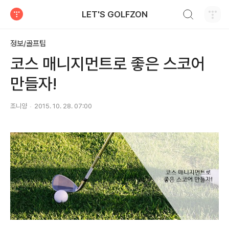
검색하기
LET'S GOLFZON
티스토리
정보/골프팁
코스 매니지먼트로 좋은 스코어
만들자!
조니양
2015. 10. 28. 07:00