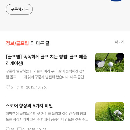
구독하기
더보기
정보/골프팁
의 다른 글
[골프앱] 똑똑하게 골프 치는 방법! 골프 애플
리케이션!
글 내용
꾸준히 발달하는 IT기술에 따라 우리 삶이 윤택해진 것처
럼 골프도 그에 맞춰 꾸준히 발전해 왔습니다. 나무 클럽을
시작으로 티타늄, 탄소섬유 소재에 다양한 클럽으로 진화
6
0
2015. 10. 26.
했고, 클럽의 종류도 하이브리드, 퍼터 등으로 다양해졌습
니다. 최근에는 프로 수준의 레슨, 전국 골프장 코스 정보,
스윙과 거리를 스스로 분석해 측정해서 알려주는 스마트폰
스코어 향상의 5가지 비밀
애플리케이션이 등장해 우리의 골프를 좀 더 스마트하게
글 내용
즐길 수 있게 되었는데요. 오늘은 라운드을 더욱 윤택하고,
아마추어 골퍼들은 티 샷 거리를 늘리고 아이언 샷의 정확
스마트하게 만들어주는 골퍼 필수 애플리케이션에 대해 소
도를 향상시키며 그린 주변에서 긍정적 마인드를 갖출 수
개해 드리겠습니다. 골프 스마트하게 즐기는 방법! 골프 애
있는 것을 원합니다. 위와 같은 것이 다 해결이 된다면 스코
플리케이션 부킹 및 코스 정보 확인 애플리케이션 우리나
15
0
2015. 10. 21.