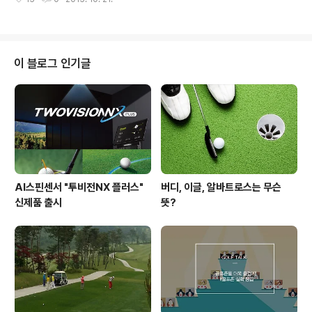
어는 원하는 대로 만들 수 있을텐데요. 골프 실력이 향상될
라에는 500여개의 골프장이 있습니다. 예전에는 전화를
수록 내려가는 스코어를 보며 뿌듯해할 수 있게, 스코어 향
하거나 홈페이지를 찾아서 골프장의 코스..
상의 비밀을 소개할게요! 스코어 향상의 5가지 비밀 1. 나
에게 맞는 드라이버를 찾아 정확도를 높인다. 골퍼들마다
스윙의 습관이 다릅니다. 필 미켈슨의 경우 스윙을 할 때 체
이 블로그 인기글
중이 왼쪽으로 머무는 경향이 있어 로프트가 낮은 드라이
버를 사용할 때 볼을 공중으로 띄워야 했는데요. 그래서 필
미켈슨은 3번 우드를 사용해 체중을 쉽게 오른발로 옮기게
되었고, 수평에 가까운 스윙을 하게 되었습니다. 이처럼 자
신에게 맞는 드라이버를 찾..
AI스핀센서 "투비전NX 플러스"
버디, 이글, 알바트로스는 무슨
신제품 출시
뜻?