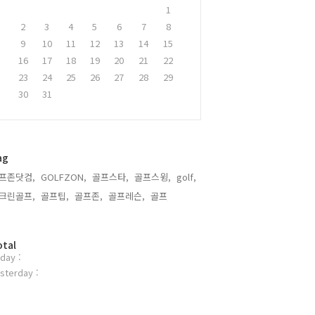
1
2
3
4
5
6
7
8
9
10
11
12
13
14
15
16
17
18
19
20
21
22
23
24
25
26
27
28
29
30
31
ag
프존닷컴,
GOLFZON,
골프스타,
골프스윙,
golf,
크린골프,
골프팁,
골프존,
골프레슨,
골프,
otal
day :
sterday :