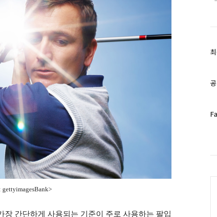
최
최
근
글
과
공
인
기
글
페
F
이
스
북
트
위
터
C
플
gettyimagesBank>
러
그
인
 가장 간단하게 사용되는 기준이 주로 사용하는 팔입