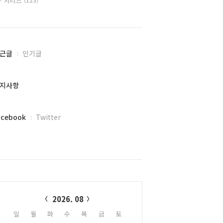
시리즈
근글
인기글
지사항
acebook
Twitter
alendar
2026. 08
일
월
화
수
목
금
토