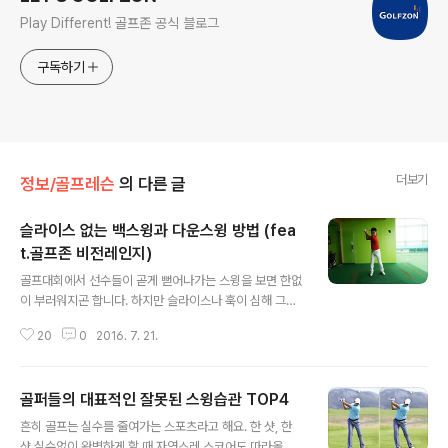
Play Different! 골프존 공식 블로그
구독하기
더보기
정보/골프레슨
의 다른 글
슬라이스 없는 백스윙과 다운스윙 방법 (fea
t.골프존 비전레인지)
글 내용
골프대회에서 선수들이 곧게 뻗어나가는 스윙을 보면 한없
이 부러워지곤 합니다. 하지만 슬라이스나 훅이 심해 그런
스윙은 욕심조차 내지 못하는 경우가 많은데요. 교정 방법
20
0
2016. 7. 21.
이 있는데도 충분히 도전해보지 않고 스트레이트 구질을
포기하는 분들은~! 오늘 소개해드리는 방법을 '마지막이
다'라고 생각하며 시도해보는 것은 어떨까요? 슬라이스성
골퍼들의 대표적인 잘못된 스윙습관 TOP4
구질이 스트레이트로 쭉~ 펴지면서 비거리 향상의 효과까
글 내용
지 얻을 수 있을 거에요. :) 특별히 이번에는 슬라이스를 완
흔히 골프는 실수를 줄여가는 스포츠라고 해요. 한 샷, 한
벽히 탈출할 수 있는 비법을 전수받기 위해 일산에 위치한
샷 실수없이 완벽하게 할 때 자연스레 스코어도 따라올 수