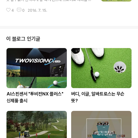
자유로 골프연습장을 찾았습니다. 인도어 연습장이기도 하
있지만 스윙에서 실수를 하지 않는다는 것 자체가 많은 시
지만 골프존 비전레인지가 함께 설치되어 있어 골프존 비
4
0
2016. 7. 15.
간과 연습을 필요로한 일이죠. 하지만 누구나 그런 과정을
전플러스를 즐길 수도 있는 장소입니다. 골프존 비전레인
겪으면서 타수를 줄여가고 있답니다! 누구나 할 수 있는 골
지를 활용해 자신의 구질을 더욱 구체적으로 파악하고..
퍼들의 잘못된 스윙습관 TOP4를 알아보며 실수를 줄여갈
수 있도록 해보는 것은 어떤가요? ^^ 골퍼들의 대표적인 잘
못된 스윙습관 TOP4 1. 스웨이 대표적인 잘못된 스윙습관
이 블로그 인기글
첫 번째는 바로 스웨이입니다. 스윙을 하다보면 일어나는
무게중심이동은 팔, 상체, 머리, 하체 등을 움직이게 만드는
데, 여기서 고정되어 있어야 할 것이 머리와 하체입니다. 하
지만 중심을 잃게 될것이 우려되어 머리와 하체도 움직이
게 되고 스웨이로 연결..
AI스핀센서 "투비전NX 플러스"
버디, 이글, 알바트로스는 무슨
신제품 출시
뜻?