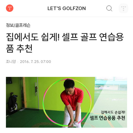
검색하기
LET'S GOLFZON
티스토리
정보/골프레슨
집에서도 쉽게! 셀프 골프 연습용
품 추천
조니양
2016. 7. 25. 07:00