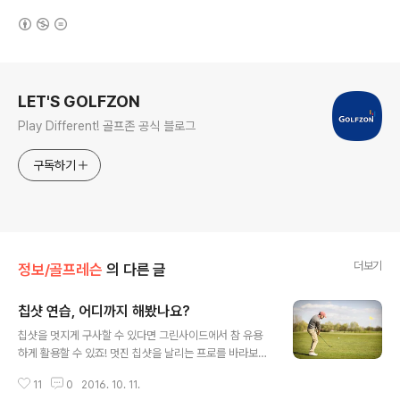
(새창열림)
로그 정보
LET'S GOLFZON
Play Different! 골프존 공식 블로그
구독하기
더보기
정보/골프레슨
의 다른 글
칩샷 연습, 어디까지 해봤나요?
글 내용
칩샷을 멋지게 구사할 수 있다면 그린사이드에서 참 유용
하게 활용할 수 있죠! 멋진 칩샷을 날리는 프로를 바라보며
열심히 연습에 매진하고 있을 골퍼분들을 위해 칩샷 교정
11
0
2016. 10. 11.
을 위한 팁을 준비했어요. 아무리 연습해도 늘지 않는 칩샷