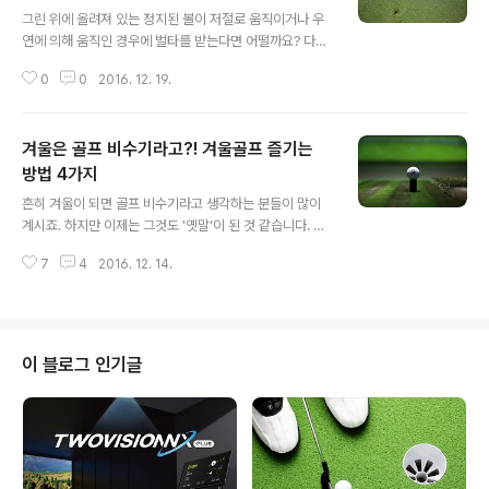
글 내용
그린 위에 올려져 있는 정지된 볼이 저절로 움직이거나 우
연에 의해 움직인 경우에 벌타를 받는다면 어떨까요? 다소
납득하기 어려운 점이 있더라도 2016년까지의 골프에서
0
0
2016. 12. 19.
는 우연에 의해 볼이 움직이더라도 플레이어가 벌타를 받
도록 규정되어 있었습니다. 모든 스포츠에서 룰은 공정하
고 엄격하게 적용되어야 하는 것이 당연하지만 유독 골프
겨울은 골프 비수기라고?! 겨울골프 즐기는
규칙 18-2에 대해서는 프로 골퍼들조차 수긍하기 어려워
했지요. 하지만 2017년 1월 1일부터 적용되는 로컬룰이
방법 4가지
글 내용
발표되며 억울한 일이 더 이상 발생하지 않게 되었습니다.
흔히 겨울이 되면 골프 비수기라고 생각하는 분들이 많이
'골프규칙 18-2'에 관한 모든 것! 조니양이 알려드리겠습
계시죠. 하지만 이제는 그것도 '옛말'이 된 것 같습니다. 겨
니다. 골프규칙 18-2, 그린에서 정지된 볼이 움직인다면?
울에도 골프를 즐길 수 있는 다양한 방법들이 있기 때문이
1. 골프규칙 18-2? 골프규칙 18-2는 골프 경기 도중 정지
7
4
2016. 12. 14.
죠. 골프장 안에서 혹은 골프장 밖에서도 골프를 즐길 수 있
한 볼이 움직인 경우에 관한 ..
는 방법을 통해 올겨울에도 골프클럽을 손에 꼭 쥐고 있을
수 있답니다! 겨울은 골프 비수기라고?! 겨울골프를 즐기는
방법 4가지 1. 그린피 할인을 누리는 국내 골프 골프 비수
기라고 할 수 있는 겨울에는 그린피 할인이라는 특별한 혜
이 블로그 인기글
택을 누릴 수 있습니다! 특히 날씨가 따듯한 남쪽 지방의 시
설 좋은 골프장에서 저렴한 가격으로 라운드 할 수 있는 기
회이기도 합니다. 합리적인 골퍼라면 이런 기회를 놓칠 수
없겠죠? 인터넷을 통해 조금만 알아보아도 그린피 할인하
는 곳을 어렵지 않게 알..