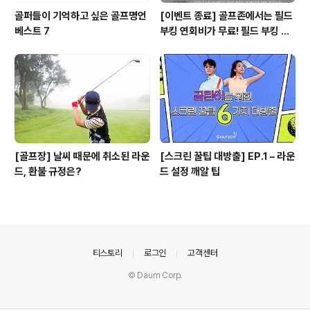
골퍼들이 기억하고 싶은 골프명언
[이벤트 종료] 골프존에서는 필드
베스트 7
부킹 연회비가 무료! 필드 부킹 노
하우를 공유해주세요! ^-^
[골프장] 날씨 때문에 취소된 라운
[스크린 꿀팁 대방출] EP.1 – 라운
드, 환불 규정은?
드 설정 깨알 팁
의안내
티스토리
로그인
고객센터
© Daum Corp.