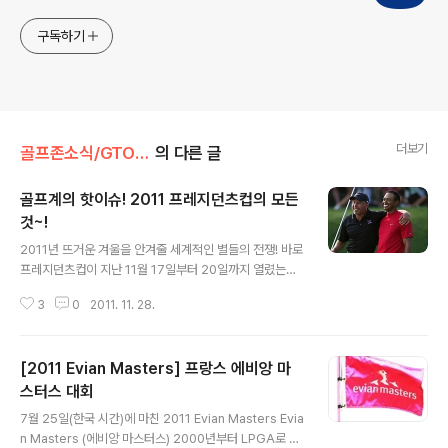
구독하기
더보기
골프존소식/GTOUR
의 다른 글
골프계의 핫이슈! 2011 프레지던츠컵의 모든
것~!
글 내용
2011년 뜨거운 겨울을 안겨줄 세계적인 별들의 전쟁! 바로
프레지던츠컵이 지난 11월 17일부터 20일까지 열렸는데
요, 전 세계 골프팬들을 두근거리게 하는 선수들이 대거 출
3
0
2011. 11. 28.
현했던 이번 대회! 골프계의 초미의 관심사였던 2011년 프
레지던츠컵에 대해 A-Z까지 알아볼게요! 프레지던츠컵의
시작은? 프레지던츠컵은 1994년 당시 최고의 인기 선수
[2011 Evian Masters] 프랑스 에비앙 마
였던 남아공의 닉 프라이스와 호주의 그렉 노먼이 처음 제
안해 시작되었는데요, 미국 버지니아주의 트렌트 존스 골
스터스 대회
글 내용
프 클럽에서 처음 열렸답니다! 미국과 영국(유럽)간의 국가
7월 25일(한국 시간)에 마친 2011 Evian Masters Evia
대항전인 라이더 컵에서 소외된 세계 여러 골퍼들을 위해
n Masters (에비앙 마스터스) 2000년부터 LPGA로 편