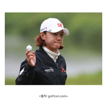
<출처: golfzon.com>