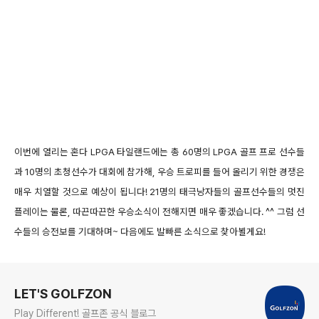
이번에 열리는 혼다 LPGA 타일랜드에는 총 60명의 LPGA 골프 프로 선수들
과 10명의 초청선수가 대회에 참가해, 우승 트로피를 들어 올리기 위한 경쟁은
매우 치열할 것으로 예상이 됩니다! 21명의 태극낭자들의 골프선수들의 멋진
플레이는 물론, 따끈따끈한 우승소식이 전해지면 매우 좋겠습니다. ^^ 그럼 선
수들의 승전보를 기대하며~ 다음에도 발빠른 소식으로 찾아뵐게요!
로그 정보
LET'S GOLFZON
Play Different! 골프존 공식 블로그