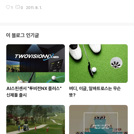
시작된 대회는 다른 이벤트 대회와 달리 일체의 상금이나
입된 골프대회로, 프랑스 에비앙-르뱅의 에비앙 마스터스
참가비를 지급하지 않습니다. 대신, 대회 기간 중 기업이나
1
0
2011. 8. 1.
골프장(파72.6천345야드)에서 열립니다. 2013년부터
개인으로부터 받은 기부금의 사용..
는 ‘LPGA 메이저대회’로 승격되면서 매년 9월 둘째 주에
개최됩니다. 나비스코 챔피언십, LPGA 챔피언십, US여자
오픈, 브리티시오픈 그리고 에비앙 마스터스까지 총 5개가
메이저 대회입니다. 나는 메이저다! 에비앙 마스터스는 이
이 블로그 인기글
제 곧 진짜 메이저 대회로 신분 상승 중!! 7월 21일부터 24
일까지 열리는 2011 에비앙 마스터스는 어떤 이슈가 있었
을지 궁금하네요~ 미스터 골프가 생각하는 가장 큰 이슈는
'한국 여자 골프 100승 달성' 이었습니다. 미스..
AI스핀센서 "투비전NX 플러스"
버디, 이글, 알바트로스는 무슨
신제품 출시
뜻?