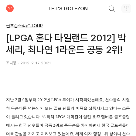
검색하기
LET'S GOLFZON
티스토리
골프존소식/GTOUR
[LPGA 혼다 타일랜드 2012] 박
세리, 최나연 1라운드 공동 2위!
조니양
2012. 2. 17. 20:21
지난 2월 9일부터 2012년 LPGA 투어가 시작되었는데요, 선수들의 치열
한 우승다툼 덕분인지 모든 골프 팬들의 이목을 집중시키고 있다는 소문
이 들리고 있습니다. ^^ 특히 LPGA 개막전이 열린 호주 멜버른 골프클럽
에서는 한국 선수들이 공동 2위로 준우승을 차지하면서 한국 골프팬들이
더욱 관심을 가지고 지켜보고 있는데요, 세계 여자 랭킹 1위 청야니 선수