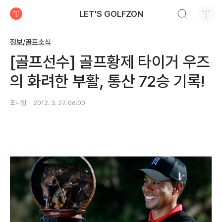
검색하기
LET'S GOLFZON
티스토리
정보/골프소식
[골프선수] 골프황제 타이거 우즈
의 화려한 부활, 통산 72승 기록!
조니양
2012. 3. 27. 06:00