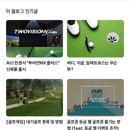
맥길로이와 8강에서 멋지게 시합을 벌였던 배상문 선수의
스윙을 지금도 인상 깊게 기억하고 있는데요, 대한민국 남
이 블로그 인기글
성 프로 골프의 자존심을 걸고 세계 적인 골프스타들과 어
깨를 나란히 하여 대결을 펼치고 있는 우리 코리아 루키 트
리오의 스윙! 한번 구경해 볼까요? ^^ 모두가 인정하는 배
상문 선수의 교과서 스윙에서부터 노승열 선수의 해외 전
지훈련 스윙까지!! 한국 남성..
AI스핀센서 "투비전NX 플러스"
버디, 이글, 알바트로스는 무슨
신제품 출시
뜻?
[골프게임] 내기골프 종류 및 방법
골프존 등급 별 골프존 즐기는 방
법 (feat. 등급 별 이벤트 추천)