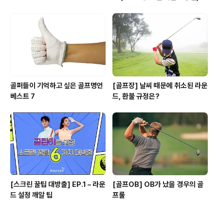
골퍼들이 기억하고 싶은 골프명언
[골프장] 날씨 때문에 취소된 라운
베스트 7
드, 환불 규정은?
[스크린 꿀팁 대방출] EP.1 – 라운
[골프OB] OB가 났을 경우의 골
드 설정 깨알 팁
프룰