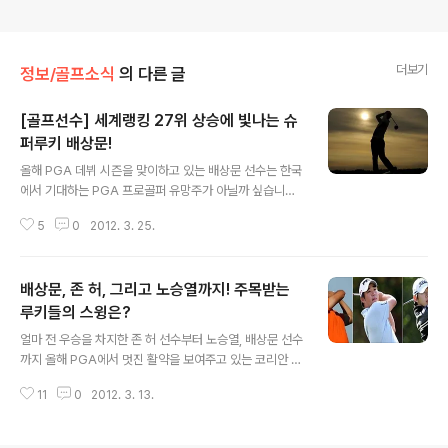
더보기
정보/골프소식
의 다른 글
[골프선수] 세계랭킹 27위 상승에 빛나는 슈
퍼루키 배상문!
글 내용
올해 PGA 데뷔 시즌을 맞이하고 있는 배상문 선수는 한국
에서 기대하는 PGA 프로골퍼 유망주가 아닐까 싶습니다.
최근 배상문 선수는 미국 플로리다에서 열린 PGA투어 챔
5
0
2012. 3. 25.
피언십에서 공동 준우승을 기록하며 세계랭킹 27위로 상
승했다는 소식도 전해지고 있는데요, 삼수 끝에 PGA에 입
회를 하게 된 배상문 선수가 점점 더 멋진 활약을 보여주는
배상문, 존 허, 그리고 노승열까지! 주목받는
것 같아 기분이 좋습니다. 그럼 배상문 선수에 대해 조금 더
자세하게 알아볼까요? 배상문 선수는 PGA에 입회하기 전
루키들의 스윙은?
글 내용
2011년까지 한국과 일본을 오가면서 많은 우승컵을 들어
얼마 전 우승을 차지한 존 허 선수부터 노승열, 배상문 선수
올린 바 있습니다. 특히 국내에서는 그의 드라이버와 다양
까지 올해 PGA에서 멋진 활약을 보여주고 있는 코리안 루
한 스윙에 있어서 많이 배우고 싶어하는 팬들도 있다고 하
키 트리오들! 선수들의 소식은 매번 골프뉴스를 통해 기대
는데요, 그에 걸맞에 배상문 선수는 일본 프로 골프 대회에
11
0
2012. 3. 13.
를 하고 있는데요, 오늘은 우리나라 멋진 선수들의 골프 스
서는 상금왕에 오르면서 아시아의..
윙에 대해서 분석을 해보고자 합니다. 저는 특히 대 역전승
으로 첫 데뷔 시즌 우승을 차지한 존 허 선수의 스윙과 로리