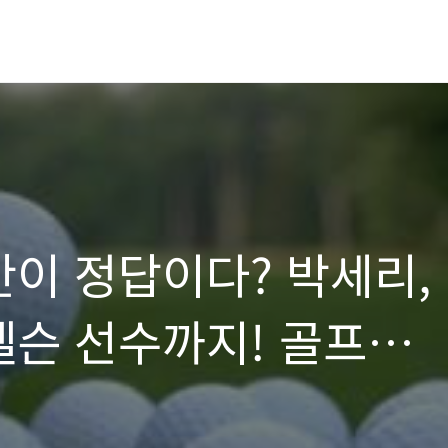
만이 정답이다? 박세리,
켈슨 선수까지! 골프
들