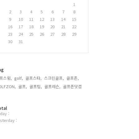
1
2
3
4
5
6
7
8
9
10
11
12
13
14
15
16
17
18
19
20
21
22
23
24
25
26
27
28
29
30
31
ag
프스윙,
golf,
골프스타,
스크린골프,
골프존,
OLFZON,
골프,
골프팁,
골프레슨,
골프존닷컴,
otal
day :
sterday :