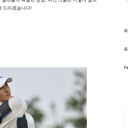
해 드리겠습니다
!
최
최
근
글
과
공
인
기
글
페
F
이
스
북
트
위
터
C
플
러
그
인