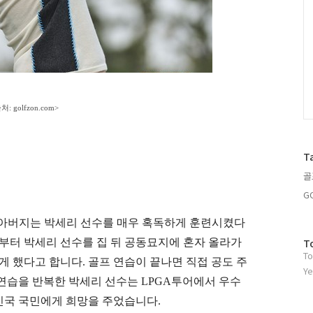
처: golfzon.com>
T
골
G
아버지는 박세리 선수를 매우 혹독하게 훈련시켰다
방
T
부터 박세리 선수를 집 뒤 공동묘지에 혼자 올라가
To
문
하게 했다고 합니다
.
골프 연습이 끝나면 직접 공도 주
자
Ye
연습을 반복한 박세리 선수는
LPGA
투어에서 우수
수
민국 국민에게 희망을 주었습니다
.