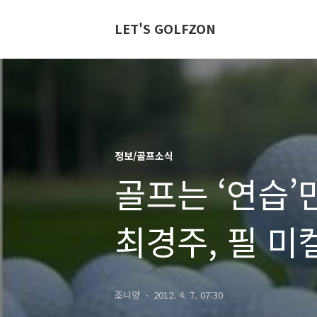
LET'S GOLFZON
정보/골프소식
골프는 ‘연습’
최경주, 필 미
연습벌레 선수
조니양
2012. 4. 7. 07:30