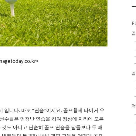
P
magetoday.co.kr>
골
지 입니다
.
바로
“
연습
”
이지요
.
골프황제 타이거 우
 선수들은 엄청난 연습을 하며 정상에 자리에 오른
것도 아니고 단순히 골프 연습을 남들보다 두 배
습 벌레들의 특별한 방법
!
과연 그들은 어떻게 골프