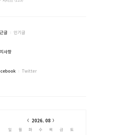
시리즈
근글
인기글
지사항
acebook
Twitter
alendar
2026. 08
일
월
화
수
목
금
토