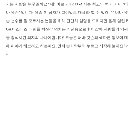
키는 사람은 누구일까요
?
네
!
바로
2012 PGA
시즌 최고의 럭키 가이
‘
버
바 왓슨
’
입니다
.
요즘 이 남자가 그야말로 대세라 할 수 있죠
. ^^
버바 왓
슨 선수를 잘 모르시는 분들을 위해 간단히 설명을 드리자면 올해 열린
P
GA
마스터즈 대회를 박진감 넘치는 역전승으로 휘어잡아 사람들의 악평
을 종식시킨 의지의 사나이랍니다
!
오늘은 버바 왓슨의 색다른 행보에 대
해 이야기 해보려고 하는데요
,
먼저 손가락부터 누르고 시작해 볼까요
? ^
^