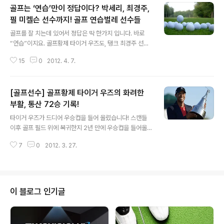
골프는 ‘연습’만이 정답이다? 박세리, 최경주,
필 미켈슨 선수까지! 골프 연습벌레 선수들
글 내용
골프를 잘 치는데 있어서 정답은 딱 한가지 입니다. 바로
“연습”이지요. 골프황제 타이거 우즈도, 탱크 최경주 선수
도 모든 프로골프 선수들은 엄청난 연습을 하며 정상에 자
15
0
2012. 4. 7.
리에 오른 선수들입니다. 이들은 신체적으로 타고난 것도
아니고 단순히 골프 연습을 남들보다 두 배 세 배 더한 셈이
죠. 자 그렇다면 골프 연습 벌레들의 특별한 방법! 과연 그
[골프선수] 골프황제 타이거 우즈의 화려한
들은 어떻게 골프 연습을 해 왔는지 지금 여러분들께 소개
해 드리겠습니다! 먼저 박세리 선수입니다! 박세리 선수의
부활, 통산 72승 기록!
글 내용
아버지는 박세리 선수를 매우 혹독하게 훈련시켰다는 일화
타이거 우즈가 드디어 우승컵을 들어 올렸습니다! 스캔들
로 잘 알려져 있는데요, 이른 새벽부터 박세리 선수를 집 뒤
이후 골프 필드 위에 복귀한지 2년 만에 우승컵을 들어올
공동묘지에 혼자 올라가게 하여 연습 볼을 주면서 골프 연
리게 되었는데요, 골프황제 타이거 우즈가 이번에 우승을
습을 하게 했다고 합니다. 골프 연습이 끝나면 직접 공도 주
7
0
2012. 3. 27.
차지하면서 전세계는 지금 골프황제의 귀환 소식을 발 빠
우러 다녔다고 하는데요, 이..
르게 보도를 하고 있다 합니다. 복귀 후 첫 PGA에서 우승
을 차지한 타이거 우즈! 여러분들께 지금 소개해 드리고자
합니다^^ 타이거 우즈 선수는 한 때 전세계에서 남자 프로
골프선수 중에서 가장 멋진 활약을 선보이며 수많은 골프
이 블로그 인기글
선수를 물리치고 정상에 올랐던 그는 2009년 부인과 스캔
들 사건이 터지면서 잠시 골프장을 떠나게 되었는데요, 20
09년 9월 BMW 챔피언 십에서 우승을 한 뒤 총 30개월