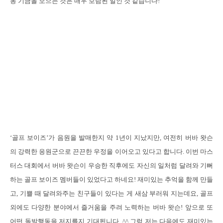
동 기금을 모으는 것은 매우 보람된 일인 것 같습니다
!
‘
골프 보이즈
’
가 음원을 발매한지 약
1
년이 지났지만
,
여전히 버바 왓슨
의 강력한 응원군으로 끈끈한 우정을 이어오고 있다고 합니다
.
이번 마스
터스 대회에서 버바 왓슨이 우승한 직후에도 자신의 일처럼 달려와 기뻐
하는 골프 보이즈 멤버들이 있었다고 하네요
!
재미있는 추억을 함께 만들
고
,
기쁠 때 달려와주는 친구들이 있다는 게 새삼 부러워 지는데요
,
골프
외에도 다양한 분야에서 즐거움을 주려 노력하는 버바 왓슨
!
앞으로 또
어떤 돌발행동을 저지를지 기대됩니다
. ^^
그럼 저는 다음에도 재미있는