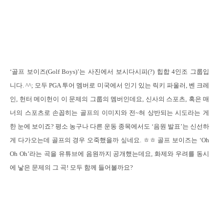
‘
골프 보이즈
(Golf Boys)’
는 사진에서 보시다시피
(?)
힙합
4
인조 그룹입
니다
. ^^;
모두
PGA
투어 멤버로 미국에서 인기 있는 릭키 파울러
,
벤 크레
인
,
헌터 메이헌이 이 문제의 그룹의 멤버인데요
,
신사의 스포츠
,
혹은 매
너의 스포츠로 손꼽히는 골프의 이미지와 전
~
혀 상반되는 시도라는 게
한 눈에 보이죠
?
평소 농구나 다른 운동 종목에서도
‘
음원 발표
’
는 신선하
게 다가오는데 골프의 경우 오죽했을까 싶네요
.
ㅎㅎ 골프 보이즈는
‘Oh
Oh Oh’
라는 곡을 유튜브에 음원까지 공개했는데요
,
화제와 우려를 동시
에 낳은 문제의 그 곡
!
모두 함께 들어볼까요
?