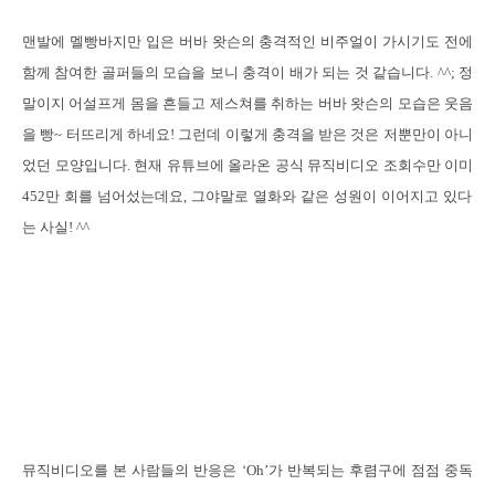
맨발에 멜빵바지만 입은 버바 왓슨의 충격적인 비주얼이 가시기도 전에
함께 참여한 골퍼들의 모습을 보니 충격이 배가 되는 것 같습니다
. ^^;
정
말이지 어설프게 몸을 흔들고 제스쳐를 취하는 버바 왓슨의 모습은 웃음
을 빵
~
터뜨리게 하네요
!
그런데 이렇게 충격을 받은 것은 저뿐만이 아니
었던 모양입니다
.
현재 유튜브에 올라온 공식 뮤직비디오 조회수만 이미
452
만 회를 넘어섰는데요
,
그야말로 열화와 같은 성원이 이어지고 있다
는 사실
! ^^
뮤직비디오를 본 사람들의 반응은
‘Oh’
가 반복되는 후렴구에 점점 중독