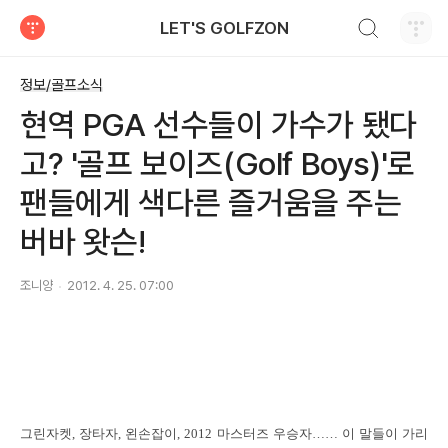
검색하기
LET'S GOLFZON
티스토리
정보/골프소식
현역 PGA 선수들이 가수가 됐다
고? '골프 보이즈(Golf Boys)'로
팬들에게 색다른 즐거움을 주는
버바 왓슨!
조니양
2012. 4. 25. 07:00
그린자켓
,
장타자
,
왼손잡이
, 2012
마스터즈 우승자…… 이 말들이 가리