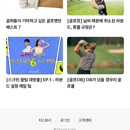
골퍼들이 기억하고 싶은 골프명언
[골프장] 날씨 때문에 취소된 라운
베스트 7
드, 환불 규정은?
[스크린 꿀팁 대방출] EP.1 – 라운
[골프OB] OB가 났을 경우의 골
드 설정 깨알 팁
프룰
의안내
티스토리
로그인
고객센터
© Daum Corp.