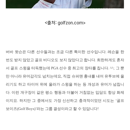
<출처: golfzon.com>
버바 왓슨은 다른 선수들과는 조금 다른 특이한 선수입니다
.
레슨을 한
번도 받지 않았고 골프 비디오도 보지 않았다고 합니다
.
희한하게도 혼자
서 골프 스윙을 터득했는데
PGA
선수 중 최고의 장타를 칩니다
. ^^;
그 뿐
만 아니라 유머감각도 넘치는데요
,
직접 슈퍼맨 흉내를 내어 유투브에 올
리기도 하고 타이어 위에 올라가 스윙을 하는 등 개성과 유머가 넘칩니
다
.
이런 개구장이 같은 평소 행동과 더불어 거침없는 입담도 항상 화제
이지요
.
하지만 그 중에서도 가장 신선하고 충격적이었던 시도는
‘
골프
보이즈
(Golf Boys)’
라는 그룹 결성이라고 할 수 있답니다
!