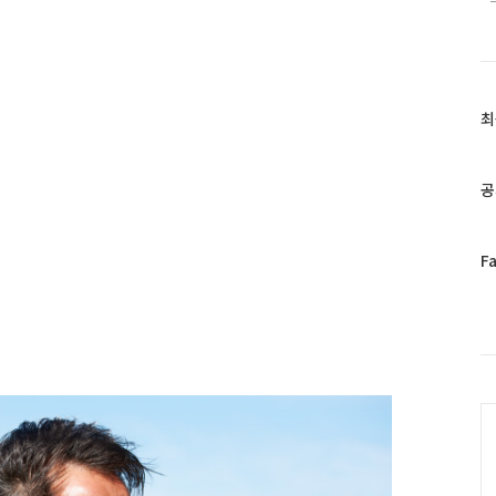
최
최
근
글
과
공
인
기
글
페
F
이
스
북
트
위
터
C
플
러
그
인