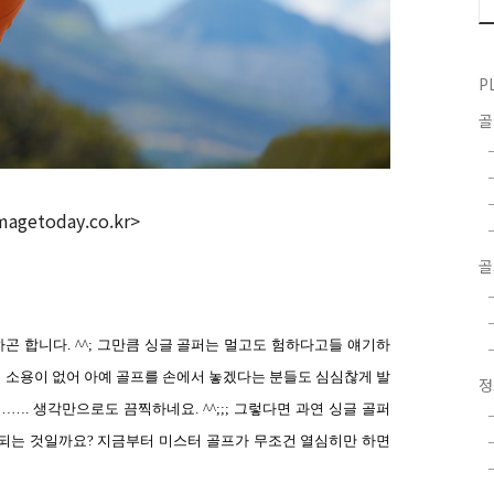
P
magetoday.co.kr>
골
하곤 합니다
. ^^;
그만큼 싱글 골퍼는 멀고도 험하다고들 얘기하
도 소용이 없어 아예 골프를 손에서 놓겠다는 분들도 심심찮게 발
……
.
생각만으로도 끔찍하네요
. ^^;;;
그렇다면 과연 싱글 골퍼
 되는 것일까요
?
지금부터 미스터 골프가 무조건 열심히만 하면