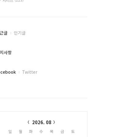
시리즈
근글
인기글
지사항
acebook
Twitter
alendar
2026. 08
일
월
화
수
목
금
토