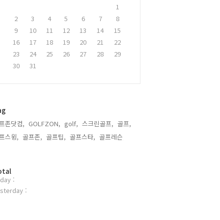
1
2
3
4
5
6
7
8
9
10
11
12
13
14
15
16
17
18
19
20
21
22
23
24
25
26
27
28
29
30
31
ag
프존닷컴,
GOLFZON,
golf,
스크린골프,
골프,
프스윙,
골프존,
골프팁,
골프스타,
골프레슨,
otal
day :
sterday :