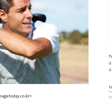
T
골
골
방
T
To
문
magetoday.co.kr>
자
Ye
수