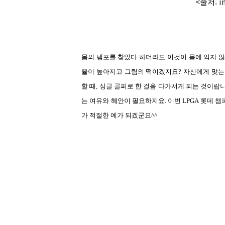
<출처: i
몸의 템포를 찾았다 하더라도 이것이 몸에 익지 
율이 높아지고 그림의 떡이겠지요
?
자신에게 맞는
할 때
,
싱글 골퍼로 한 걸음 다가서게 되는 것이랍
는 여유와 혜안이 필요하지요
.
이번
LPGA
롯데 챔
가 적절한 예가 되겠군요
^^