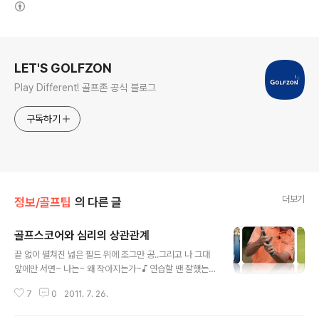
(새창열림)
로그 정보
LET'S GOLFZON
Play Different! 골프존 공식 블로그
구독하기
더보기
정보/골프팁
의 다른 글
골프스코어와 심리의 상관관계
글 내용
끝 없이 펼쳐진 넓은 필드 위에 조그만 공..그리고 나 그대
앞에만 서면~ 나는~ 왜 작아지는가~♪ 연습할 땐 잘했는데
~ 필드에선 스코어가 잘 안나온다?! 연습장에서 땀나도록
7
0
2011. 7. 26.
스윙해서 이제 조금 자신감이 붙어 필드로 나갔지만 왠지
모르게 필드에선 작아지시나요? 동반자에게 스윙에 대해