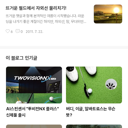
청산유수로 조언을 해주고선 막상 자신은 미스샷을 날려
뜨거운 필드에서 자외선 물리치기!
얼굴이 화끈했던 경험 있으신가요?! 며칠 전까지만 해도 잘
글 내용
됐던 샷이 거짓말처럼 뜻대로 되지 않고~ 연습장에서의 그
뜨거운 햇살과 함께 본격적인 여름이 시작됐습니다. 라운
자신감 넘치던 스윙을 하던 나의 모습은 어디로 갔는지~!
딩을 나가기 좋은 계절이긴 하지만, 자외선, 땀, 무더위만큼
하지만 걱정마세요^-^!!! 여러분만 겪는 과정이 아니니까요
은 골퍼들을 괴롭게 하는데요. 특히 30도를 오르내리는 한
미스터 존이 바로 문제진단에 들어갑니닷~~!! 연습장 프로
6
0
2011. 7. 22.
여름 찜통더위에는 자칫 건강에 지장을 줄 수도 있기 때문
인 당신!! 필드에서도 한가닥하기 위해서 꼭 필요한 그 것!!!
에 뜨거운 열기와 자외선으로부터 몸을 보호하기 위한 대
그것은 바로 멘탈!..
책이 시급합니다!! 자외선이 피부에 미치는 영향은? 우선
자외선 B는 피부를 가무잡잡하게 태워주는 태닝효과가 있
는데 심하면 일광 화상을 일으킵니다. 또한 자외선 A는 색
이 블로그 인기글
소침착과 주름. 노화를 불러올 수 있어요!! 자, 그렇다면 무
시무시한 자외선을 물리치러 가볼까요?! SUN GLASSES
자외선에 직접적으로 오랜 시간 노출되는 경우 각막에 일
시적인 화상 증세가 나타나는 '광각막염'이 발생할 수 있습
니다. 따라서 UV코팅이 되어있는..
AI스핀센서 "투비전NX 플러스"
버디, 이글, 알바트로스는 무슨
신제품 출시
뜻?