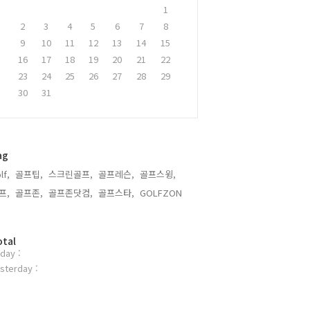
1
2
3
4
5
6
7
8
9
10
11
12
13
14
15
16
17
18
19
20
21
22
23
24
25
26
27
28
29
30
31
ag
lf,
골프팁,
스크린골프,
골프레슨,
골프스윙,
프,
골프존,
골프존닷컴,
골프스타,
GOLFZON,
otal
day :
sterday :