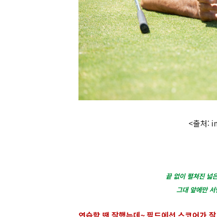
<출처: i
끝 없이 펼쳐진 넓은
그대 앞에만 서
연습할 땐 잘했는데~ 필드에선 스코어가 잘