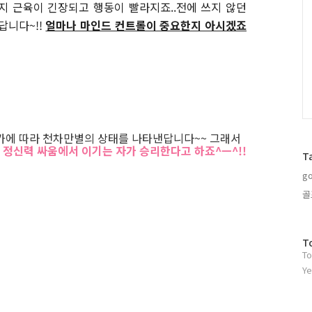
지 근육이 긴장되고 행동이 빨라지죠..전에 쓰지 않던
답니다~!!
얼마나 마인드 컨트롤이 중요한지 아시겠죠
가에 따라 천차만별의 상태를 나타낸답니다~~ 그래서
 정신력 싸움에서 이기는 자가 승리한다고 하죠^ㅡ^!!
T
go
골
방
T
To
문
자
Ye
수