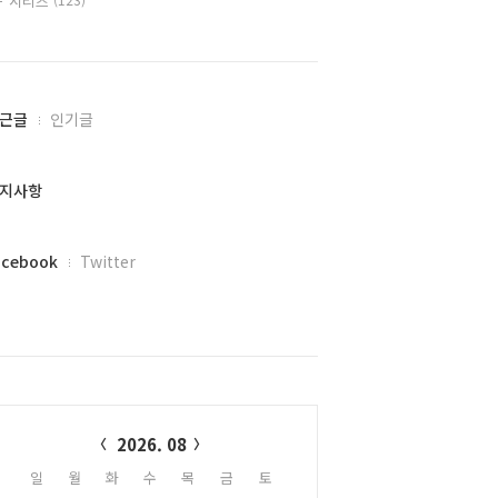
시리즈
근글
인기글
지사항
acebook
Twitter
alendar
2026. 08
일
월
화
수
목
금
토