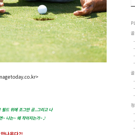
P
골
magetoday.co.kr>
 필드 위에 조그만 공..그리고 나
면~ 나는~ 왜 작아지는가~♪
 안나온다?!