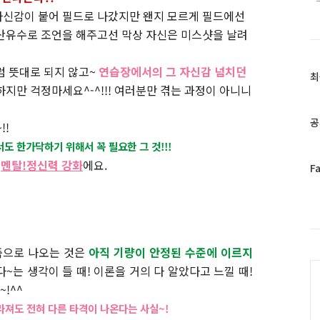
자신감이 붙어 필드로 나갔지만 왠지 모르게 필드에선
산유수로 조언을 해주고선 막상 자신은 미스샷을 날려
럼 뜻대로 되지 않고~
연습장에서의 그 자신감 넘치던
최
최
하지만 걱정마세요^-^!!! 여러분만 겪는 과정이 아니니
근
글
과
공
!!
인
도 한가닥하기 위해서 꼭 필요한 그 것!!!
기
글
로
멘탈!
정신력 강화
에요.
페
F
이
스
북
트
위
죽으로 나오는 것은
아직 기량이 안정된 수준에 이르지
터
C
플
다~는 생각이 들 때! 이론을 거의 다 알았다고 느낄 때!
러
!^^
그
라져도 전혀 다른 타격이 나온다는 사실~!
인