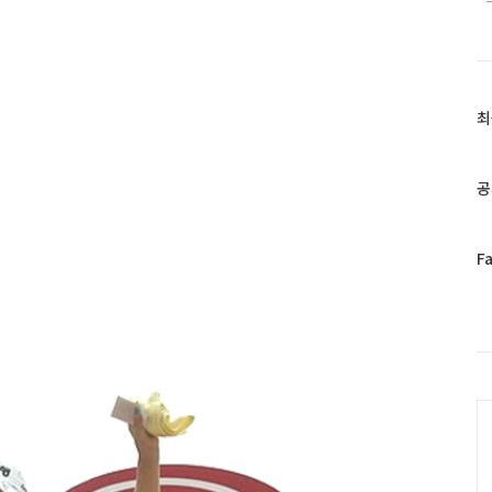
최
최
근
글
과
공
인
기
글
페
F
이
스
북
트
위
터
C
플
러
그
인