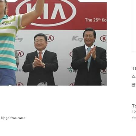
T
스
골
방
T
To
문
자
Ye
처: golfzon.com>
수