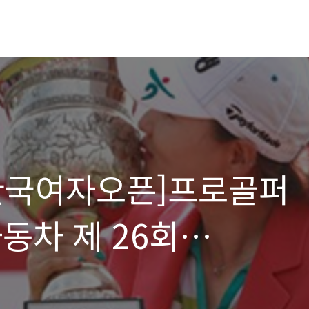
한국여자오픈]프로골퍼
동차 제 26회
골프 선수대회 ‘메이저