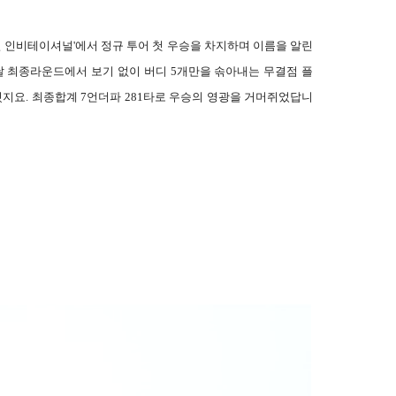
일 인비테이셔널'에서 정규 투어 첫 우승을 차지하며 이름을 알린
날 최종라운드에서 보기 없이 버디 5개만을 솎아내는 무결점 플
줬지요. 최종합계 7언더파 281타로 우승의 영광을 거머쥐었답니