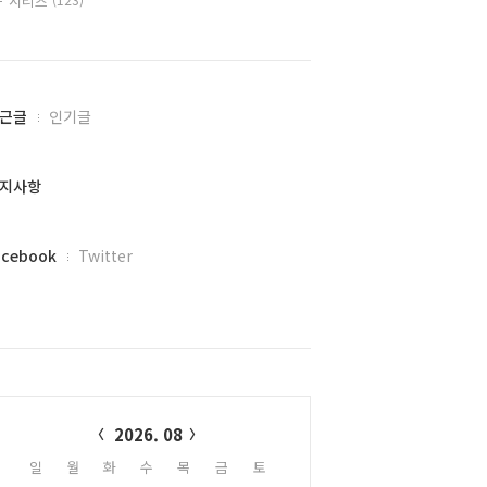
시리즈
근글
인기글
지사항
acebook
Twitter
alendar
2026. 08
일
월
화
수
목
금
토