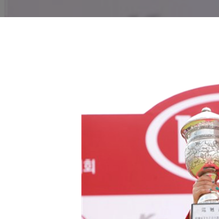
퀸’ 등극!