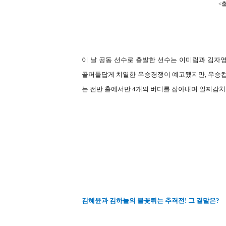
<출
이 날 공동 선수로 출발한 선수는 이미림과 김자영
골퍼들답게 치열한 우승경쟁이 예고됐지만, 우승컵
는 전반 홀에서만 4개의 버디를 잡아내며 일찌감치 
김혜윤과 김하늘의 불꽃튀는 추격전! 그 결말은?