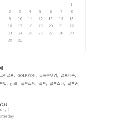
1
2
3
4
5
6
7
8
9
10
11
12
13
14
15
16
17
18
19
20
21
22
23
24
25
26
27
28
29
30
31
ag
크린골프,
GOLFZON,
골프존닷컴,
골프레슨,
프팁,
golf,
골프스윙,
골프,
골프스타,
골프존,
otal
day :
sterday :