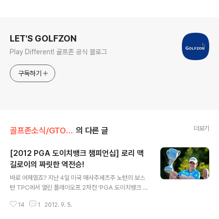
로그 정보
LET'S GOLFZON
Play Different! 골프존 공식 블로그
구독하기
더보기
골프존소식/GTOUR
의 다른 글
[2012 PGA 도이치뱅크 챔피언십] 로리 맥
길로이의 짜릿한 역전승!
글 내용
바로 어제였죠? 지난 4일 미국 매사추세츠주 노턴의 보스
턴 TPC에서 열린 플레이오프 2차전 'PGA 도이치뱅크 챔
피언십'에서 로리 맥길로이가 웨스트 호이젠을 1타 차로 따
14
1
2012. 9. 5.
돌리고 최종합계 20언더파 264타를 기록하며 역전승을
거두었습니다. 이로써 로리 맥길로이는 지난 달 PGA챔피