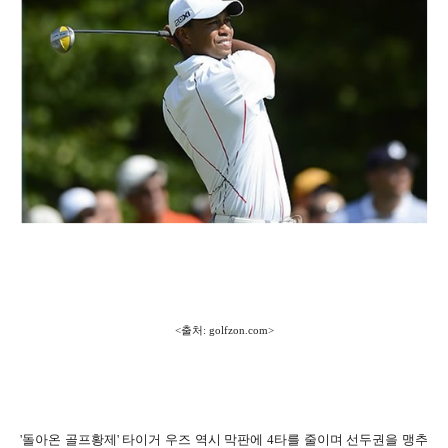
<출처: golfzon.com>
'돌아온 골프황제' 타이거 우즈 역시 막판에 4타를 줄이며 선두권을 맹추