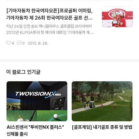
언십 우승 이후 한 달 만에 다시 우승컵을 들어올렸답니다.
[기아자동차 한국여자오픈]프로골퍼 이미림,
이번 우승은 무엇보다 1,000만 달러의 천문학적인 우승상
금이 걸린 페덱스컵 시리즈에서 일찌감치 1승을 수확했다
기아자동차 제 26회 한국여자오픈 골프 선수
글 내용
는 것에 의미가 있습니다. 포인트 랭킹 1위로 3차전 BMW
대회 ‘메이저 퀸’ 등극!
지난 26일 인천 송도 잭니클라우스 골프클럽 코리아에서
챔피언십에 나서는 것과 동시에 최종 4차전 투어 챔피언십
2012년 KLPGA투어 첫 메이저 대회인 '기아자동차 제 2
에서는 적어도 '톱5'를 확보할 수 있어, 최종 우승까지 내다
6회 한국여자오픈 골프 선수대회'가 마무리 되었습니다!
볼 수 있는 동력을 마련하게 된 것이죠. ^^ 맥길로이의 막판
4
0
2012. 8. 28.
대회의 마지막 날은 2만 명의 갤러리가 몰려드는 뜨거운
뒤집기, 승부를 결..
열기 속에서 치러졌는데요, 이 날의 경기에서는 과연 어떤
일들이 있었는지 미스터존과 함께 돌아볼까요? ^0^ 이미
림, 한국여자오픈 우승 '메이저 퀸' 등극 이번 대회의 영광
의 우승컵은 지난해 6월 '에쓰오일 인비테이셔널'에서 정
이 블로그 인기글
규 투어 첫 우승을 차지하며 이름을 알린 이미림 선수가 차
지! 이미림 선수는 대회 마지막 날 최종라운드에서 보기 없
이 버디 5개만을 솎아내는 무결점 플레이로 4언더파 68타
를 치는 놀라운 성적을 보여줬지요. 최종합계 7언더파 28
1타로 우승의 영광을 거머쥐었..
AI스핀센서 "투비전NX 플러스"
[골프게임] 내기골프 종류 및 방법
신제품 출시