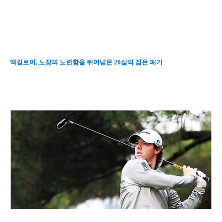
맥길로이, 노장의 노련함을 뛰어넘은 20살의 젊은 패기