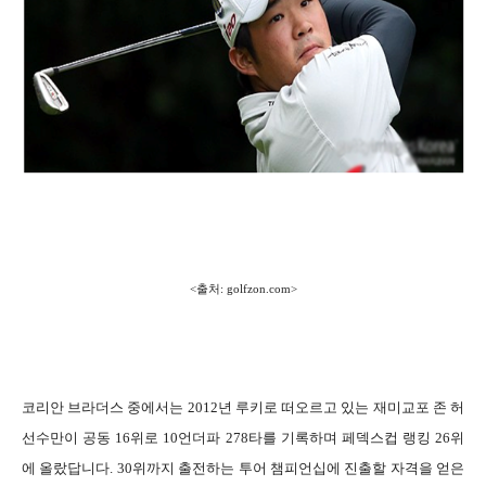
<출처: golfzon.com>
코리안 브라더스 중에서는 2012년 루키로 떠오르고 있는 재미교포 존 허
선수만이 공동 16위로 10언더파 278타를 기록하며 페덱스컵 랭킹 26위
에 올랐답니다. 30위까지 출전하는 투어 챔피언십에 진출할 자격을 얻은