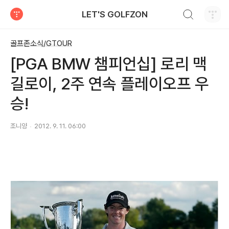
검색하기
LET'S GOLFZON
티스토리
골프존소식/GTOUR
[PGA BMW 챔피언십] 로리 맥
길로이, 2주 연속 플레이오프 우
승!
조니양
2012. 9. 11. 06:00