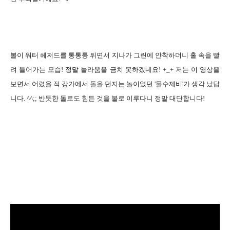
볼이 워터 헤저드를 통통통 튀면서 지나가 그린에 안착하더니 홀 속을 빨
려 들어가는 모습
!
정말 놀라움을 금치 못하겠네요
! +_+
저는 이 영상을
보면서 어렸을 적 강가에서 돌을 던지는 놀이였던
'
물수제비
'
가 생각 났답
니다
. ^^;;
반듯한 돌로도 힘든 것을 볼로 이루다니 정말 대단합니다
!