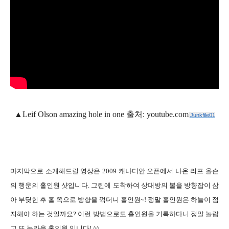
▲
Leif Olson amazing hole in one
출처
: youtube.com
Junkfile01
마지막으로 소개해드릴 영상은
2009
캐나디안 오픈에서 나온 리프 올슨
의 행운의 홀인원 샷입니다
.
그린에 도착하여 상대방의 볼을 방향잡이 삼
아 부딪힌 후 홀 쪽으로 방향을 꺾더니 홀인원
~!
정말 홀인원은 하늘이 점
지해야 하는 것일까요
?
이런 방법으로도 홀인원을 기록하다니 정말 놀랍
고 또 놀라운 홀인원 입니다
! ^^