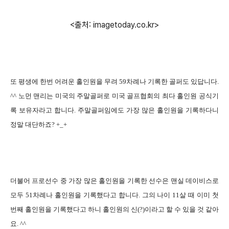
<출처: imagetoday.co.kr>
또 평생에 한번 어려운 홀인원을 무려
59
차례나 기록한 골퍼도 있답니다
.
^^
노먼 맨리는 미국의 주말골퍼로 미국 골프협회의 최다 홀인원 공식기
록 보유자라고 합니다
.
주말골퍼임에도 가장 많은 홀인원을 기록하다니
정말 대단하죠
? +_+
더불어 프로선수 중 가장 많은 홀인원을 기록한 선수은 맨실 데이비스로
모두
51
차례나 홀인원을 기록했다고 합니다
.
그의 나이
11
살 때 이미 첫
번째 홀인원을 기록했다고 하니 홀인원의 신
(?)
이라고 할 수 있을 것 같아
요
. ^^