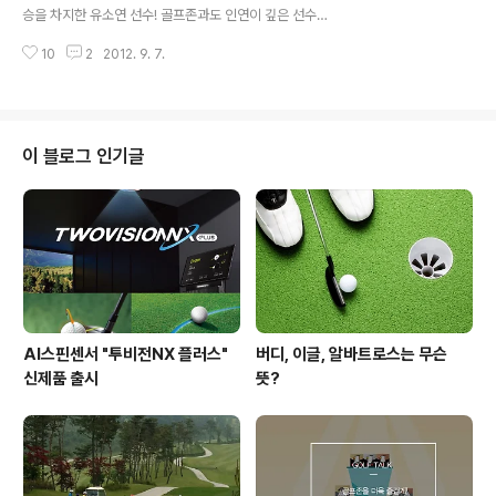
고 1,000만 달러는 어떻게 해야 차지 할 수 있는지 등 페덱
승을 차지한 유소연 선수! 골프존과도 인연이 깊은 선수이
스컵 플레이 오프에 대한 모든 것을 알아보도록 할게요! ^0
지만 주니어 시절부터 '될성부른 떡잎'이라는 평가를 받으
^ 4개 대회를 거치는 서바이벌 형식 그리고 숨막히는 역전
10
2
2012. 9. 7.
며 엘리트 코스를 거친 대표적인 선수로 손꼽히지요. ^^ 특
극 먼저 페덱스컵 플레이오프..
히 유소연 선수는 국가 대표 생활을 오래한 만큼 정통스윙
을 구사하며 장타를 날리기로 유명한데요, 한 신문사에서
실시한 '한국 최고의 스윙 퀸 Best3'에 선정되기 했답니
다. 오늘은 파워풀한 스윙의 정석을 보여주는 유소연 선수
이 블로그 인기글
의 스윙을 한 번 구경해 볼까요? ^0^ 드라이버샷, 스피드는
기본! 정확하고 파워풀하게 ▲ 2011 KLPGA 하이트진로
챔피언십 3R 유소연 드라이버 정면 먼저 유소연 선수의 드
라이버샷을 살펴볼까요? ^^ 유소연 선수는 168cm의 훤
칠한 키로 파워풀한 스..
AI스핀센서 "투비전NX 플러스"
버디, 이글, 알바트로스는 무슨
신제품 출시
뜻?