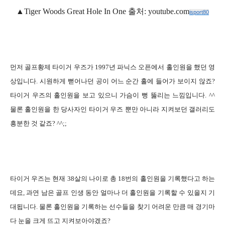
▲
Tiger Woods Great Hole In One
출처
: youtube.com
isport80
먼저 골프황제 타이거 우즈가
1997
년 파닉스 오픈에서 홀인원을 했던 영
상입니다
.
시원하게 뻗어나던 공이 어느 순간 홀에 들어가 보이지 않죠
?
타이거 우즈의 홀인원을 보고 있으니 가슴이 뻥 뚫리는 느낌입니다
. ^^
물론 홀인원을 한 당사자인 타이거 우즈 뿐만 아니라 지켜보던 갤러리도
흥분한 것 같죠
? ^^;;
타이거 우즈는 현재
38
살의 나이로 총
18
번의 홀인원을 기록했다고 하는
데요
,
과연 남은 골프 인생 동안 얼마나 더 홀인원을 기록할 수 있을지 기
대됩니다
.
물론 홀인원을 기록하는 선수들을 찾기 어려운 만큼 매 경기마
다 눈을 크게 뜨고 지켜보아야겠죠
?