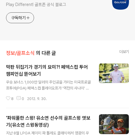
Play Different! 골프존 공식 블로그
구독하기
더보기
정보/골프소식
의 다른 글
막판 뒤집기가 경기의 묘미?! 페덱스컵 투어
챔피언십 뜯어보기
글 내용
우승 보너스 1,000만 달러의 주인공을 가리는 미국프로골
프투어(PGA) 페덱스컵 플레이오프가 '역전의 사나이' 스
네데커의 우승으로 막을 내렸습니다. 올해는 2년 만에 부
8
0
2012. 9. 30.
활한 타이거 우즈가 페덱스컵의 우승경쟁에 뛰어들면서 차
세대 골프황제 맥길로이와의 숨막히는 접전을 펼쳤는데요,
그야말로 역대 시즌 중 가장 큰 흥행을 거두었다고 해도 과
'파워풀한 스윙! 유소연 선수의 골프스윙 엿보
언이 아니랍니다. ^^; 올해로 6년째를 맞이하는 플레이 오
프는 한국에서도 그 인기가 대단하답니다. 오늘은 미스터
기(유소연 스윙동영상)
글 내용
존과 함께 페덱스컵이 어떤 방식으로 진행이 되는지, 그리
지난 8월 LPGA 제이미 파 톨레도 클래식에서 영광의 우