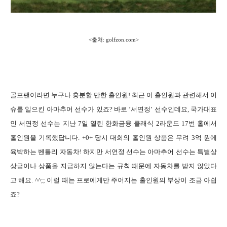
<
출처
: golfzon.com>
골프팬이라면 누구나 흥분할 만한 홀인원
!
최근 이 홀인원과 관련해서 이
슈를 일으킨 아마추어 선수가 있죠
?
바로
‘
서연정
’
선수인데요
,
국가대표
인 서연정 선수는 지난
7
일 열린 한화금융 클래식
2
라운드
17
번 홀에서
홀인원을 기록했답니다
. +0+
당시 대회의 홀인원 상품은 무려
3
억 원에
육박하는 벤틀리 자동차
!
하지만 서연정 선수는 아마추어 선수는 특별상
상금이나 상품을 지급하지 않는다는 규칙 때문에 자동차를 받지 않았다
고 해요
. ^^;;
이럴 때는 프로에게만 주어지는 홀인원의 부상이 조금 아쉽
죠
?