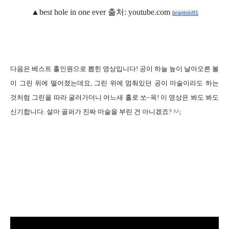
▲
best hole in one ever
출처
: youtube.com
brantski91
다음은 베스트 홀인원으로 뽑힌 영상입니다
!
공이 하늘 높이 날아오른 볼
이 그린 위에 떨어졌는데요
,
그린 위에 멈춰있던 공이 마술이라도 하는
것처럼 그린을 따라 굴러가더니 어느새 홀로 쏘
~
옥
!
이 영상은 봐도 봐도
신기합니다
.
설마 골퍼가 진짜 마술을 부린 건 아니겠죠
? ^^;