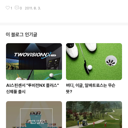
둘째로 기원전 네델란드 지방의 어린아이들이 실내에서 즐
은 사랑을 받은 잭 에프론과 섹시 아이콘 제시카 알바도 골
겨하던 코르프(kolf)라는 경기에서 비롯됐다는 설이 있는
1
0
2011. 8. 3.
프를 즐긴다 사실~!!! 미스터 존도 골프를 통해 헐리우드 배
데요. 13세기 무렵, 네덜란드에서 ..
우들처럼 탄탄한 몸매를 가질 수 있을까요?! 그럼! 지금부
터 미스터 존과 함께 헐리우드 골프애호가 영예의 1위부터
3위까지! 한번 살펴보아요~~!! 1.잭 와그너(Jack Wagne
r)헐리우드 골퍼랭킹 1위인 잭 와그너(Jack Wagner)는
이 블로그 인기글
영화배우와 가수로서 유명했는데요. 'All I need'라는 명곡
으로 80년대를 휩쓸었던 스타입니다! 헐리우드에서 골프
랭킹 1위라니! 왠만한 아마추어 골퍼실력 못지않겠는걸요
=ㅁ= 2. 루카스 블랙(Lucas Black) 분노의 질주(..
AI스핀센서 "투비전NX 플러스"
버디, 이글, 알바트로스는 무슨
신제품 출시
뜻?