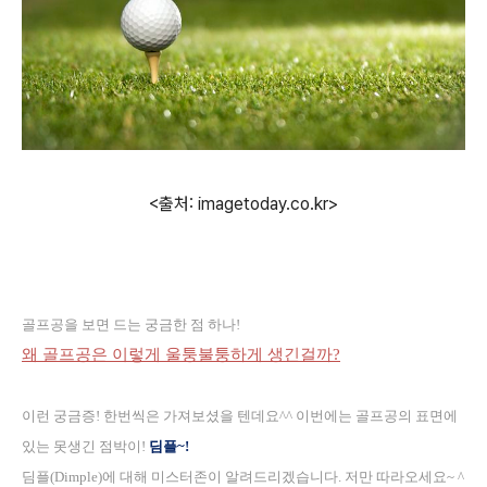
<출처: imagetoday.co.kr>
골프공을 보면 드는 궁금한 점 하나
!
왜 골프공은 이렇게 울퉁불퉁하게 생긴걸까
?
이런 궁금증
!
한번씩은 가져보셨을 텐데요
^^
이번에는 골프공의 표면에
있는 못생긴 점박이
!
딤플
~!
딤플
(Dimple)
에 대해 미스터존이 알려드리겠습니다
.
저만 따라오세요
~ ^