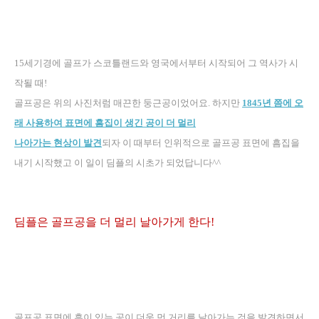
15세기경에 골프가 스코틀랜드와 영국에서부터 시작되어 그 역사가 시
작될 때!
골프공은 위의 사진처럼 매끈한 둥근공이었어요
.
하지만
1845
년 쯤에 오
래 사용하여 표면에 흠집이 생긴 공이 더 멀리
나아가는 현상이 발견
되자 이 때부터 인위적으로 골프공 표면에 흠집을
내기 시작했고 이 일이 딤플의 시초가 되었답니다
^^
딤플은 골프공을 더 멀리 날아가게 한다
!
골프공 표면에
흠이 있는 공이 더욱 먼 거리를 날아가는 것을 발견하면서