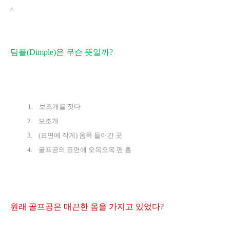
^
딤플
(Dimple)
은 무슨 뜻일까
?
1.
보조개를 짓다
2.
보조개
3.
(
표면에 작게
)
옴폭 들어간 곳
4.
골프공의 표면에 오목오목 팬 홈
원래 골프공은 매끈한 몸을 가지고 있었다
?