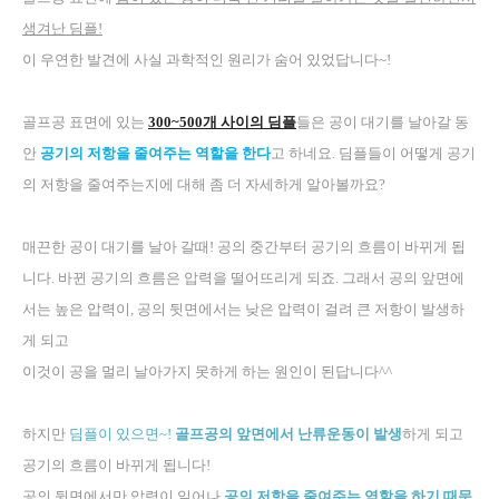
생겨난 딤플
!
이 우연한 발견에 사실 과학적인 원리가 숨어 있었답니다
~!
골프공 표면에 있는
300~500
개 사이의 딤플
들은 공이 대기를 날아갈 동
안
공기의 저항을 줄여주는 역할을 한다
고 하네요
.
딤플들이 어떻게 공기
의 저항을 줄여주는지에 대해 좀 더 자세하게 알아볼까요
?
매끈한 공이 대기를 날아 갈때
!
공의 중간부터 공기의 흐름이 바뀌게 됩
니다
.
바뀐 공기의 흐름은 압력을 떨어뜨리게 되죠
.
그래서 공의 앞면에
서는 높은 압력이
,
공의 뒷면에서는 낮은 압력이 걸려 큰 저항이 발생하
게 되고
이것이 공을 멀리 날아가지 못하게 하는 원인이 된답니다
^^
하지만
딤플이 있으면
~!
골프공의 앞면에서 난류운동이 발생
하게 되고
공기의 흐름이 바뀌게 됩니다
!
공의 뒷면에서만 압력이 일어나
공의 저항을 줄여주는 역할을 하기 때문