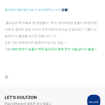
골프공이 멀리멀리 날 수 있게 해주는 녀석
,
딤플
!
‘
골프공은 왜 이렇게 못 생겼을까
?’
하고 생각하셨던 분들이 계셨다면
!!'
이제 요 점박이 같은 녀석이 아주 예쁘게 보이실 것 같네요
^^
그렇다고
일부러 더 흠집을 내시면 안됩니다
~^^!!.
모든 것은 과학적으로 설계되어 있다는 사실
~!
그럼
예쁜 점박이 딤플이 박힌 골프공과 함께 멋진 샷을 날리러 출발
~!
(새창열림)
로그 정보
LET'S GOLFZON
Play Different! 골프존 공식 블로그