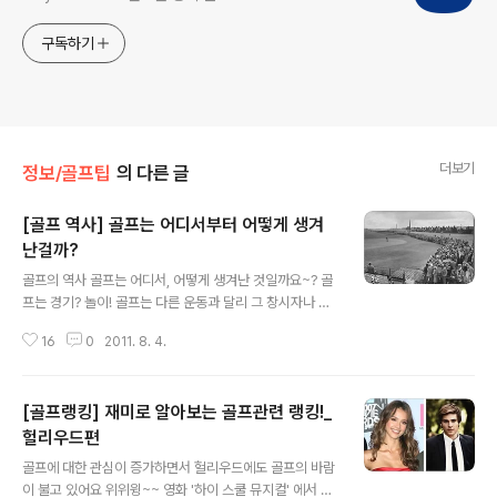
구독하기
더보기
정보/골프팁
의 다른 글
[골프 역사] 골프는 어디서부터 어떻게 생겨
난걸까?
글 내용
골프의 역사 골프는 어디서, 어떻게 생겨난 것일까요~? 골
프는 경기? 놀이! 골프는 다른 운동과 달리 그 창시자나 기
원에 대한 정확한 기록이 없는데요.스코틀랜드, 네덜란드,
16
0
2011. 8. 4.
중국 등의 나라에서 골프가 처음 시작되었다는 기원설이
있으나, 현재는 스코틀랜드 골프 기원설이 가장 유력합니
다. 현재 일반적으로 널리 알려진 골프의 기원에 대해서 말
[골프랭킹] 재미로 알아보는 골프관련 랭킹!_
씀드릴께요~!! 첫째로 로마시대 시이저(BC100~44) 때
스코틀랜드 성을 정복한 병사들이 야영지에서 쉬던 중 한
헐리우드편
글 내용
쪽 끝이 구부러진 막대기로 새털로 된 공을 치며 즐겼던 놀
골프에 대한 관심이 증가하면서 헐리우드에도 골프의 바람
이가 오늘날 스코틀랜드에 남아 골프가 됐다는 설입니다.
이 불고 있어요 위위윙~~ 영화 '하이 스쿨 뮤지컬' 에서 많