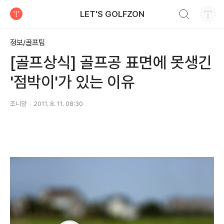
검색하기
LET'S GOLFZON
티스토리
정보/골프팁
[골프상식] 골프공 표면에 못생긴
'점박이'가 있는 이유
조니양
2011. 8. 11. 08:30