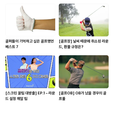
골퍼들이 기억하고 싶은 골프명언
[골프장] 날씨 때문에 취소된 라운
베스트 7
드, 환불 규정은?
[스크린 꿀팁 대방출] EP.1 – 라운
[골프OB] OB가 났을 경우의 골
드 설정 깨알 팁
프룰