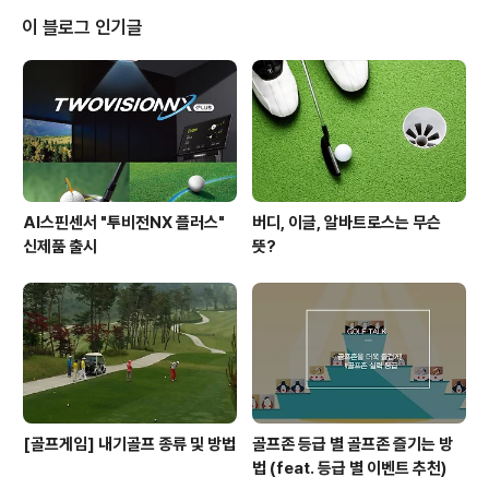
KLPGA 여전사들의 독특한 패션 아이템 & 스타일이 있습
이 블로그 인기글
니다! ▶▶ 캉캉 스커트로 발랄한 분위기 UP 첫 번째 소개
드릴 패션 아이템은 김하늘 선수의 캉캉 스커트! 김하늘 선
수는 상금왕 2연패라는 타이틀 못지 않게 뛰어난 패션 스
타일을 갖춘 선수로 유명하죠? 위 코디만 보아도 그녀의 패
션 내공을 충분히 짐작..
AI스핀센서 "투비전NX 플러스"
버디, 이글, 알바트로스는 무슨
신제품 출시
뜻?
[골프게임] 내기골프 종류 및 방법
골프존 등급 별 골프존 즐기는 방
법 (feat. 등급 별 이벤트 추천)