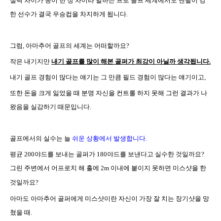
실력
차이가 종이 한 장 차이라 말하는 프로 골프 세계에서도 멘탈이 강
한 선수가 결국 우승컵을 차지하게 됩니다
.
그럼
,
아마추어 골프의 세계는 어떠할까요
?
작은 내기지만
내기
골프를 많이 해본 골퍼가 최강이 아닐까 생각됩니다
.
내기
골프 경험이 많다는 얘기는 그 만큼 필드 경험이 많다는 얘기이고
,
또한
돈을 크게 잃었을 때 분명 자신을 컨트롤 하지 못해 그런 결과가 나
왔음을 실감하기 때문입니다
.
골프에서의 실수는 늘
쉬운 상황에서 발생합니다
.
평균
200
야드를 보내는 골퍼가
180
야드를 보낸다고 실수한 것일까요
?
그린
주변에서 어프로치 해 홀에
2m
이내에 붙이지 못하면 미스샷을 한
것일까요
?
아마도
아마추어 골퍼에게 미스샷이란 자신이 가장 잘 치는 장기샷을 망
쳤을 때
.