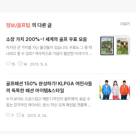
더보기
정보/골프팁
의 다른 글
소장 가치 200%~! 세계의 골프 우표 모음
글 내용
작지만 큰 가치를 지닌 물건들이 있습니다. 우표도 그 중 하
나라고 할 수 있죠? 역사적으로 기념이 될만한 이야기가 담
겨 있는 우표들은 어마어마한 가치를 자랑하기도 하니 말
15
14
2013. 5. 6.
이에요. 또한 각종 마니아들의 마음을 혹하게 만드는 우표
들도 많이 있는데요~ 골퍼를 자극하는 우표라면 역시 골프
관련 우표! 소장하는 것만으로 왠지 마음이 흐뭇~해지는
골프패션 150% 완성하기! KLPGA 여전사들
효과를 누릴 수 있습니다. ㅎㅎ 얼마 전 조니양은 우표 수집
을 취미로 하는 지인으로부터 골프 우표 몇 가지를 선물 받
의 독특한 패션 아이템&스타일
글 내용
았어요. 받은 우표들을 정리하면서 어떤 이야기가 담겨 있
누가 보아도 고급스럽고 예쁜 디자인의 골프웨어, 숨길 수
나 알아보는 시간은 생각 이상으로 즐거웠답니다. 골팬 여
없는 감각적인 레이어드 센스! 자신 있게 패션을 연출해 보
러분께도 그 소소한 즐거움을 공유 드릴게요! ^^ 수채화 형
지만 어딘지 모르게 부족하다는 느낌을 받아 보신 적이 있
식으로 표현된 평화로운 골프 풍경이 무척 인상적이죠? 뉴
7
8
2013. 4. 26.
나요? 그렇다면 혹시 골팬님의 패션에 '조화'는 있지만 '개
질랜드의 따뜻한 날씨를 연상시키는..
성'은 부족한 것인지도 모릅니다! 진정한 패션의 완성은 개
성 있는 패션 아이템들 조화롭게 소화해 내는 것이라 할 수
있는데요~ 여기 골팬 여러분의 패션 본능을 만족 시켜 줄