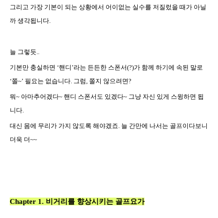
그리고
가장 기본이 되는 상황에서 어이없는 실수를 저질렀을 때가 아닐
까 생각됩니다
.
늘
그렇듯
..
기본만
충실하면
‘
핸디
’
라는 든든한 스폰서
(?)
가 함께 하기에 속된 말로
‘
쫄
~’
필요는 없습니다
.
그럼
,
쫄지 않으려면
?
뭐
~
아마추어겠다
~
핸디 스폰서도 있겠다
~
그냥 자신 있게 스윙하면 됩
니다
.
대신
몸에 무리가 가지 않도록 해야겠죠
.
늘 간만에 나서는 골프이다보니
더욱 더
~~
Chapter 1.
비거리를 향상시키는 골프요가