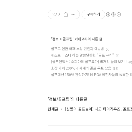
7
구독하기
'
정보
>
골프팁
' 카테고리의 다른 글
골프로 인한 어깨 부상 원인과 예방법
(2)
퀴즈로 마스터 하는 알쏭달쏭한 "골프 규칙"
(4)
[골프인앱스 : 소피아의 골프요가] 비거리 늘려 보기!!
(8)
소장 가치 200%~! 세계의 골프 우표 모음
(14)
골프패션 150% 완성하기! KLPGA 여전사들의 독특한
'정보/골프팁'의 다른글
현재글
[심짱의 골프놀이] 나도 타이거우즈, 골프