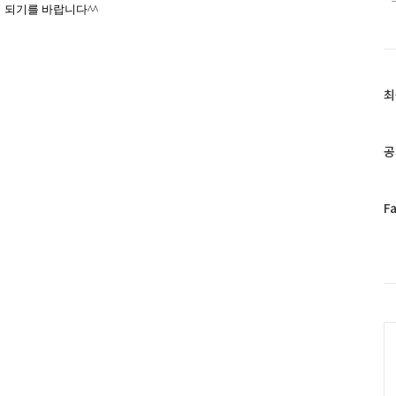
 되기를 바랍니다
^^
최
최
근
글
과
공
인
기
글
페
F
이
스
북
트
위
터
C
플
러
그
인