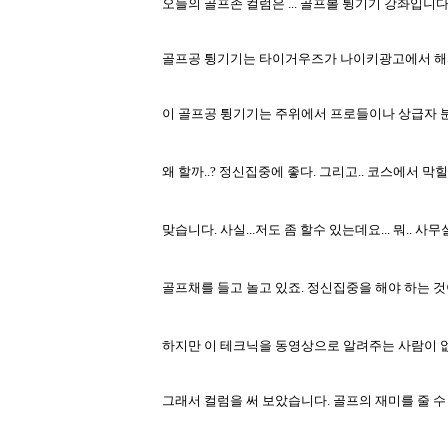
오늘의
골프존 컬럼은
...
골프볼 튕기기 강좌입니
골프공
튕기기는 타이거우즈가 나이키광고에서 해
이 골프공
튕기기는 주위에서 프로들이나 상급자 
왜 할까
..?
정신집중에 좋다
.
그리고
..
코스에서 막
맞습니다
.
사실
...
저도 좀 할수 있는데요
...
뭐
..
사무
골프채를
들고 놀고 있죠
.
정신집중을 해야 하는 
하지만
이 테크닉을 동영상으로 알려주는 사람이 
그래서
컬럼을 써 보았습니다
.
골프의 재미를 줄 수