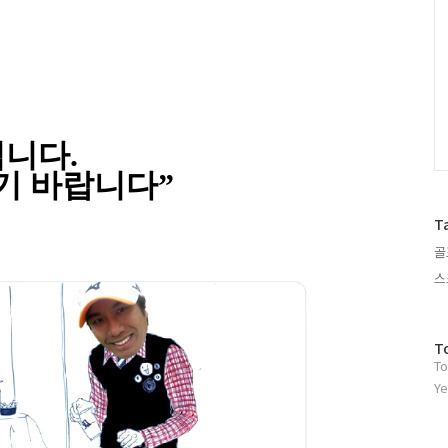
입니다
.
기 바랍니다”
T
골
스
방
T
To
문
자
Ye
수