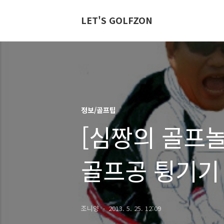
LET'S GOLFZON
정보/골프팁
[심짱의 골프놀
골프공 튕기기
조니양
2013. 5. 25. 12:09