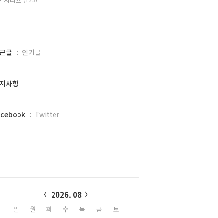
시리즈
근글
인기글
지사항
acebook
Twitter
alendar
2026. 08
일
월
화
수
목
금
토