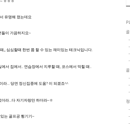
다
~
ㅎㅎㅎ
서 유명해 졌는데요
P
분들이 가끔하지요
~
힐때
,,
심심할때 한번 쯤 할 수 있는 재미있는 테크닉입니다
.
실에서 집에서
..
연습장에서 지루할 때
,
코스에서 막힐 때
..
골
것이라
...
당연 정신집중에 도움
?
이 되겠죠
^^
없더라
...
다 자기자랑만 하더라
~
ㅎ
 있는 골프공 튕기기
~