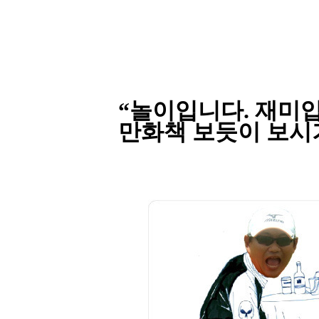
“놀이입니다
.
재미
만화책
보듯이 보시