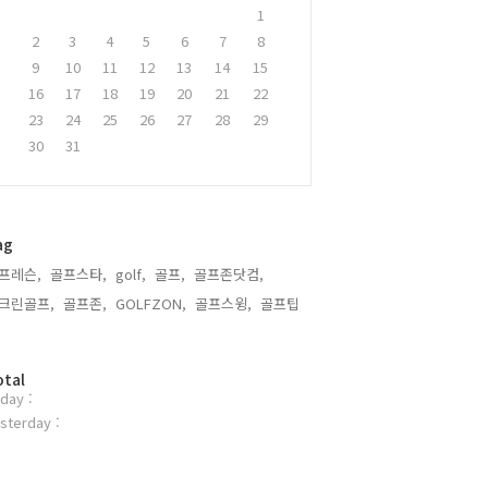
1
2
3
4
5
6
7
8
9
10
11
12
13
14
15
16
17
18
19
20
21
22
23
24
25
26
27
28
29
30
31
ag
프레슨,
골프스타,
golf,
골프,
골프존닷컴,
크린골프,
골프존,
GOLFZON,
골프스윙,
골프팁,
otal
day :
sterday :