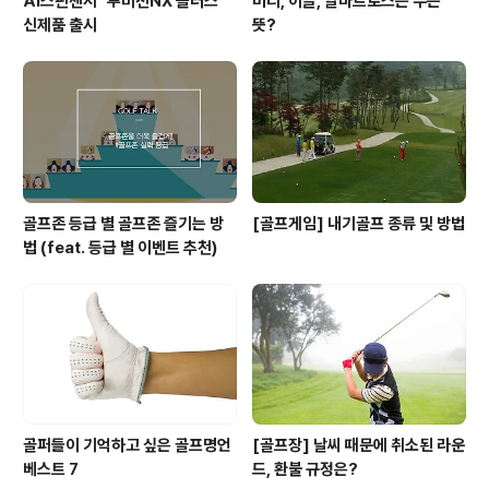
AI스핀센서 "투비전NX 플러스"
버디, 이글, 알바트로스는 무슨
신제품 출시
뜻?
골프존 등급 별 골프존 즐기는 방
[골프게임] 내기골프 종류 및 방법
법 (feat. 등급 별 이벤트 추천)
골퍼들이 기억하고 싶은 골프명언
[골프장] 날씨 때문에 취소된 라운
베스트 7
드, 환불 규정은?