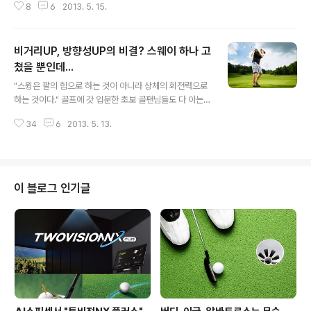
8
6
2013. 5. 15.
의미하는데요, 골프용어에서는 클럽을 좌우로 흔들어 감각
을 익히는 것을 말한다. 스윙 전 왜글로 긴장을 풀어라- 왜
글 동작은 좋은 습관이다. 대부분의 프로나 아마추어들은
비거리UP, 방향성UP의 비결? 스웨이 하나 고
볼을 마주했을 때 왜글 동작을 취한다. 그렇다면 왜글을 하
는 이유는 무엇일까? 그것은 경직된 팔의 근육을 풀어줌과
쳤을 뿐인데...
글 내용
동시에 긴장을 최소화시키기 위해서다. 많은 프로들은 긴
"스윙은 팔의 힘으로 하는 것이 아니라 상체의 회전력으로
장된 플레이에서는 어드레스를 취한 뒤 몇 초 사이에 경직
하는 것이다." 골프에 갓 입문한 초보 골팬님들도 다 아는
된 근육을 풀기 위해 의식, 무의식으로 작은 몸동작을 취한
사실이죠? 머리로 이해하는 것 보다 살짝 어렵긴 해도 상체
다. 또한 대부분의 아마추어 골퍼들은 그립을 강하게 쥔 상
34
6
2013. 5. 13.
회전으로 스윙 하는 것이 자체는 힘들지 않습니다. 하지만
태에서 ..
"상체를 회전 하되 어드레스 자세의 높이와 축에서 벗어나
지 말라"는 주문이 더해지게 되면 난이도는 크게 달라지죠.
여기에 "고개는 공에서 돌리지 말라"고까지 하니, 어휴~ 대
부분의 아마추어 골퍼들은 위 두 가지 주문을 동시에 지킬
이 블로그 인기글
수 있을 만큼의 유연성을 가지고 있지 못합니다. 그래서 상
체가 좌·우 또는 위·아래로 흔들리는 스윙을 하게 되고 말아
요. 이른바 "스웨이" 현상! 스웨이 되는 폭이 좁을수록 볼을
정확히 임팩트 할 수 있어 비거리와 방향성이 높아진다는
사실 알고 계신..