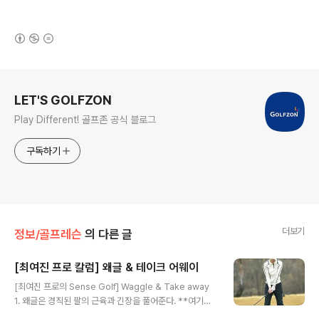
(새창열림)
로그 정보
LET'S GOLFZON
Play Different! 골프존 공식 블로그
구독하기
더보기
정보/골프레슨
의 다른 글
[최여진 프로 칼럼] 왜글 & 테이크 어웨이
글 내용
[최여진 프로의 Sense Golf] Waggle & Take away
1. 왜글은 경직된 팔의 근육과 긴장을 풀어준다. **여기서
잠깐!! 왜글이란? Waggle : 원래 개가 꼬리를 흔드는 것을