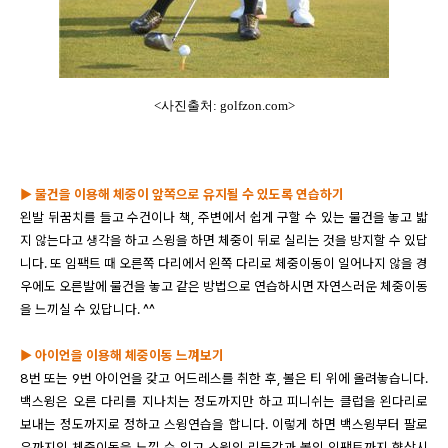
<사진출처: golfzon.com>
▶ 물건을 이용해 체중이 앞쪽으로 유지될 수 있도록 연습하기
왼발 뒤꿈치를 들고 수건이나 책
,
주변에서 쉽게 구할 수 있는 물건을 놓고 밟
지 않는다고 생각을 하고 스윙을 하면 체중이 뒤로 실리는 것을 방지할 수 있답
니다
.
또 임팩트 때 오른쪽 다리에서 왼쪽 다리로 체중이동이 일어나지 않을 경
우에도 오른발에 물건을 놓고 같은 방법으로 연습하시면 자연스러운 체중이동
을 느끼실 수 있답니다
. ^^
▶
아이언을 이용해 체중이동 느껴보기
8
번 또는
9
번 아이언을 갖고 어드레스를 취한 후
,
볼은 티 위에 올려놓습니다
.
백스윙은 오른 다리를 지나치는 정도까지만 하고 피니쉬는 클럽을 왼다리로
보내는 정도까지로 정하고 스윙연습을 합니다
.
이렇게 하면 백스윙부터 팔로
우까지의 체중이동을 느낄 수 있고 스윙의 리듬감과 볼의 임팩트까지 향상시