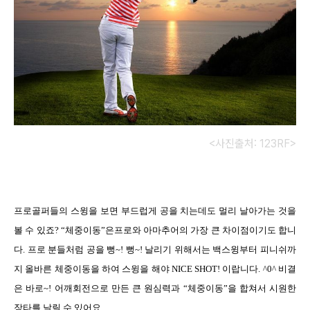
<사진출처: 123RF>
프로골퍼들의 스윙을 보면 부드럽게 공을 치는데도 멀리 날아가는 것을
볼 수 있죠
? “
체중이동
”
은프로와 아마추어의 가장 큰 차이점이기도 합니
다
.
프로 분들처럼 공을 뻥
~!
뻥
~!
날리기 위해서는 백스윙부터 피니쉬까
지 올바른 체중이동을 하여 스윙을 해야
NICE SHOT!
이랍니다
. ^0^
비결
은 바로
~!
어깨회전으로 만든 큰 원심력과
“
체중이동
”
을 합쳐서 시원한
장타를 날릴 수 있어요
.