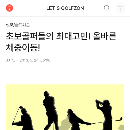
검색하기
LET'S GOLFZON
티스토리
정보/골프레슨
초보골퍼들의 최대고민! 올바른
체중이동!
조니양
2013. 5. 24. 06:00