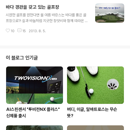
>0< 더위를 피하고 싶을 땐, 역시 시원한 영화관 데이트!
바다 경관을 갖고 있는 골프장
날씨는 무덥고, 바닷가로 떠나기엔 사람도 많고 몸매도 자
글 내용
신이 없고, 해외로 떠나기에는 지갑이 가벼워 고민이라면,
시원한 골프를 원한다면 올 여름 바캉스는 바다를 품은 골
시원한 영화관에서 다양한 장르의 영화를 보며 커플 데이
프장으로?! 실과 바늘처럼 지긋한 장맛비와 함께 따라온 것
트를 즐겨보는 것은 어떨까요? 실제로 여름휴가 절정인 8
은 무더위. 이 무더위에도 골퍼들은 골프를 게을리 할 수 없
월 초는 전통적으로 극장 최대 성수기로 꼽히는데요, 영화
10
15
2013. 8. 5.
는데요~ ‘가족들과 휴가도 가야 하고… 골프도 치고 싶
를 좋아하는 분들이 휴가지로 많이 찾는 잇 플레이스로 자
고…’ 두 마리의 토끼를 잡을 수는 없는 것일까요? 바다 경
리잡았다고 해도 과언..
관을 갖고 있어 골프도 치고 가족들은 휴양도 즐길 수 있는
멋진 국내 골프장을 소개해 드릴께요~! 삼면이 바다인 대
한민국에는 바다를 끼고 또는 뷰로 하여 설계된 골프장들
이 블로그 인기글
이 있는데요, 골프존 페이스북에서 골팬님들이 멋진 골프
장을 추천해 주셨답니다. 여수 경도 골프 & 리조트 ‘여수 밤
바다 ~♪’ 이 노래 만으로도 무지무지 가고 싶어지는 땅끝
마을 여수. 아름다운 한려수도와 섬과 갯벌 등 천혜의 관광
자원을 자랑하는 여수앞바다에 해..
AI스핀센서 "투비전NX 플러스"
버디, 이글, 알바트로스는 무슨
신제품 출시
뜻?