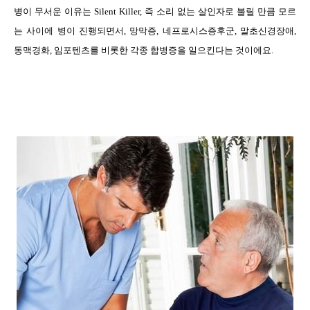
병이 무서운 이유는
Silent Killer,
즉 소리 없는 살인자로 불릴 만큼 모르
는 사이에 병이 진행되면서
,
망막증
,
네프로시스증후군
,
말초신경장애
,
동맥경화
,
임포텐츠를 비롯한 각종 합병증을 일으킨다는 것이에요
.