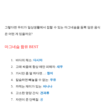
그렇다면 우리가 일상생활에서 접할 수 있는 마그네슘을 듬뿍 담은 음식
은 어떤 게 있을까요
?
마그네슘 함유
BEST
1.
바다의 채소
:
다시마
2.
고래 싸움에 항상 얘만 피해자
:
새우
3.
가시만 좀 덜 하다면
…:
청어
4.
칼슘하면 빼놓을 수 없는
:
우유
5.
까먹는 재미가 있는
:
바나나
6.
고소한 영양 간식
:
견과류
7.
자연이 준 단백질
:
콩