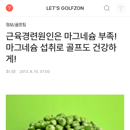
검색하기
LET'S GOLFZON
티스토리
정보/골프팁
근육경련원인은 마그네슘 부족!
마그네슘 섭취로 골프도 건강하
게!
조니양
2013. 8. 15. 07:00