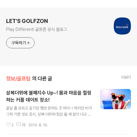
로그 정보
LET'S GOLFZON
Play Different! 골프존 공식 블로그
구독하기
더보기
정보/골프팁
의 다른 글
삼복더위에 불쾌지수 Up~! 몸과 마음을 힐링
하는 커플 데이트 장소!
글 내용
끝날 줄 모르고 길기만 했던 장마도 굿 바이~! 하지만 비가
그쳐 기쁜 것도 잠시, 삼복 더위에 땀은 쉴 새 없이 나고 불
쾌지수는 끝없이 올라가기만 합니다. 한밤중에도 30도를
2
15
2013. 8. 10.
웃도는 열대야 덕에 잠도 이루기 힘든 요즘, 몸과 마음을 힐
링 할 수 있는 커플 데이트 장소! 더위를 피해 떠나 볼까요?