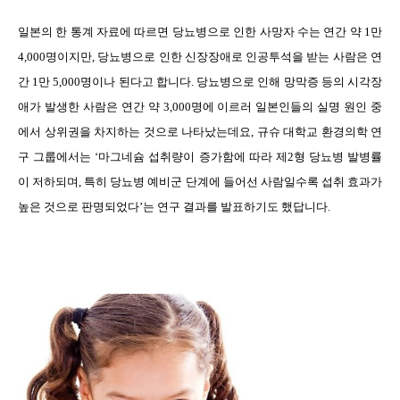
일본의 한 통계 자료에 따르면 당뇨병으로 인한 사망자 수는 연간 약
1
만
4,000
명이지만
,
당뇨병으로 인한 신장장애로 인공투석을 받는 사람은 연
간
1
만
5,000
명이나 된다고 합니다
.
당뇨병으로 인해 망막증 등의 시각장
애가 발생한 사람은 연간 약
3,000
명에 이르러 일본인들의 실명 원인 중
에서 상위권을 차지하는 것으로 나타났는데요
,
규슈 대학교 환경의학 연
구 그룹에서는
‘
마그네슘 섭취량이 증가함에 따라 제
2
형 당뇨병 발병률
이 저하되며
,
특히 당뇨병 예비군 단계에 들어선 사람일수록 섭취 효과가
높은 것으로 판명되었다
’
는 연구 결과를 발표하기도 했답니다
.