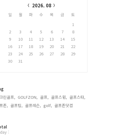
2026. 08
일
월
화
수
목
금
토
1
2
3
4
5
6
7
8
9
10
11
12
13
14
15
16
17
18
19
20
21
22
23
24
25
26
27
28
29
30
31
ag
크린골프,
GOLFZON,
골프,
골프스윙,
골프스타,
프존,
골프팁,
골프레슨,
golf,
골프존닷컴,
otal
day :