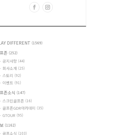
LAY DIFFERENT
(1569)
골프존
(252)
공지사항
(44)
회사소개
(25)
스토리
(92)
이벤트
(91)
프존소식
(147)
스크린골프존
(16)
골프존GDR아카데미
(35)
GTOUR
(95)
정보
(1162)
골프소식
(103)