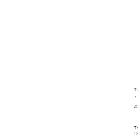
러
그
인
T
스
골
방
T
To
문