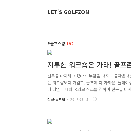
LET'S GOLFZON
골프스윙
192
지루한 워크숍은 가라! 골프존 
친목을 다지려고 갔다가 부담을 다지고 돌아온다는
는 워크샵보다 가볍고, 골프에 더 가까운 '플레이샵
이 되면 국내와 국외로 장소를 정하여 친목을 다
번에는 플레이숍 기간에 맞춰 중국, 방콕, 보라카
정보/골프팁
2012.08.15
있는데요. 미스터존이 각양 각색 골프존 피플들의
금부터 골프존 피플들의 이야기를 함께 들어볼까요?
화려하고 깨끗한 물빛과 푸른 하늘로 유명한 청정의 