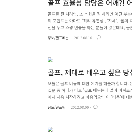
골프 효율성 담당은 어깨?!
골프를 잘 치려면, 또 스윙을 잘 하려면 어떤 부
의 포인트는 아마도 '허리 유연성', '자세', '팔
점을 두고 스윙 연습을 하는 분들이 많은데요, 물
사실이지만 중점을 두어야 할 부분이 한 곳 더 있답니
정보/골프레슨
2012.08.10
다 보면 자연스레 익히게 되는 부분이 아니냐고 반
쓰시는 분들도 있으시겠지요. 하지만 스윙의 효율
이번에는 효율적인 스윙으로 라운드를 제패할 수 있는
골프, 제대로 배우고 싶은 당
얼마일까?
오늘은 골프 비용에 대한 얘기를 해볼까 합니다. 
질문 중 하나가 바로 '골프 배우는데 많이 비싸죠
에서 처음 시작하려고 마음먹으면 이 '비용'에 대
했으니 레슨은 물론이고 장비도 다 마련해야 할 것
정보/골프팁
2012.08.09
요. 또 골프가 고급 스포츠라는 인식이 있다 보니
는 비용이 많이 드는 것일까요? 초보 골퍼, 쓸 일
큰 돈도 필요가 없습니다. ^^; 초보 골퍼가 되어 골