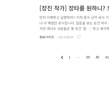
[장진 작가] 장타를 원하니?
먼저 이해하고 실행하라!! 이차 함수 근의 공식 
나 다 배웠던 공식입니다. 질문을 보는 순간 머리 
지만 대다수 사람들은 몇 초간 ‘흠….’ 하고 생
이해한 후 실행에 옮길 수 있는 능력을 키워야 합
정보/시리즈
2012.08.05
할 때 클럽 페이스는 열고, 공이 낮을 때, 왼발이 
산악 지형에서 일어나는 모든 상황에 맞춰 샷의 공
창 시절 수없이 사용하고도 어른이 되면 잊어버리는
1
···
39
40
41