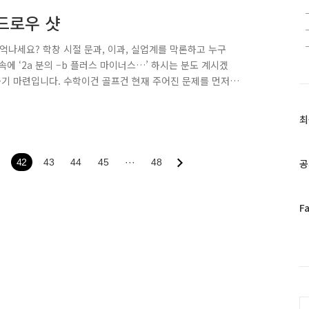
 드로우 샷
기억나세요? 학창 시절 문과, 이과, 실업계를 막론하고 누구
속에 ‘2a 분의 –b 플러스 마이너스…’ 하시는 분도 계시겠
각하기 마련입니다. 수학이건 골프건 현재 주어진 문제를 먼저
니다. 드로우 샷은 오른발을 뒤로 빼고, 벙커에서 어드레스
높을 때 그립은 이렇게…. 18홀, 30만평이 넘는 대지 또는
최
최
식을 외울 수 없습니다. 외운다 해도 자주 쓰지 않으면 학
근
 근의 공..
글
과
42
43
44
45
···
48
공
인
기
글
페
F
이
스
북
트
위
터
C
플