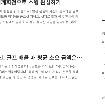
 어깨회전으로 스윙 완성하기
분에 중점을 둬야 할까요? 많은 분들이 자신이 생각하는 골프
의 각도와 힘' 등을 꼽으실 거예요. 실제로 팔과 몸통 전체에 중
론 스윙에서 팔과 허리 등이 중요한 역할을 담당하는 것이
다. 바로 '어깨'지요. ^^ '어깨'라는 말에 그냥 자세를 잡
문하실 분도 계실 거에요. 혹은 백스윙 때만 어깨에 신경을
P
성을 높이는 데에는 어깨만큼 중요한 부분이 또 없답니다.
 팁, ..
신! 골프 배울 때 평균 소요 금액은
많이들 경험하셨겠지만, 골프를 치다 보면 가장 많이 듣는
?'라는 질문이랍니다. 특히 골프에 대해 지식이 전무한 상태
골
한 고민은 빼 놓을 수 없겠죠. 제대로 골프를 배우려고 결심
 같고, 그러면 비용이 굉장히 많이 들 것 같은 느낌도 들구
 지레 걱정되기 마련입니다. 그런데, 정말 골프를 시작할 때
 없는 장비 구매는 No! 사실, 초보골퍼에게는 많은 장비도
프 연습장에 ..