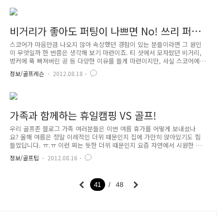
(나무 아래 또는 작은 펀치샷)에 구사하기 좋다. 공을 치는 방식은 퍼팅 스
트로크와 비슷하지만 동작이 조금 더 크다. 사용하는 클럽도 3번 우드부터
웨지까지 다양하다. 예를 들어 공이 그린 주변에 있는데 핀과의 거리가
23m 정도 된다고 하자. 그리고 중간에 5m 정도의 심한 러프를 띄워 넘겨
비거리가 좋아도 퍼팅이 나쁘면 No! 쓰리 퍼팅
야 하는 상황이다. 이런 경우 9또는 8번 아이언을..
안 하는 비결
스코어가 마음만큼 나오지 않아 속상했던 경험이 있는 분들이라면 그 원인
이 무엇일까 한 번쯤은 생각해 보기 마련이죠. 티 샷에서 모자랐던 비거리,
벙커에 푹 빠져버린 공 등 다양한 이유를 들게 마련이지만, 사실 스코어에
가장 직접적으로 영향을 미치는 것은 '숏 게임'이랍니다. 특히, 골프 클럽
정보/골프레슨
2012.08.18
을 한 번이라도 잡아 보셨다면 '쓰리 퍼트'가 얼마나 무서운(?) 것인지 잘
알고 계실 겁니다. ^^ 앞에서도 말씀 드렸지만, 직접적으로 스코어와 연결
되는 것은 다름 아닌 '퍼트'이지요. 숏 퍼트를 실수하여 버디나 파를 얻을
수 있는 찬스를 놓쳤을 때는 물론, 원 온에 성공했지만 끝없는 퍼팅으로 더
블 파를 기록할 때! ㅠ.ㅠ 글로만 적어도 눈 앞이 깜깜해지는 느낌이 상상
가족과 함께하는 휴일캠핑 VS 골프!
되시나요? ^^; 하지만 이런 현실은 바로 퍼팅..
우리 골프존 블로그 가족 여러분들은 이번 여름 휴가를 어떻게 보내셨나
요? 올해 여름은 정말 이례적인 더위 때문인지 집에 가만히 앉아있기도 힘
들었답니다. ㅠ.ㅠ 이런 찌는 듯한 더위 때문인지 요즘 자연에서 시원한 바
람을 즐기며 가족, 혹은 친구, 연인과 함께 하는 '힐링 휴가'가 대세라고 하
정보/골프팁
2012.08.16
네요. ^^ 물론 트렌드에는 뒤쳐지지 않는(!) 골프존 피플들도 힐링 휴가를
즐기기는 마찬가지! 주말 동안 시원한 바람을 즐기는 골프존 피플들의 소
식이 곳곳에서 들려오고 있답니다~ 사실 이렇게 사람들 사이에서 주말 캠
41
48
핑과 골프 바람이 불게 된 것은 골프존에서 '홀리데이파크 캠핑카'를 연 2
회 지원하고 있기 때문이랍니다. ^^; 그야말로 휴가 시즌을 캠핑카 안에서
즐기기엔 딱이죠? 게다가 가족과 커플에게 동반 라운드의 기..