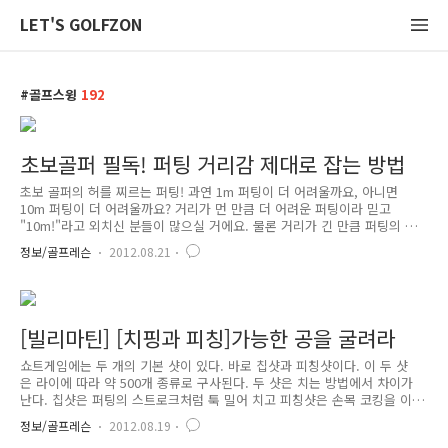
LET'S GOLFZON
골프스윙
192
초보골퍼 필독! 퍼팅 거리감 제대로 잡는 방법
초보 골퍼의 허를 찌르는 퍼팅! 과연 1m 퍼팅이 더 어려울까요, 아니면
10m 퍼팅이 더 어려울까요? 거리가 먼 만큼 더 어려운 퍼팅이라 믿고
"10m!"라고 외치신 분들이 많으실 거에요. 물론 거리가 긴 만큼 퍼팅의 난
이도가 올라가는 것이 사실이지만, 그보다 더 중요한 것은 바로 '거리감'을
정보/골프레슨
2012.08.21
제대로 익히는 것이랍니다. 거리감을 제대로 익혀야 1m 퍼팅에서도 실수
하지 않을 수 있거든요. ^^ 하지만, 거리감은 누구나 가질 수 있는 게 아닙
니다. 타고나는 골퍼도 있겠지만, 대부분 연습과 노력의 결과로 얻어내지
요. 하지만 교습서에서도 퍼팅의 거리감 파악 방법은 찾아보기 어렵습니
다. "홀 주위에 원을 그려 그 안에 넣는 느낌", "언더 핸드로 볼을 던지는
[빌리마틴] [치핑과 피칭]가능한 공을 굴려라
힘" 등 두루뭉술한 설명이 고작이지요. ㅠ.ㅠ 그럼 ..
쇼트게임에는 두 개의 기본 샷이 있다. 바로 칩샷과 피칭샷이다. 이 두 샷
은 라이에 따라 약 500개 종류로 구사된다. 두 샷은 치는 방법에서 차이가
난다. 칩샷은 퍼팅의 스트로크처럼 툭 밀어 치고 피칭샷은 손목 코킹을 이
용해 공을 띄운다. 우선 칩샷부터 살펴보자. 칩샷은 공중에 뜨는 것보다 땅
정보/골프레슨
2012.08.19
에 구르는 시간이 더 긴 샷이다. 주로 그린 주변에서 사용되며 트러블 상황